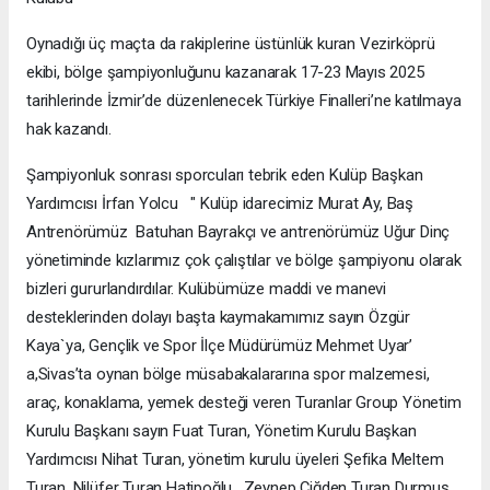
Oynadığı üç maçta da rakiplerine üstünlük kuran Vezirköprü
ekibi, bölge şampiyonluğunu kazanarak 17-23 Mayıs 2025
tarihlerinde İzmir’de düzenlenecek Türkiye Finalleri’ne katılmaya
hak kazandı.
Şampiyonluk sonrası sporcuları tebrik eden Kulüp Başkan
Yardımcısı İrfan Yolcu " Kulüp idarecimiz Murat Ay, Baş
Antrenörümüz Batuhan Bayrakçı ve antrenörümüz Uğur Dinç
yönetiminde kızlarımız çok çalıştılar ve bölge şampiyonu olarak
bizleri gururlandırdılar. Kulübümüze maddi ve manevi
desteklerinden dolayı başta kaymakamımız sayın Özgür
Kaya`ya, Gençlik ve Spor İlçe Müdürümüz Mehmet Uyar’
a,Sivas’ta oynan bölge müsabakalararına spor malzemesi,
araç, konaklama, yemek desteği veren Turanlar Group Yönetim
Kurulu Başkanı sayın Fuat Turan, Yönetim Kurulu Başkan
Yardımcısı Nihat Turan, yönetim kurulu üyeleri Şefika Meltem
Turan, Nilüfer Turan Hatipoğlu, Zeynep Çiğden Turan Durmuş,