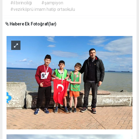
#il birinciliği
#şampiyon
#vezirköprü imam hatip ortaokulu
Habere Ek Fotoğraf(lar)