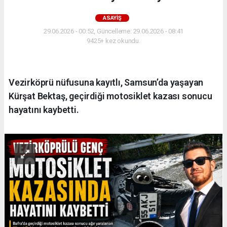
ASAYIŞ
29.06.2026 - 00:52, Güncelleme: 29.06.2026 - 08:41
9425+ kez okundu.
Vezirköprü nüfusuna kayıtlı, Samsun’da yaşayan
Kürşat Bektaş, geçirdiği motosiklet kazası sonucu
hayatını kaybetti.