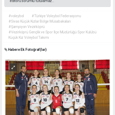
editörü sorumlu tutulamaz...
#voleybol
#Türkiye Voleybol Federasyonu
#Sivas Küçük Kızlar Bölge Müsabakaları
#Şampiyon Vezirköprü
#Vezirköprü Gençlik ve Spor İlçe Müdürlüğü Spor Kulübü
Küçük Kız Voleybol Takımı
Habere Ek Fotoğraf(lar)