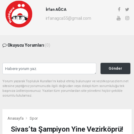
İrfan AĞCA
irfanagca55@gmail.com
Okuyucu Yorumları
(0)
Gönder
Yorum yazarak Topluluk Kuralları’nı kabul etmiş bulunuyor ve vezirkopruozlem.net
sitesine yaptığınız yorumunuzla ilgili doğrudan veya dolaylı tüm sorumluluğu tek
başınıza üstleniyorsunuz. Yazılan tüm yorumlardan site yönetimi hiçbir şekilde
sorumlu tutulamaz.
Anasayfa
Spor
Sivas’ta Şampiyon Yine Vezirköprü!