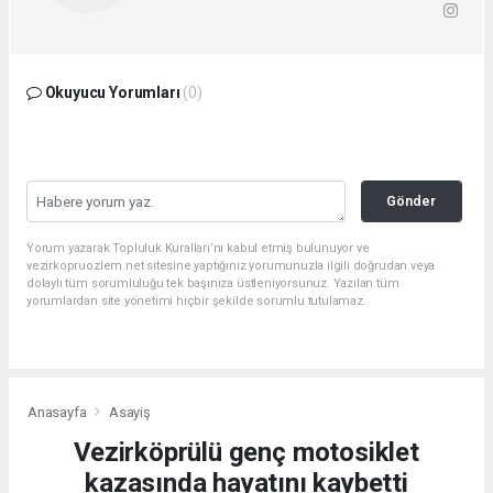
Okuyucu Yorumları
(0)
Gönder
Yorum yazarak Topluluk Kuralları’nı kabul etmiş bulunuyor ve
vezirkopruozlem.net sitesine yaptığınız yorumunuzla ilgili doğrudan veya
dolaylı tüm sorumluluğu tek başınıza üstleniyorsunuz. Yazılan tüm
yorumlardan site yönetimi hiçbir şekilde sorumlu tutulamaz.
Anasayfa
Asayiş
Vezirköprülü genç motosiklet
kazasında hayatını kaybetti