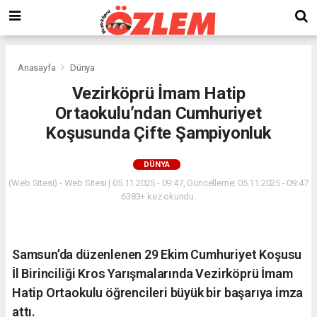
Anasayfa
Dünya
Vezirköprü İmam Hatip
Ortaokulu’ndan Cumhuriyet
Koşusunda Çifte Şampiyonluk
DÜNYA
(Web Sitesi) - Web Sitesi | 05.11.2025 - 09:47, Güncelleme: 05.11.2025 - 09:47
6383+ kez okundu.
Samsun’da düzenlenen 29 Ekim Cumhuriyet Koşusu
İl Birinciliği Kros Yarışmalarında Vezirköprü İmam
Hatip Ortaokulu öğrencileri büyük bir başarıya imza
attı.