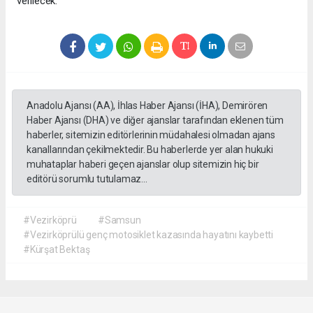
verilecek.
Anadolu Ajansı (AA), İhlas Haber Ajansı (İHA), Demirören
Haber Ajansı (DHA) ve diğer ajanslar tarafından eklenen tüm
haberler, sitemizin editörlerinin müdahalesi olmadan ajans
kanallarından çekilmektedir. Bu haberlerde yer alan hukuki
muhataplar haberi geçen ajanslar olup sitemizin hiç bir
editörü sorumlu tutulamaz...
#Vezirköprü
#Samsun
#Vezirköprülü genç motosiklet kazasında hayatını kaybetti
#Kürşat Bektaş