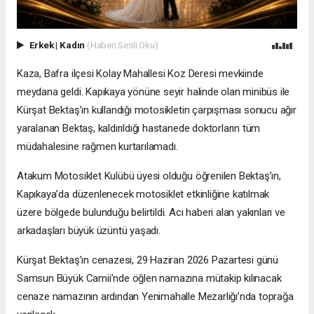
Erkek
|
Kadın
(Haberi Sesli Oku)
Kaza, Bafra ilçesi Kolay Mahallesi Koz Deresi mevkiinde
meydana geldi. Kapıkaya yönüne seyir halinde olan minibüs ile
Kürşat Bektaş’ın kullandığı motosikletin çarpışması sonucu ağır
yaralanan Bektaş, kaldırıldığı hastanede doktorların tüm
müdahalesine rağmen kurtarılamadı.
Atakum Motosiklet Kulübü üyesi olduğu öğrenilen Bektaş’ın,
Kapıkaya’da düzenlenecek motosiklet etkinliğine katılmak
üzere bölgede bulunduğu belirtildi. Acı haberi alan yakınları ve
arkadaşları büyük üzüntü yaşadı.
Kürşat Bektaş’ın cenazesi, 29 Haziran 2026 Pazartesi günü
Samsun Büyük Camii’nde öğlen namazına mütakip kılınacak
cenaze namazının ardından Yenimahalle Mezarlığı’nda toprağa