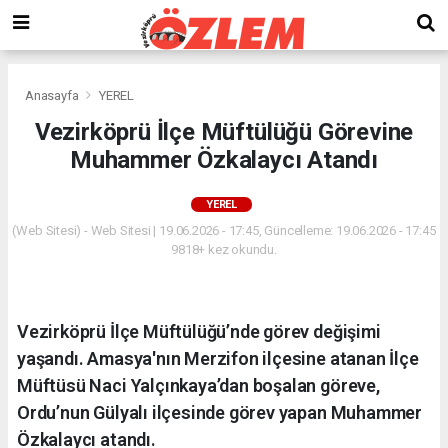
Anasayfa
YEREL
Vezirköprü İlçe Müftülüğü Görevine
Muhammer Özkalaycı Atandı
YEREL
(Web Sitesi) - Web Sitesi | 19.06.2026 - 17:45, Güncelleme: 19.06.2026 - 17:45
9818+ kez okundu.
Vezirköprü İlçe Müftülüğü’nde görev değişimi
yaşandı. Amasya'nın Merzifon ilçesine atanan İlçe
Müftüsü Naci Yalçınkaya’dan boşalan göreve,
Ordu’nun Gülyalı ilçesinde görev yapan Muhammer
Özkalaycı atandı.