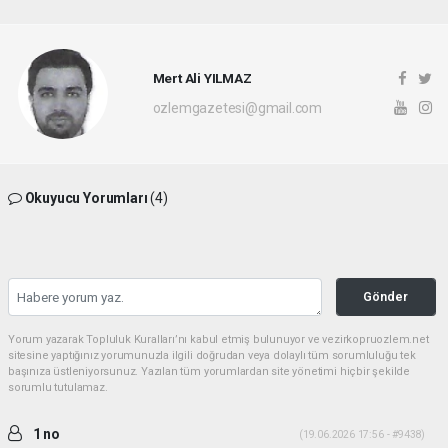
Mert Ali YILMAZ
ozlemgazetesi@gmail.com
Okuyucu Yorumları
(4)
Gönder
Yorum yazarak Topluluk Kuralları’nı kabul etmiş bulunuyor ve vezirkopruozlem.net
sitesine yaptığınız yorumunuzla ilgili doğrudan veya dolaylı tüm sorumluluğu tek
başınıza üstleniyorsunuz. Yazılan tüm yorumlardan site yönetimi hiçbir şekilde
sorumlu tutulamaz.
1 no
(19.06.2026 17:56 - #9438)