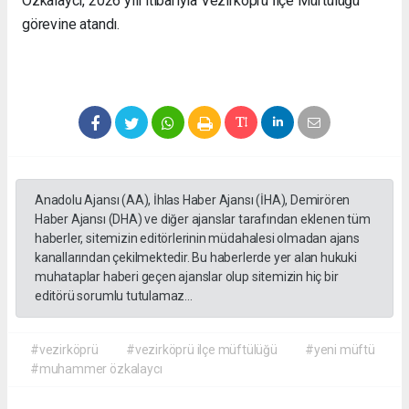
Özkalaycı, 2026 yılı itibarıyla Vezirköprü İlçe Müftülüğü
görevine atandı.
Anadolu Ajansı (AA), İhlas Haber Ajansı (İHA), Demirören
Haber Ajansı (DHA) ve diğer ajanslar tarafından eklenen tüm
haberler, sitemizin editörlerinin müdahalesi olmadan ajans
kanallarından çekilmektedir. Bu haberlerde yer alan hukuki
muhataplar haberi geçen ajanslar olup sitemizin hiç bir
editörü sorumlu tutulamaz...
#vezirköprü
#vezirköprü ilçe müftülüğü
#yeni müftü
#muhammer özkalaycı