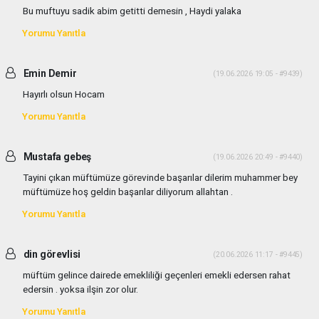
Bu muftuyu sadik abim getitti demesin , Haydi yalaka
Yorumu Yanıtla
Emin Demir
(19.06.2026 19:05 - #9439)
Hayırlı olsun Hocam
Yorumu Yanıtla
Mustafa gebeş
(19.06.2026 20:49 - #9440)
Tayini çıkan müftümüze görevinde başarılar dilerim muhammer bey
müftümüze hoş geldin başarılar diliyorum allahtan .
Yorumu Yanıtla
din görevlisi
(20.06.2026 11:17 - #9445)
müftüm gelince dairede emekliliği geçenleri emekli edersen rahat
edersin . yoksa ilşin zor olur.
Yorumu Yanıtla