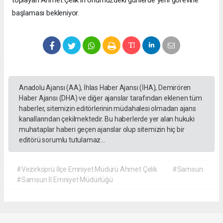
toplayan Ahmet Çelik'in önümüzdeki günlerde yeni görevine
başlaması bekleniyor.
Anadolu Ajansı (AA), İhlas Haber Ajansı (İHA), Demirören
Haber Ajansı (DHA) ve diğer ajanslar tarafından eklenen tüm
haberler, sitemizin editörlerinin müdahalesi olmadan ajans
kanallarından çekilmektedir. Bu haberlerde yer alan hukuki
muhataplar haberi geçen ajanslar olup sitemizin hiç bir
editörü sorumlu tutulamaz...
#Vezirköprü İlçe Emniyet Müdürü Ahmet Çelik
#Samsun
#Samsun İl Emniyet Müdürlüğü