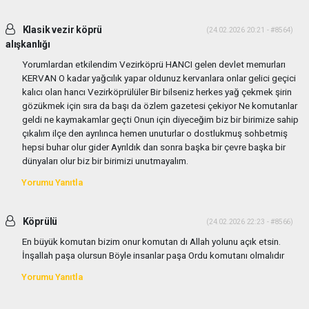
Klasik vezir köprü
(24.02.2026 20:21 - #8564)
alışkanlığı
Yorumlardan etkilendim Vezirköprü HANCI gelen devlet memurları
KERVAN O kadar yağcılık yapar oldunuz kervanlara onlar gelici geçici
kalıcı olan hancı Vezirköprülüler Bir bilseniz herkes yağ çekmek şirin
gözükmek için sıra da başı da özlem gazetesi çekiyor Ne komutanlar
geldi ne kaymakamlar geçti Onun için diyeceğim biz bir birimize sahip
çıkalım ilçe den ayrılınca hemen unuturlar o dostlukmuş sohbetmiş
hepsi buhar olur gider Ayrıldık dan sonra başka bir çevre başka bir
dünyaları olur biz bir birimizi unutmayalım.
Yorumu Yanıtla
Köprülü
(24.02.2026 22:23 - #8566)
En büyük komutan bizim onur komutan dı Allah yolunu açık etsin.
İnşallah paşa olursun Böyle insanlar paşa Ordu komutanı olmalıdır
Yorumu Yanıtla