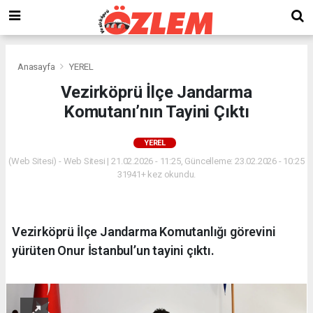
Anasayfa
YEREL
Vezirköprü İlçe Jandarma
Komutanı’nın Tayini Çıktı
YEREL
(Web Sitesi) - Web Sitesi | 21.02.2026 - 11:25, Güncelleme: 23.02.2026 - 10:25
31941+ kez okundu.
Vezirköprü İlçe Jandarma Komutanlığı görevini
yürüten Onur İstanbul’un tayini çıktı.