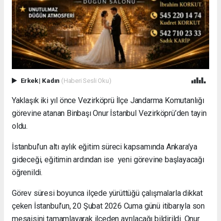
Erkek
|
Kadın
(Haberi Sesli Oku)
Yaklaşık iki yıl önce Vezirköprü İlçe Jandarma Komutanlığı
görevine atanan Binbaşı Onur İstanbul Vezirköprü’den tayin
oldu.
İstanbul’un altı aylık eğitim süreci kapsamında Ankara’ya
gideceği, eğitimin ardından ise yeni görevine başlayacağı
öğrenildi.
Görev süresi boyunca ilçede yürüttüğü çalışmalarla dikkat
çeken İstanbul’un, 20 Şubat 2026 Cuma günü itibarıyla son
mesaisini tamamlayarak ilçeden ayrılacağı bildirildi. Onur