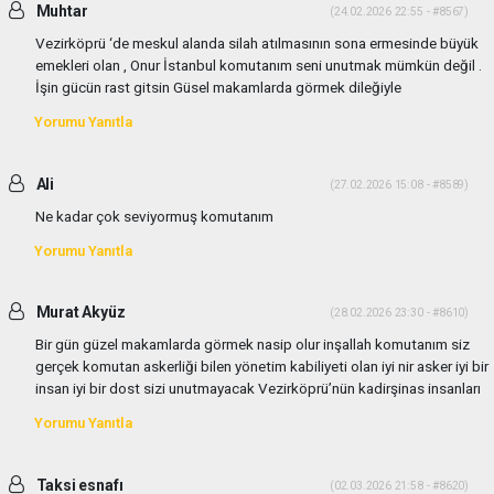
Muhtar
(24.02.2026 22:55 - #8567)
Vezirköprü ‘de meskul alanda silah atılmasının sona ermesinde büyük
emekleri olan , Onur İstanbul komutanım seni unutmak mümkün değil .
İşin gücün rast gitsin Güsel makamlarda görmek dileğiyle
Yorumu Yanıtla
Ali
(27.02.2026 15:08 - #8589)
Ne kadar çok seviyormuş komutanım
Yorumu Yanıtla
Murat Akyüz
(28.02.2026 23:30 - #8610)
Bir gün güzel makamlarda görmek nasip olur inşallah komutanım siz
gerçek komutan askerliği bilen yönetim kabiliyeti olan iyi nir asker iyi bir
insan iyi bir dost sizi unutmayacak Vezirköprü’nün kadirşinas insanları
Yorumu Yanıtla
Taksi esnafı
(02.03.2026 21:58 - #8620)