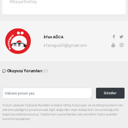
#Kürşat Bektaş
İrfan AĞCA
irfanagca55@gmail.com
Okuyucu Yorumları
(0)
Gönder
Yorum yazarak Topluluk Kuralları’nı kabul etmiş bulunuyor ve vezirkopruozlem.net
sitesine yaptığınız yorumunuzla ilgili doğrudan veya dolaylı tüm sorumluluğu tek
başınıza üstleniyorsunuz. Yazılan tüm yorumlardan site yönetimi hiçbir şekilde
sorumlu tutulamaz.