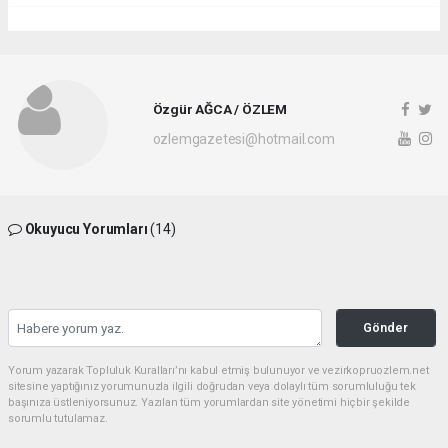
Özgür AĞCA / ÖZLEM
ozlemgazetesi@hotmail.com
Okuyucu Yorumları
(14)
Gönder
Yorum yazarak Topluluk Kuralları’nı kabul etmiş bulunuyor ve vezirkopruozlem.net
sitesine yaptığınız yorumunuzla ilgili doğrudan veya dolaylı tüm sorumluluğu tek
başınıza üstleniyorsunuz. Yazılan tüm yorumlardan site yönetimi hiçbir şekilde
sorumlu tutulamaz.