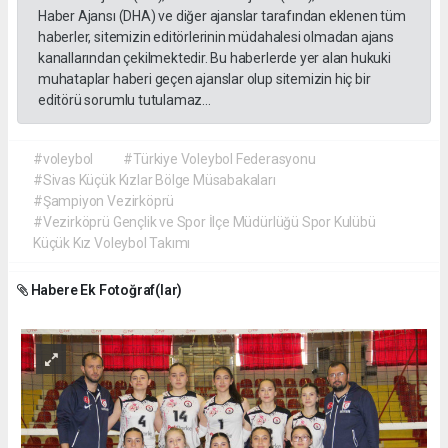
Haber Ajansı (DHA) ve diğer ajanslar tarafından eklenen tüm
haberler, sitemizin editörlerinin müdahalesi olmadan ajans
kanallarından çekilmektedir. Bu haberlerde yer alan hukuki
muhataplar haberi geçen ajanslar olup sitemizin hiç bir
editörü sorumlu tutulamaz...
#voleybol
#Türkiye Voleybol Federasyonu
#Sivas Küçük Kızlar Bölge Müsabakaları
#Şampiyon Vezirköprü
#Vezirköprü Gençlik ve Spor İlçe Müdürlüğü Spor Kulübü
Küçük Kız Voleybol Takımı
Habere Ek Fotoğraf(lar)