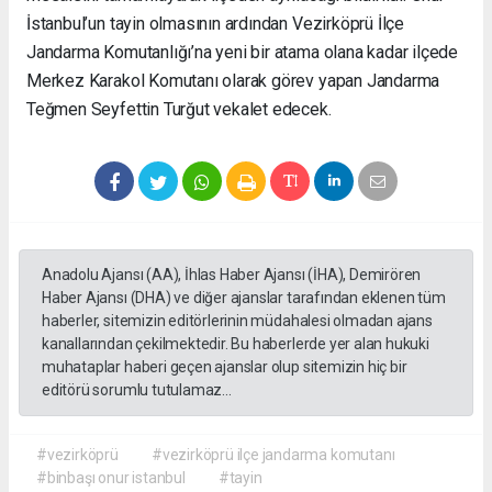
İstanbul’un tayin olmasının ardından Vezirköprü İlçe
Jandarma Komutanlığı’na yeni bir atama olana kadar ilçede
Merkez Karakol Komutanı olarak görev yapan Jandarma
Teğmen Seyfettin Turğut vekalet edecek.
Anadolu Ajansı (AA), İhlas Haber Ajansı (İHA), Demirören
Haber Ajansı (DHA) ve diğer ajanslar tarafından eklenen tüm
haberler, sitemizin editörlerinin müdahalesi olmadan ajans
kanallarından çekilmektedir. Bu haberlerde yer alan hukuki
muhataplar haberi geçen ajanslar olup sitemizin hiç bir
editörü sorumlu tutulamaz...
#vezirköprü
#vezirköprü ilçe jandarma komutanı
#binbaşı onur istanbul
#tayin