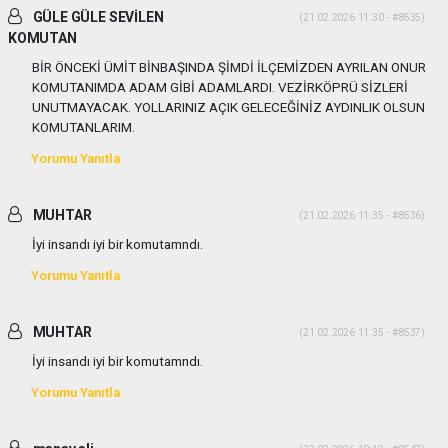
GÜLE GÜLE SEVİLEN
(21.02.2026 11:30 - #8535)
KOMUTAN
BİR ÖNCEKİ ÜMİT BİNBAŞINDA ŞİMDİ İLÇEMİZDEN AYRILAN ONUR
KOMUTANIMDA ADAM GİBİ ADAMLARDI. VEZİRKÖPRÜ SİZLERİ
UNUTMAYACAK. YOLLARINIZ AÇIK GELECEĞİNİZ AYDINLIK OLSUN
KOMUTANLARIM.
Yorumu Yanıtla
MUHTAR
(21.02.2026 11:35 - #8536)
İyi insandı iyi bir komutamndı.
Yorumu Yanıtla
MUHTAR
(21.02.2026 11:35 - #8537)
İyi insandı iyi bir komutamndı.
Yorumu Yanıtla