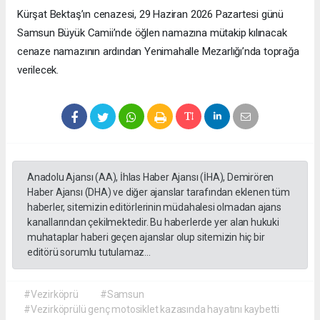
Kürşat Bektaş’ın cenazesi, 29 Haziran 2026 Pazartesi günü
Samsun Büyük Camii’nde öğlen namazına mütakip kılınacak
cenaze namazının ardından Yenimahalle Mezarlığı’nda toprağa
verilecek.
Anadolu Ajansı (AA), İhlas Haber Ajansı (İHA), Demirören
Haber Ajansı (DHA) ve diğer ajanslar tarafından eklenen tüm
haberler, sitemizin editörlerinin müdahalesi olmadan ajans
kanallarından çekilmektedir. Bu haberlerde yer alan hukuki
muhataplar haberi geçen ajanslar olup sitemizin hiç bir
editörü sorumlu tutulamaz...
#Vezirköprü
#Samsun
#Vezirköprülü genç motosiklet kazasında hayatını kaybetti