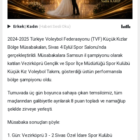
Erkek
|
Kadın
(Haberi Sesli Oku)
2024-2025 Türkiye Voleybol Federasyonu (TVF) Küçük Kızlar
Bölge Müsabakaları, Sivas 4 Eylül Spor Salonu’nda
gerçekleştirildi. Müsabakalara Samsun il şampiyonu olarak
katılan Vezirköprü Gençlik ve Spor İlçe Müdürlüğü Spor Kulübü
Küçük Kız Voleybol Takımı, gösterdiği üstün performansla
bölge şampiyonu oldu.
Turnuvada üç gün boyunca sahaya çıkan temsilcimiz, tüm
maçlarından galibiyetle ayrılarak 8 puan topladı ve namağlup
şekilde zirveye yerleşti.
Müsabaka sonuçları şöyle:
1. Gün: Vezirköprü 3 - 2 Sivas Özel İdare Spor Kulübü