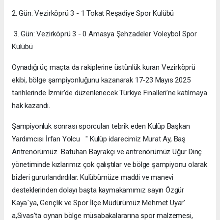
2. Gün: Vezirköprü 3 - 1 Tokat Reşadiye Spor Kulübü
3. Gün: Vezirköprü 3 - 0 Amasya Şehzadeler Voleybol Spor
Kulübü
Oynadığı üç maçta da rakiplerine üstünlük kuran Vezirköprü
ekibi, bölge şampiyonluğunu kazanarak 17-23 Mayıs 2025
tarihlerinde İzmir’de düzenlenecek Türkiye Finalleri’ne katılmaya
hak kazandı.
Şampiyonluk sonrası sporcuları tebrik eden Kulüp Başkan
Yardımcısı İrfan Yolcu " Kulüp idarecimiz Murat Ay, Baş
Antrenörümüz Batuhan Bayrakçı ve antrenörümüz Uğur Dinç
yönetiminde kızlarımız çok çalıştılar ve bölge şampiyonu olarak
bizleri gururlandırdılar. Kulübümüze maddi ve manevi
desteklerinden dolayı başta kaymakamımız sayın Özgür
Kaya`ya, Gençlik ve Spor İlçe Müdürümüz Mehmet Uyar’
a,Sivas’ta oynan bölge müsabakalararına spor malzemesi,