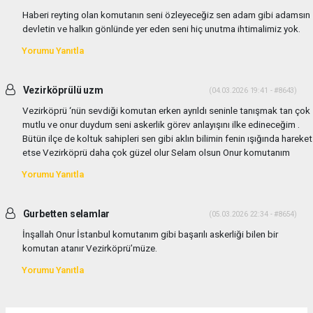
Haberi reyting olan komutanın seni özleyeceğiz sen adam gibi adamsın
devletin ve halkın gönlünde yer eden seni hiç unutma ihtimalimiz yok.
Yorumu Yanıtla
Vezirköprülü uzm
(04.03.2026 19:41 - #8643)
Vezirköprü ‘nün sevdiği komutan erken ayrıldı seninle tanışmak tan çok
mutlu ve onur duydum seni askerlik görev anlayışını ilke edineceğim .
Bütün ilçe de koltuk sahipleri sen gibi aklın bilimin fenin ışığında hareket
etse Vezirköprü daha çok güzel olur Selam olsun Onur komutanım
Yorumu Yanıtla
Gurbetten selamlar
(05.03.2026 22:34 - #8654)
İnşallah Onur İstanbul komutanım gibi başarılı askerliği bilen bir
komutan atanır Vezirköprü’müze.
Yorumu Yanıtla