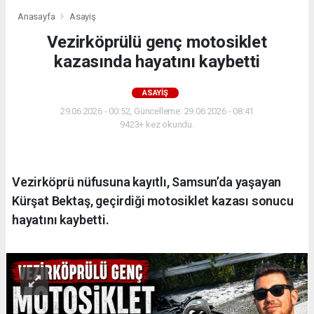
Anasayfa
Asayiş
Vezirköprülü genç motosiklet
kazasında hayatını kaybetti
ASAYIŞ
29.06.2026 - 00:52, Güncelleme: 29.06.2026 - 08:41
9423+ kez okundu.
Vezirköprü nüfusuna kayıtlı, Samsun’da yaşayan
Kürşat Bektaş, geçirdiği motosiklet kazası sonucu
hayatını kaybetti.