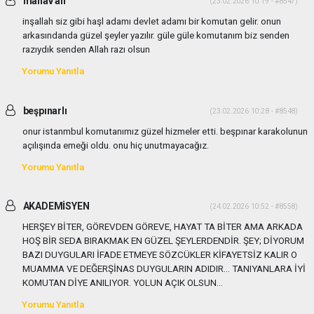
manav ali
(23.02.2026 10:19 - #8547)
inşallah siz gibi haşl adamı devlet adamı bir komutan gelir. onun
arkasındanda güzel şeyler yazılır. güle güle komutanım biz senden
razıydık senden Allah razı olsun
Yorumu Yanıtla
beşpınarlı
(23.02.2026 10:28 - #8548)
onur istanmbul komutanımız güzel hizmeler etti. beşpınar karakolunun
açılışında emeği oldu. onu hiç unutmayacağız.
Yorumu Yanıtla
AKADEMİSYEN
(24.02.2026 10:52 - #8558)
HERŞEY BİTER, GÖREVDEN GÖREVE, HAYAT TA BİTER AMA ARKADA
HOŞ BİR SEDA BIRAKMAK EN GÜZEL ŞEYLERDENDİR. ŞEY; DİYORUM
BAZI DUYGULARI İFADE ETMEYE SÖZCÜKLER KİFAYETSİZ KALIR O
MUAMMA VE DEĞERŞİNAS DUYGULARIN ADIDIR... TANIYANLARA İYİ
KOMUTAN DİYE ANILIYOR. YOLUN AÇIK OLSUN...
Yorumu Yanıtla