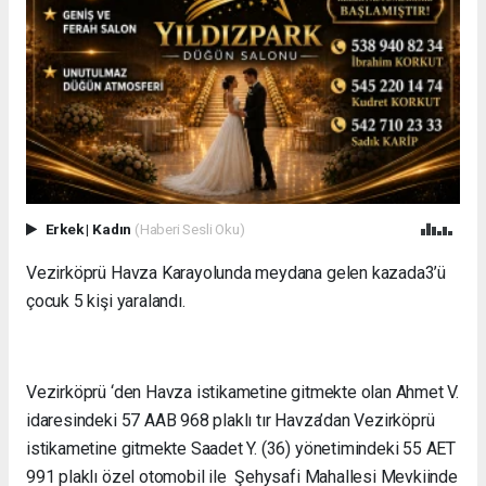
Erkek
|
Kadın
(Haberi Sesli Oku)
Vezirköprü Havza Karayolunda meydana gelen kazada3’ü
çocuk 5 kişi yaralandı.
Vezirköprü ‘den Havza istikametine gitmekte olan Ahmet V.
idaresindeki 57 AAB 968 plaklı tır Havza’dan Vezirköprü
istikametine gitmekte Saadet Y. (36) yönetimindeki 55 AET
991 plaklı özel otomobil ile Şehysafi Mahallesi Mevkiinde