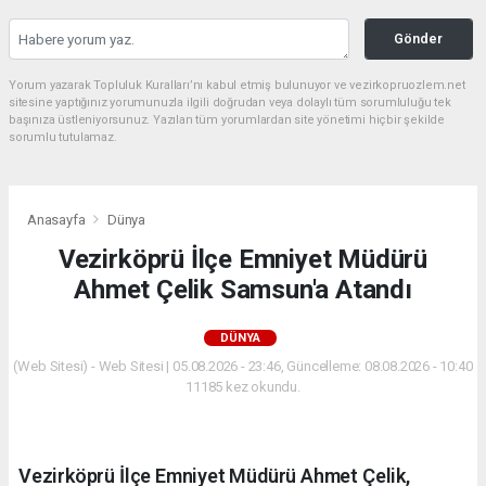
Gönder
Yorum yazarak Topluluk Kuralları’nı kabul etmiş bulunuyor ve vezirkopruozlem.net
sitesine yaptığınız yorumunuzla ilgili doğrudan veya dolaylı tüm sorumluluğu tek
başınıza üstleniyorsunuz. Yazılan tüm yorumlardan site yönetimi hiçbir şekilde
sorumlu tutulamaz.
Anasayfa
Dünya
Vezirköprü İlçe Emniyet Müdürü
Ahmet Çelik Samsun'a Atandı
DÜNYA
(Web Sitesi) - Web Sitesi | 05.08.2026 - 23:46, Güncelleme: 08.08.2026 - 10:40
11185 kez okundu.
Vezirköprü İlçe Emniyet Müdürü Ahmet Çelik,