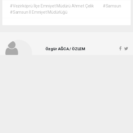
#Vezirköprü İlçe Emniyet Müdürü Ahmet Çelik
#Samsun
#Samsun İl Emniyet Müdürlüğü
Özgür AĞCA / ÖZLEM
ozlemgazetesi@hotmail.com
Okuyucu Yorumları
(1)
Gönder
Yorum yazarak Topluluk Kuralları’nı kabul etmiş bulunuyor ve vezirkopruozlem.net
sitesine yaptığınız yorumunuzla ilgili doğrudan veya dolaylı tüm sorumluluğu tek
başınıza üstleniyorsunuz. Yazılan tüm yorumlardan site yönetimi hiçbir şekilde