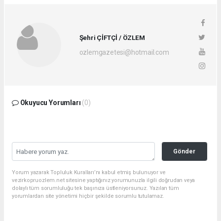
Şehri ÇİFTÇİ / ÖZLEM
ozlemgazetesi@hotmail.com
Okuyucu Yorumları
(0)
Gönder
Yorum yazarak Topluluk Kuralları’nı kabul etmiş bulunuyor ve
vezirkopruozlem.net sitesine yaptığınız yorumunuzla ilgili doğrudan veya
dolaylı tüm sorumluluğu tek başınıza üstleniyorsunuz. Yazılan tüm
yorumlardan site yönetimi hiçbir şekilde sorumlu tutulamaz.