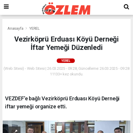
Anasayfa
YEREL
Vezirköprü Erduası Köyü Derneği
İftar Yemeği Düzenledi
YEREL
(Web Sitesi) - Web Sitesi | 26.03.2025 - 09:28, Güncelleme: 26.03.2025 - 09:28
11133+ kez okundu.
VEZDEF’e bağlı Vezirköprü Erduası Köyü Derneği
iftar yemeği organize etti.