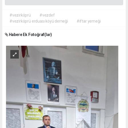
#vezirköprü
#vezdef
#vezirköprü erduası köyü derneği
#iftar yemeği
Habere Ek Fotoğraf(lar)