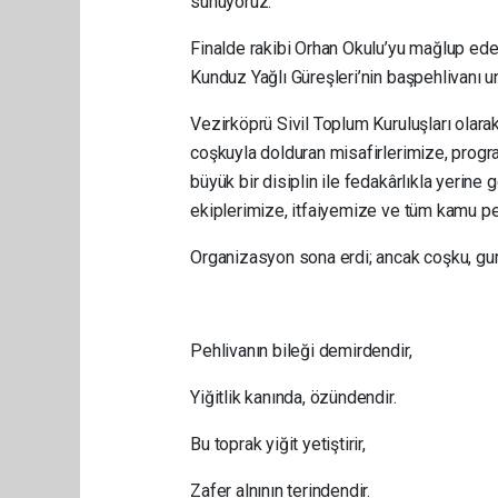
sunuyoruz.
Finalde rakibi Orhan Okulu’yu mağlup ede
Kunduz Yağlı Güreşleri’nin başpehlivanı u
Vezirköprü Sivil Toplum Kuruluşları olara
coşkuyla dolduran misafirlerimize, progr
büyük bir disiplin ile fedakârlıkla yerine 
ekiplerimize, itfaiyemize ve tüm kamu p
Organizasyon sona erdi; ancak coşku, gu
Pehlivanın bileği demirdendir,
Yiğitlik kanında, özündendir.
Bu toprak yiğit yetiştirir,
Zafer alnının terindendir.