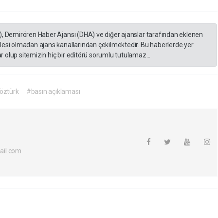
), Demirören Haber Ajansı (DHA) ve diğer ajanslar tarafından eklenen
lesi olmadan ajans kanallarından çekilmektedir. Bu haberlerde yer
 olup sitemizin hiç bir editörü sorumlu tutulamaz...
öztürk
#basın açıklaması
ail.com