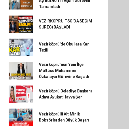
Ayrıldı:40 Yılı Aşkın Görevini
Tamamladı
VEZİRKÖPRÜ TSO'DA SEÇİM
SÜRECİ BAŞLADI
Vezirköprü'de Okullara Kar
Tatili
Vezirköprü’nün Yeni İlçe
Müftüsü Muhammer
Özkalaycı Görevine Başladı
Vezirköprü Belediye Başkanı
Adayı Avukat Havva Şen
Vezirköprülü Alt Minik
Boksörlerden Büyük Başarı