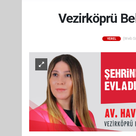
Vezirköprü Be
(Web Sit
YEREL