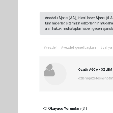
Anadolu Ajansı (AA), İhlas Haber Ajansı (İHA
tüm haberler, sitemizin editörlerinin müdaha
alan hukuki muhataplar haberi geçen ajanslar
#vezdef
#vezdef genel başkanı
#yahya 
Özgür AĞCA / ÖZLEM
ozlemgazetesi@hotm
Okuyucu Yorumları
(3 )