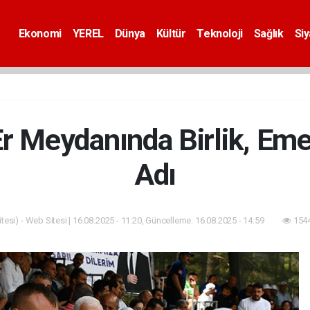
Ekonomi
YEREL
Dünya
Kültür
Teknoloji
Sağlık
Si
Er Meydanında Birlik, Em
Adı
esi) - Web Sitesi | 16.08.2025 - 11:20, Güncelleme: 16.08.2025 - 14:59
1544