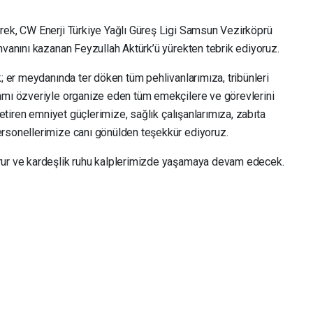
rek, CW Enerji Türkiye Yağlı Güreş Ligi Samsun Vezirköprü
nvanını kazanan Feyzullah Aktürk’ü yürekten tebrik ediyoruz.
k; er meydanında ter döken tüm pehlivanlarımıza, tribünleri
amı özveriyle organize eden tüm emekçilere ve görevlerini
getiren emniyet güçlerimize, sağlık çalışanlarımıza, zabıta
ersonellerimize canı gönülden teşekkür ediyoruz.
rur ve kardeşlik ruhu kalplerimizde yaşamaya devam edecek.