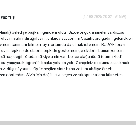
n yazmış
(17.08.2025 20:32 - #6659)
 olarak) belediye başkanı gündem oldu.. Bizde birçok ananeler vardır...şu
lsa misafirindir,ağırlasın...onlarca sayabilirim Vezirköprü gâdim gelenekleri
ı sevmem tanımam bilmem..aynı ortamda da olmak istemem..BU AYRI orası
sizin Tepkinizde olabilir..tepkide göstermen gerekebilir..bunun yöntemi
sü hoş değil.. Orada mülkiye amiri var...bence olağanüstü tutum izledi
 bu..yaşayarak öğrenilir..başka yolu da yok.. Gençsiniz coşkunuzu anlamak
nızı düşünüyorum.. Oy ile seçilen siniz.bana ve tüm ahâliye örnek
en gösterdim, Sizin için değil...sizi seçen vezirköprü halkına hürmeten....... ...