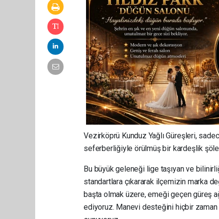
Vezirköprü Kunduz Yağlı Güreşleri, sadec
seferberliğiyle örülmüş bir kardeşlik şöle
Bu büyük geleneği lige taşıyan ve bilinirl
standartlara çıkararak ilçemizin marka d
başta olmak üzere, emeği geçen güreş ağa
ediyoruz. Manevi desteğini hiçbir zama