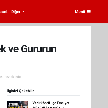
yaset
Diğer
Menü
ek ve Gururun
5+ kez okundu.
İlginizi Çekebilir
Vezirköprü İlçe Emniyet