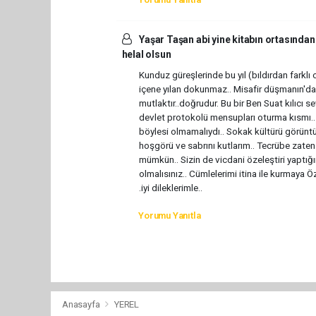
Yaşar Taşan abi yine kitabın ortasında
helal olsun
Kunduz güreşlerinde bu yıl (bıldırdan farklı
içene yılan dokunmaz.. Misafir düşmanın'da o
mutlaktır..doğrudur. Bu bir Ben Suat kılıc
devlet protokolü mensupları oturma kısmı.. 
böylesi olmamalıydı.. Sokak kültürü görüntü
hoşgörü ve sabrını kutlarım.. Tecrübe zaten
mümkün.. Sizin de vicdani özeleştiri yaptığı
olmalısınız.. Cümlelerimi itina ile kurmaya Öz
.iyi dileklerimle..
Yorumu Yanıtla
Anasayfa
YEREL