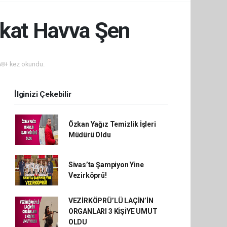
ukat Havva Şen
8+ kez okundu.
İlginizi Çekebilir
Özkan Yağız Temizlik İşleri
Müdürü Oldu
Sivas’ta Şampiyon Yine
Vezirköprü!
VEZİRKÖPRÜ’LÜ LAÇİN’İN
ORGANLARI 3 KİŞİYE UMUT
OLDU