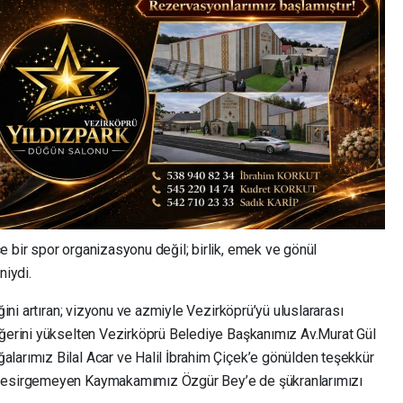
e bir spor organizasyonu değil; birlik, emek ve gönül
niydi.
iğini artıran; vizyonu ve azmiyle Vezirköprü’yü uluslararası
eğerini yükselten Vezirköprü Belediye Başkanımız Av.Murat Gül
larımız Bilal Acar ve Halil İbrahim Çiçek’e gönülden teşekkür
n esirgemeyen Kaymakamımız Özgür Bey’e de şükranlarımızı