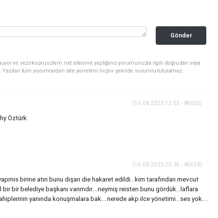
Gönder
uyor ve vezirkopruozlem.net sitesine yaptığınız yorumunuzla ilgili doğrudan veya
. Yazılan tüm yorumlardan site yönetimi hiçbir şekilde sorumlu tutulamaz.
(16.08.2025 12:03 - #6655)
hy Öztürk
(16.08.2025 20:36 - #6658)
apmis birine atın bunu dışarı die hakaret edildi...kim tarafından mevcut
 bir bir belediye başkanı varımdır....neymiş reisten bunu gördük...laflara
lerinin yanında konuşmalara bak....nerede akp ilce yönetimi...ses yok....