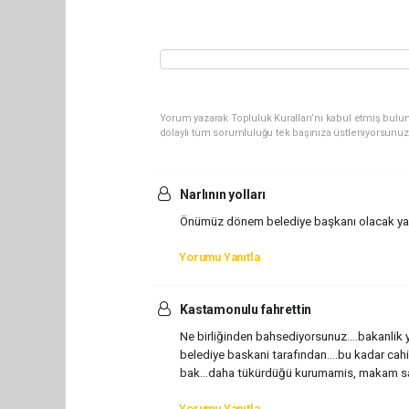
Yorum yazarak Topluluk Kuralları’nı kabul etmiş bulun
dolaylı tüm sorumluluğu tek başınıza üstleniyorsunuz
Narlının yolları
Önümüz dönem belediye başkanı olacak ya
Yorumu Yanıtla
Kastamonulu fahrettin
Ne birliğinden bahsediyorsunuz....bakanlik y
belediye baskani tarafından....bu kadar cahil
bak...daha tükürdüğü kurumamis, makam sahip
Yorumu Yanıtla