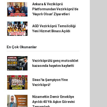
Ankara & Veziköprü
Platformundan Vezirköprü'de
'Hayırlı Olsun' Ziyaretleri
AGD Vezirköprü Temsilciliği
Yeni Hizmet Binası Açıldı
En Çok Okunanlar
Vezirköprülü genç motosiklet
kazasında hayatını kaybetti
Sivas’ta Şampiyon Yine
Vezirköprü!
Nizamettin Demir Emekliye
Ayrıldı:40 Yılı Aşkın Görevini
Tamamladı