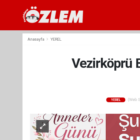
Anasayfa
YEREL
Vezirköprü 
(Web Si
YEREL