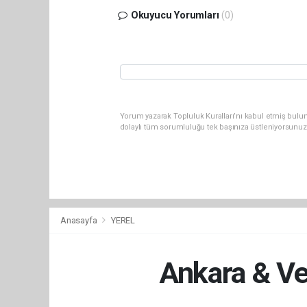
Okuyucu Yorumları
(0)
Yorum yazarak Topluluk Kuralları’nı kabul etmiş bulun
dolaylı tüm sorumluluğu tek başınıza üstleniyorsunuz
Anasayfa
YEREL
Ankara & Ve