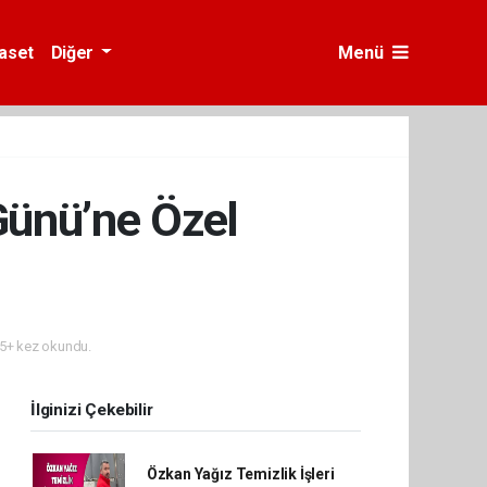
yaset
Diğer
Menü
Günü’ne Özel
5+ kez okundu.
İlginizi Çekebilir
Özkan Yağız Temizlik İşleri