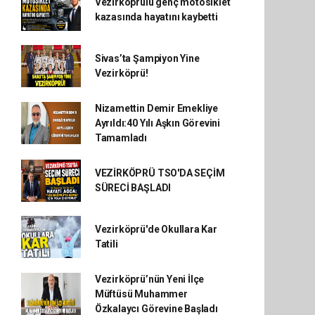
Vezirköprülü genç motosiklet
kazasında hayatını kaybetti
Sivas’ta Şampiyon Yine
Vezirköprü!
Nizamettin Demir Emekliye
Ayrıldı:40 Yılı Aşkın Görevini
Tamamladı
VEZİRKÖPRÜ TSO'DA SEÇİM
SÜRECİ BAŞLADI
Vezirköprü'de Okullara Kar
Tatili
Vezirköprü’nün Yeni İlçe
Müftüsü Muhammer
Özkalaycı Görevine Başladı