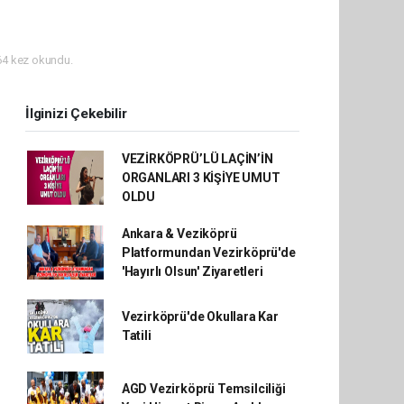
4 kez okundu.
İlginizi Çekebilir
VEZİRKÖPRÜ’LÜ LAÇİN’İN
ORGANLARI 3 KİŞİYE UMUT
OLDU
Ankara & Veziköprü
Platformundan Vezirköprü'de
'Hayırlı Olsun' Ziyaretleri
Vezirköprü'de Okullara Kar
Tatili
AGD Vezirköprü Temsilciliği