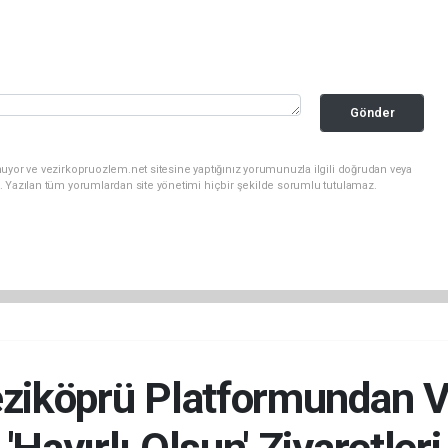
Gönder
uyor ve vezirkopruozlem.net sitesine yaptığınız yorumunuzla ilgili doğrudan veya
. Yazılan tüm yorumlardan site yönetimi hiçbir şekilde sorumlu tutulamaz.
ziköprü Platformundan V
'Hayırlı Olsun' Ziyaretleri