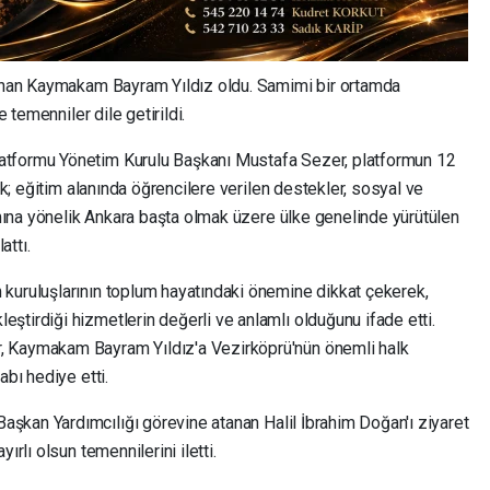
tanan Kaymakam Bayram Yıldız oldu. Samimi bir ortamda
e temenniler dile getirildi.
atformu Yönetim Kurulu Başkanı Mustafa Sezer, platformun 12
rek; eğitim alanında öğrencilere verilen destekler, sosyal ve
tımına yönelik Ankara başta olmak üzere ülke genelinde yürütülen
attı.
kuruluşlarının toplum hayatındaki önemine dikkat çekerek,
eştirdiği hizmetlerin değerli ve anlamlı olduğunu ifade etti.
, Kaymakam Bayram Yıldız'a Vezirköprü'nün önemli halk
abı hediye etti.
aşkan Yardımcılığı görevine atanan Halil İbrahim Doğan'ı ziyaret
ırlı olsun temennilerini iletti.