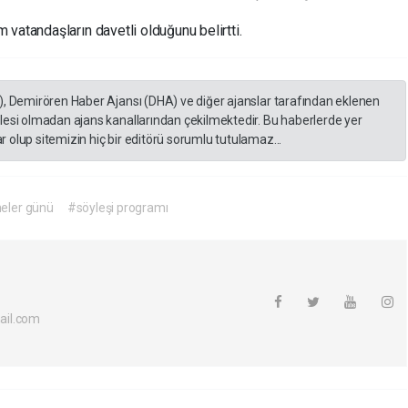
vatandaşların davetli olduğunu belirtti.
), Demirören Haber Ajansı (DHA) ve diğer ajanslar tarafından eklenen
lesi olmadan ajans kanallarından çekilmektedir. Bu haberlerde yer
 olup sitemizin hiç bir editörü sorumlu tutulamaz...
eler günü
#söyleşi programı
ail.com