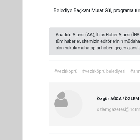
Belediye Başkanı Murat Gül, programa tüm 
Anadolu Ajansı (AA), İhlas Haber Ajansı (İHA
tüm haberler, sitemizin editörlerinin müdaha
alan hukuki muhataplar haberi geçen ajanslar
#vezirköprü
#vezirköprü belediyesi
#ann
Özgür AĞCA / ÖZLEM
ozlemgazetesi@hotm