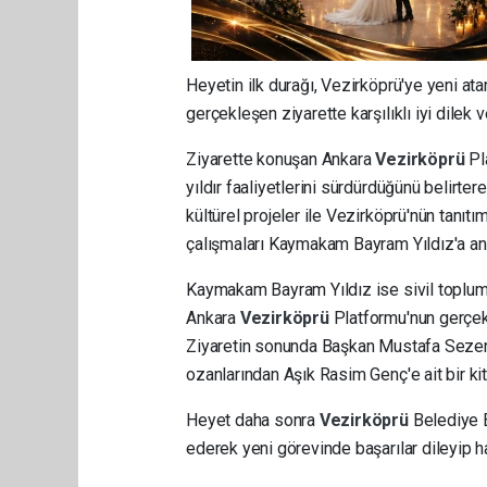
Heyetin ilk durağı, Vezirköprü'ye yeni a
gerçekleşen ziyarette karşılıklı iyi dilek v
Ziyarette konuşan Ankara
Vezirköprü
Pl
yıldır faaliyetlerini sürdürdüğünü belirte
kültürel projeler ile Vezirköprü'nün tanı
çalışmaları Kaymakam Bayram Yıldız'a anl
Kaymakam Bayram Yıldız ise sivil toplum 
Ankara
Vezirköprü
Platformu'nun gerçekl
Ziyaretin sonunda Başkan Mustafa Sezer
ozanlarından Aşık Rasim Genç'e ait bir kit
Heyet daha sonra
Vezirköprü
Belediye B
ederek yeni görevinde başarılar dileyip hay