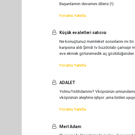
Başarılarının devamını dileriz (!)
Yorumu Yanıtla
Küçük ev aletleri satıcısı
Ne konuştunuz memleket sorunlarını mı Sn E
karşısına aldı Şimdi tv buzdolabı çamaşır m
eve ekmek götüremedik aç gözlülüğünden hep
Yorumu Yanıtla
ADALET
Yolmu?istihdammı? Vköprünün umrundamı ?y
vköprünün aleyhine işliyor ,ama birileri uyuyor
Yorumu Yanıtla
Mert Adam