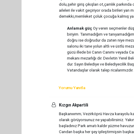
dolu,şehir giriş çıkışları ot,çamlık parkında 
aileleri ile vakit geçiriyor orada birileri ya
demekki,memleket çoluk çocuğa kalmış ya
Anlamak güç
Oy veren seçmenler düş
biriyim. Tanımadığım ve tanıyamadığım ş
doğru ise doğrudur da zaten niye meza
salonu iki tane yolun altlı ve üstlü meza
gücü illede bii Canın Canımı veyada Can
mekanı mezarlığı dır. Devletin Yerel B
dur. Sayın Belediye ve Belediyecilik Baş
Vatandaşlar olarak talep ricalarımızdı
Yorumu Yanıtla
Kızgın Akpartili
Başkanııımm; Vezirköprü Havza karayolu karay
olarak görüyorsunuz ne yapabilirsiniz. Yakı
başladınız Park amatı kaldır yüzme havuzun
Candan başka her şey iyileştirmişsin başka