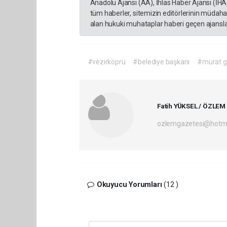
Anadolu Ajansı (AA), İhlas Haber Ajansı (İHA
tüm haberler, sitemizin editörlerinin müdaha
alan hukuki muhataplar haberi geçen ajanslar
#vezirköprü
#belediye başkanı
#murat g
Fatih YÜKSEL / ÖZLEM
ozlemgazetesi@hotm
Okuyucu Yorumları
(12 )