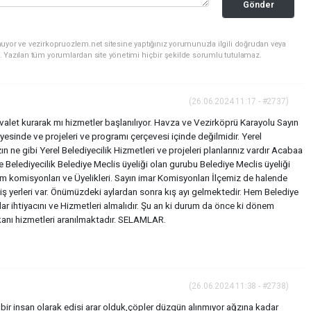
Gönder
uyor ve vezirkopruozlem.net sitesine yaptığınız yorumunuzla ilgili doğrudan veya
. Yazılan tüm yorumlardan site yönetimi hiçbir şekilde sorumlu tutulamaz.
(26.06.2024 11:17 - #2737)
alet kurarak mı hizmetler başlanılıyor. Havza ve Vezirköprü Karayolu Sayın
yesinde ve projeleri ve programı çerçevesi içinde değilmidir. Yerel
 ne gibi Yerel Belediyecilik Hizmetleri ve projeleri planlarınız vardır Acabaa
e Belediyecilik Belediye Meclis üyeliği olan gurubu Belediye Meclis üyeliği
ım komisyonları ve Üyelikleri. Sayın imar Komisyonları İlçemiz de halende
 yerleri var. Önümüzdeki aylardan sonra kış ayı gelmektedir. Hem Belediye
 ihtiyacını ve Hizmetleri almalıdır. Şu an ki durum da önce ki dönem
kanı hizmetleri aranılmaktadır. SELAMLAR.
(26.06.2024 11:38 - #2738)
r insan olarak edisi arar olduk,çöpler düzgün alınmıyor ağzına kadar