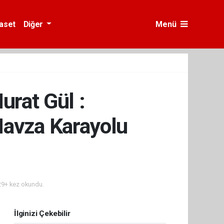
yaset
Diğer
Menü
urat Gül :
Havza Karayolu
9+ kez okundu.
İlginizi Çekebilir