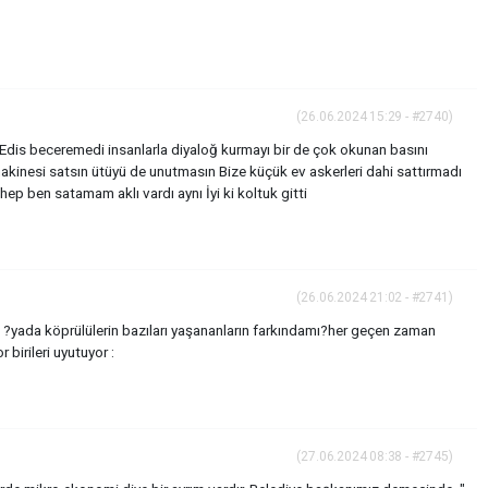
(26.06.2024 15:29 - #2740)
dis beceremedi insanlarla diyaloğ kurmayı bir de çok okunan basını
akinesi satsın ütüyü de unutmasın Bize küçük ev askerleri dahi sattırmadı
 ben satamam aklı vardı aynı İyi ki koltuk gitti
(26.06.2024 21:02 - #2741)
ada köprülülerin bazıları yaşananların farkındamı?her geçen zaman
 birileri uyutuyor :
(27.06.2024 08:38 - #2745)