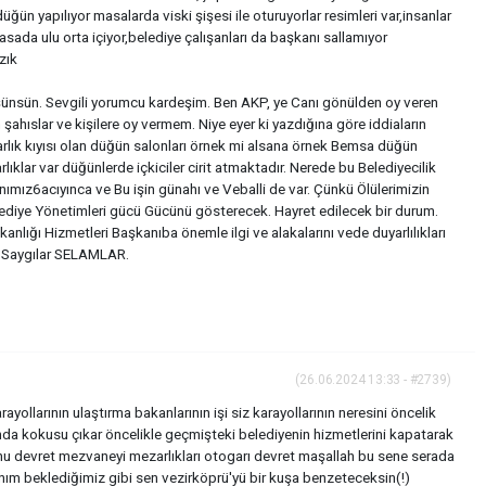
düğün yapılıyor masalarda viski şişesi ile oturuyorlar resimleri var,insanlar
n masada ulu orta içiyor,belediye çalışanları da başkanı sallamıyor
zık
ünsün. Sevgili yorumcu kardeşim. Ben AKP, ye Canı gönülden oy veren
ahıslar ve kişilere oy vermem. Niye eyer ki yazdığına göre iddiaların
rlık kıyısı olan düğün salonları örnek mi alsana örnek Bemsa düğün
rlıklar var düğünlerde içkiciler cirit atmaktadır. Nerede bu Belediyecilik
ımız6acıyınca ve Bu işin günahı ve Veballi de var. Çünkü Ölülerimizin
elediye Yönetimleri gücü Gücünü gösterecek. Hayret edilecek bir durum.
kanlığı Hizmetleri Başkanıba önemle ilgi ve alakalarını vede duyarlılıkları
r. Saygılar SELAMLAR.
(26.06.2024 13:33 - #2739)
ollarının ulaştırma bakanlarının işi siz karayollarının neresini öncelik
nda kokusu çıkar öncelikle geçmişteki belediyenin hizmetlerini kapatarak
u devret mezvaneyi mezarlıkları otogarı devret maşallah bu sene serada
nım beklediğimiz gibi sen vezirköprü'yü bir kuşa benzeteceksin(!)