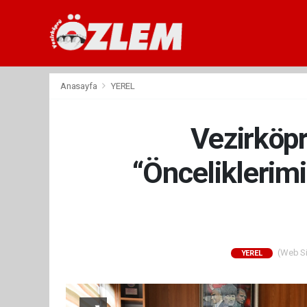
Anasayfa
YEREL
Vezirköpr
“Önceliklerim
(Web Sit
YEREL