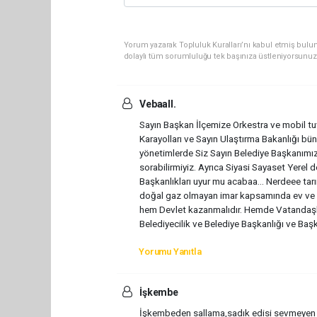
Yorum yazarak Topluluk Kuralları’nı kabul etmiş bulun
dolaylı tüm sorumluluğu tek başınıza üstleniyorsunuz
Vebaall.
Sayın Başkan İlçemize Orkestra ve mobil tuv
Karayolları ve Sayın Ulaştırma Bakanlığı bün
yönetimlerde Siz Sayın Belediye Başkanımızın
sorabilirmiyiz. Ayrıca Siyasi Sayaset Yerel d
Başkanlıkları uyur mu acabaa... Nerdeee tar
doğal gaz olmayan imar kapsamında ev ve iş
hem Devlet kazanmalıdır. Hemde Vatandaşlar
Belediyecilik ve Belediye Başkanlığı ve Baş
Yorumu Yanıtla
İşkembe
İşkembeden sallama,sadık edisi sevmeyen bi