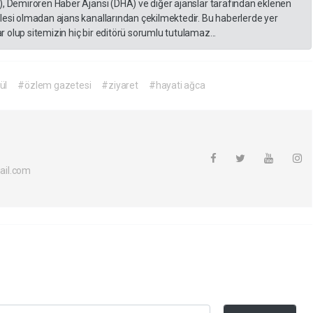
), Demirören Haber Ajansı (DHA) ve diğer ajanslar tarafından eklenen
lesi olmadan ajans kanallarından çekilmektedir. Bu haberlerde yer
 olup sitemizin hiç bir editörü sorumlu tutulamaz...
ül
#özlem gazetesi
#ziyaret
#hayati ağca
ail.com