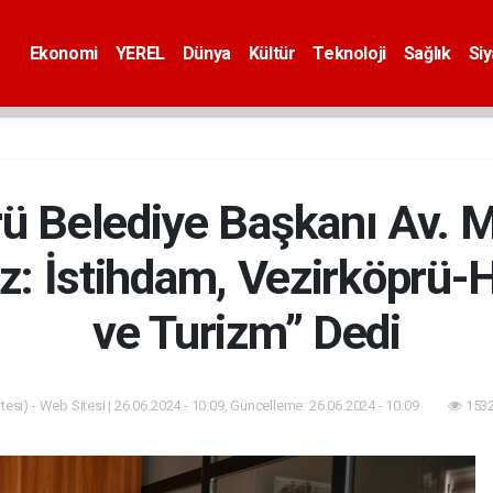
Ekonomi
YEREL
Dünya
Kültür
Teknoloji
Sağlık
Si
ü Belediye Başkanı Av. M
iz: İstihdam, Vezirköprü-
ve Turizm” Dedi
esi) - Web Sitesi | 26.06.2024 - 10:09, Güncelleme: 26.06.2024 - 10:09
1532