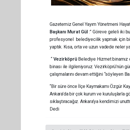
Gazetemiz Genel Yayım Yönetmeni Hayati A
Başkanı
Murat Gül
:” Göreve geleli iki 
profesyonel belediyecilik yapmak için b
yaptık. Kısa, orta ve uzun vadede neler y
“
Vezirköprü
Belediye Hizmet binamız d
binası ile ilgileniyoruz. Vezirköprü’nün
çalışmalarını devam ettiğini “söyleyen Ba
“Bir süre önce İlçe Kaymakamı Özgür Kaya
Ankara’da bir çok kurum ve kuruluşlarla gö
sıklaştıracağız. Ankara’ya kendimizi unu
Dedi