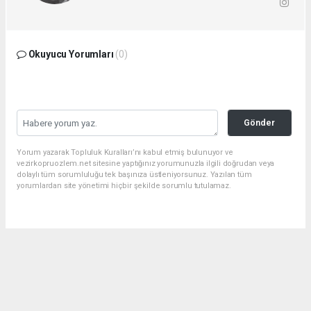
Okuyucu Yorumları
(0)
Gönder
Yorum yazarak Topluluk Kuralları’nı kabul etmiş bulunuyor ve
vezirkopruozlem.net sitesine yaptığınız yorumunuzla ilgili doğrudan veya
dolaylı tüm sorumluluğu tek başınıza üstleniyorsunuz. Yazılan tüm
yorumlardan site yönetimi hiçbir şekilde sorumlu tutulamaz.
Anasayfa
YEREL
Mahmut Yılmaz Hayatını Kaybetti