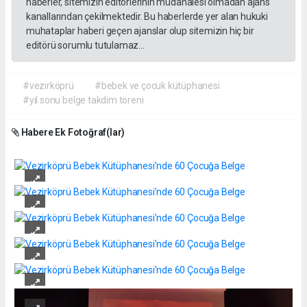
haberler, sitemizin editörlerinin müdahalesi olmadan ajans
kanallarından çekilmektedir. Bu haberlerde yer alan hukuki
muhataplar haberi geçen ajanslar olup sitemizin hiç bir
editörü sorumlu tutulamaz...
#vezirköprü
#bebek ve çocuk kütüphanesi
#yıl sonu belge takdim töreni
Habere Ek Fotoğraf(lar)