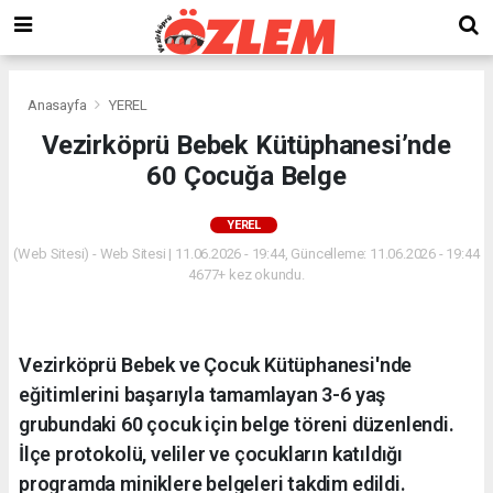
Anasayfa
YEREL
Vezirköprü Bebek Kütüphanesi’nde
60 Çocuğa Belge
YEREL
(Web Sitesi) - Web Sitesi | 11.06.2026 - 19:44, Güncelleme: 11.06.2026 - 19:44
4677+ kez okundu.
Vezirköprü Bebek ve Çocuk Kütüphanesi'nde
eğitimlerini başarıyla tamamlayan 3-6 yaş
grubundaki 60 çocuk için belge töreni düzenlendi.
İlçe protokolü, veliler ve çocukların katıldığı
programda miniklere belgeleri takdim edildi.