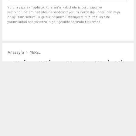
Yorum yazarak Topluluk Kuralları’nı kabul etmiş bulunuyor ve
vezirkopruozlem.net sitesine yaptığınız yorumunuzla ilgili doğrudan veya
dolaylı tüm sorumluluğu tek başınıza üstleniyorsunuz. Yazılan tüm
yorumlardan site yönetimi hiçbir şekilde sorumlu tutulamaz.
Anasayfa
YEREL
Mahmut Yılmaz Hayatını Kaybetti
YEREL
(Web Sitesi) - Web Sitesi | 07.08.2026 - 15:44, Güncelleme: 07.08.2026 - 17:33
4358 kez okundu.
Vezirköprü'ye bağlı Kıratbükü Mahallesinden gelme
Atatürk Mahallesi sakinlerinden Mahmut Yılmaz,
hayatını kaybetti.