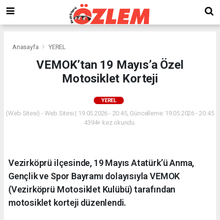
Anasayfa
YEREL
VEMOK’tan 19 Mayıs’a Özel
Motosiklet Korteji
YEREL
(Web Sitesi) - Web Sitesi | 19.05.2026 - 20:45, Güncelleme: 19.05.2026 - 20:45
4394+ kez okundu.
Vezirköprü ilçesinde, 19 Mayıs Atatürk’ü Anma,
Gençlik ve Spor Bayramı dolayısıyla VEMOK
(Vezirköprü Motosiklet Kulübü) tarafından
motosiklet korteji düzenlendi.