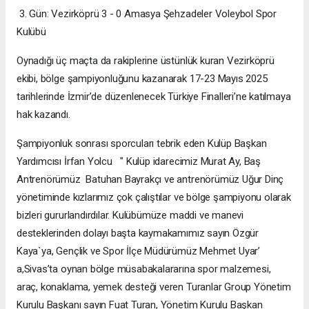
3. Gün: Vezirköprü 3 - 0 Amasya Şehzadeler Voleybol Spor
Kulübü
Oynadığı üç maçta da rakiplerine üstünlük kuran Vezirköprü
ekibi, bölge şampiyonluğunu kazanarak 17-23 Mayıs 2025
tarihlerinde İzmir’de düzenlenecek Türkiye Finalleri’ne katılmaya
hak kazandı.
Şampiyonluk sonrası sporcuları tebrik eden Kulüp Başkan
Yardımcısı İrfan Yolcu " Kulüp idarecimiz Murat Ay, Baş
Antrenörümüz Batuhan Bayrakçı ve antrenörümüz Uğur Dinç
yönetiminde kızlarımız çok çalıştılar ve bölge şampiyonu olarak
bizleri gururlandırdılar. Kulübümüze maddi ve manevi
desteklerinden dolayı başta kaymakamımız sayın Özgür
Kaya`ya, Gençlik ve Spor İlçe Müdürümüz Mehmet Uyar’
a,Sivas’ta oynan bölge müsabakalararına spor malzemesi,
araç, konaklama, yemek desteği veren Turanlar Group Yönetim
Kurulu Başkanı sayın Fuat Turan, Yönetim Kurulu Başkan