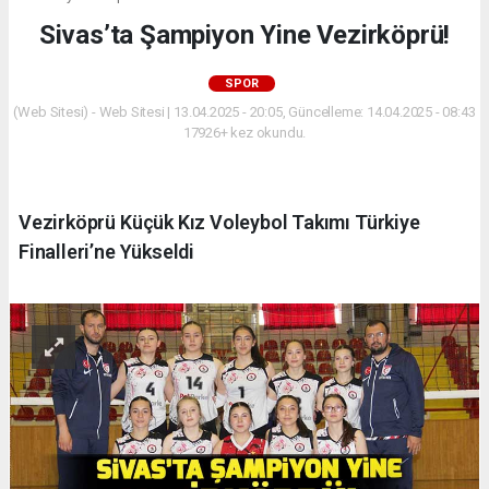
Sivas’ta Şampiyon Yine Vezirköprü!
SPOR
(Web Sitesi) - Web Sitesi | 13.04.2025 - 20:05, Güncelleme: 14.04.2025 - 08:43
17926+ kez okundu.
Vezirköprü Küçük Kız Voleybol Takımı Türkiye
Finalleri’ne Yükseldi