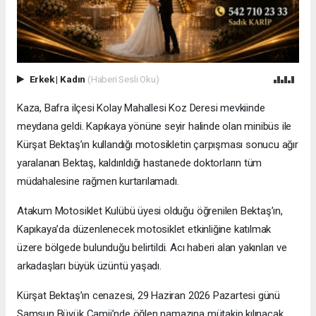
Erkek
|
Kadın
(Haberi Sesli Oku)
Kaza, Bafra ilçesi Kolay Mahallesi Koz Deresi mevkiinde
meydana geldi. Kapıkaya yönüne seyir halinde olan minibüs ile
Kürşat Bektaş’ın kullandığı motosikletin çarpışması sonucu ağır
yaralanan Bektaş, kaldırıldığı hastanede doktorların tüm
müdahalesine rağmen kurtarılamadı.
Atakum Motosiklet Kulübü üyesi olduğu öğrenilen Bektaş’ın,
Kapıkaya’da düzenlenecek motosiklet etkinliğine katılmak
üzere bölgede bulunduğu belirtildi. Acı haberi alan yakınları ve
arkadaşları büyük üzüntü yaşadı.
Kürşat Bektaş’ın cenazesi, 29 Haziran 2026 Pazartesi günü
Samsun Büyük Camii’nde öğlen namazına mütakip kılınacak