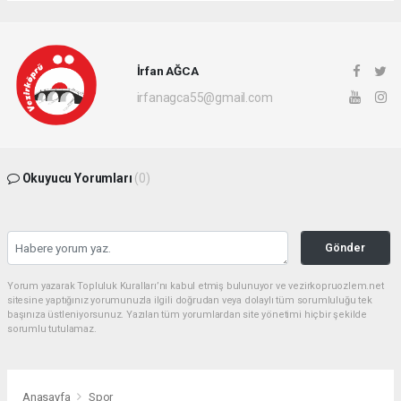
İrfan AĞCA
irfanagca55@gmail.com
Okuyucu Yorumları
(0)
Gönder
Yorum yazarak Topluluk Kuralları’nı kabul etmiş bulunuyor ve vezirkopruozlem.net
sitesine yaptığınız yorumunuzla ilgili doğrudan veya dolaylı tüm sorumluluğu tek
başınıza üstleniyorsunuz. Yazılan tüm yorumlardan site yönetimi hiçbir şekilde
sorumlu tutulamaz.
Anasayfa
Spor