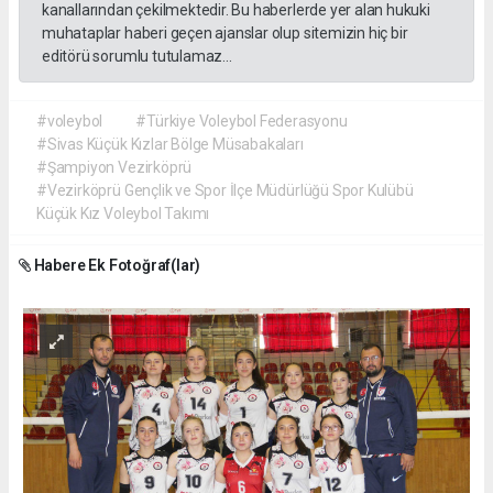
kanallarından çekilmektedir. Bu haberlerde yer alan hukuki
muhataplar haberi geçen ajanslar olup sitemizin hiç bir
editörü sorumlu tutulamaz...
#voleybol
#Türkiye Voleybol Federasyonu
#Sivas Küçük Kızlar Bölge Müsabakaları
#Şampiyon Vezirköprü
#Vezirköprü Gençlik ve Spor İlçe Müdürlüğü Spor Kulübü
Küçük Kız Voleybol Takımı
Habere Ek Fotoğraf(lar)