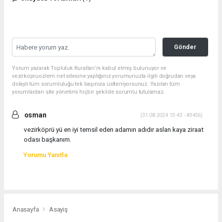
Gönder
Yorum yazarak Topluluk Kuralları’nı kabul etmiş bulunuyor ve
vezirkopruozlem.net sitesine yaptığınız yorumunuzla ilgili doğrudan veya
dolaylı tüm sorumluluğu tek başınıza üstleniyorsunuz. Yazılan tüm
yorumlardan site yönetimi hiçbir şekilde sorumlu tutulamaz.
osman
(31.08.2024 13:43 - #3456)
vezirköprü yü en iyi temsil eden adamın adıdır aslan kaya ziraat
odası başkanım.
Yorumu Yanıtla
Anasayfa
Asayiş