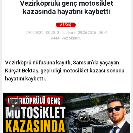
Vezirköprülü genç motosiklet
kazasında hayatını kaybetti
ASAYIŞ
29.06.2026 - 00:52, Güncelleme: 29.06.2026 - 08:41
9444+ kez okundu.
Vezirköprü nüfusuna kayıtlı, Samsun’da yaşayan
Kürşat Bektaş, geçirdiği motosiklet kazası sonucu
hayatını kaybetti.