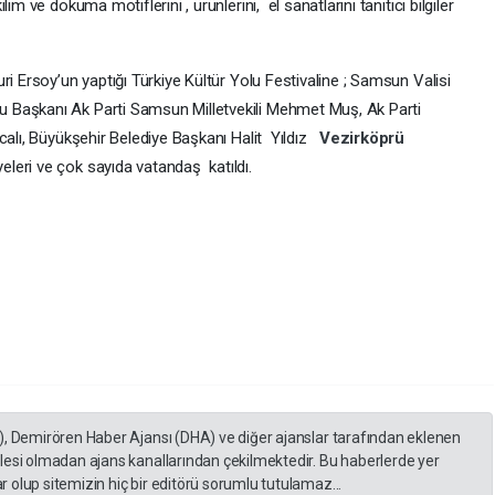
lim ve dokuma motiflerini , ürünlerini, el sanatlarını tanıtıcı bilgiler
i Ersoy’un yaptığı Türkiye Kültür Yolu Festivaline ; Samsun Valisi
 Başkanı Ak Parti Samsun Milletvekili Mehmet Muş, Ak Parti
calı, Büyükşehir Belediye Başkanı Halit Yıldız
Vezirköprü
leri ve çok sayıda vatandaş katıldı.
), Demirören Haber Ajansı (DHA) ve diğer ajanslar tarafından eklenen
lesi olmadan ajans kanallarından çekilmektedir. Bu haberlerde yer
 olup sitemizin hiç bir editörü sorumlu tutulamaz...