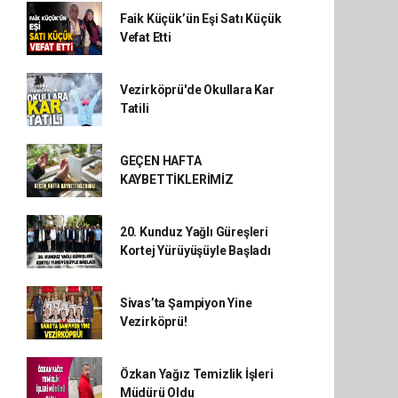
Faik Küçük’ün Eşi Satı Küçük
Vefat Etti
Vezirköprü'de Okullara Kar
Tatili
GEÇEN HAFTA
KAYBETTİKLERİMİZ
20. Kunduz Yağlı Güreşleri
Kortej Yürüyüşüyle Başladı
Sivas’ta Şampiyon Yine
Vezirköprü!
Özkan Yağız Temizlik İşleri
Müdürü Oldu