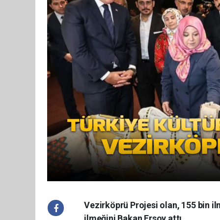
Vezirköprü Projesi olan, 155 bin i
ilmeğini Bakan Ersoy attı.