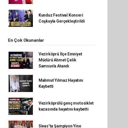
Kunduz Festival Konseri
Coşkuyla Gerçekleştirildi
En Çok Okunanlar
Vezirköprü İlçe Emniyet
Müdürü Ahmet Çelik
Samsun'a Atandı
Mahmut Yılmaz Hayatını
Kaybetti
Vezirköprülü genç motosiklet
kazasında hayatını kaybetti
Sivas’ta Şampiyon Yine