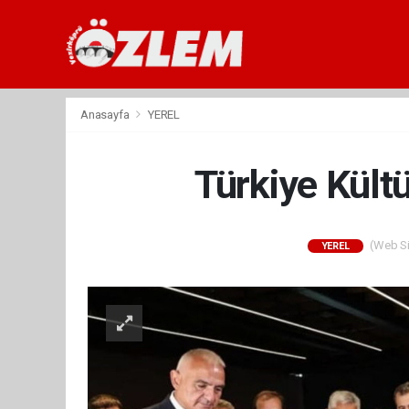
Anasayfa
YEREL
Türkiye Kült
(Web Sit
YEREL