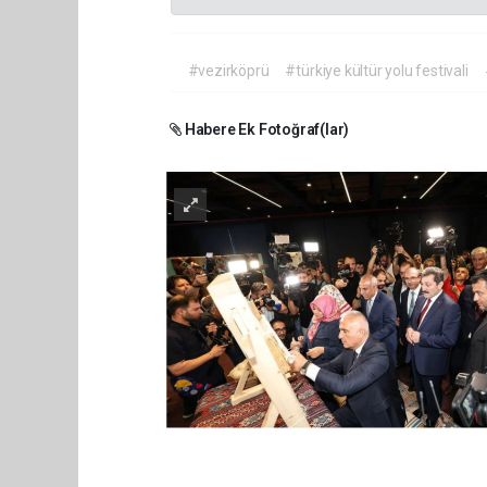
#vezirköprü
#türkiye kültür yolu festivali
Habere Ek Fotoğraf(lar)