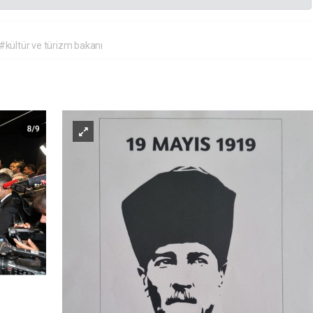
#kültür ve türizm bakanı