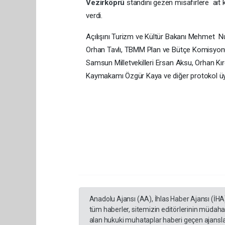
Vezirköprü
standını gezen misafirlere ait ki
verdi.
Açılışını Turizm ve Kültür Bakanı Mehmet Nur
Orhan Tavlı, TBMM Plan ve Bütçe Komisyonu
Samsun Milletvekilleri Ersan Aksu, Orhan Kır
Kaymakamı Özgür Kaya ve diğer protokol üye
Anadolu Ajansı (AA), İhlas Haber Ajansı (İHA
tüm haberler, sitemizin editörlerinin müdaha
alan hukuki muhataplar haberi geçen ajanslar