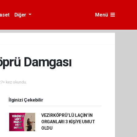
yaset
Diğer
Menü
köprü Damgası
7+ kez okundu.
İlginizi Çekebilir
VEZİRKÖPRÜ’LÜ LAÇİN’İN
ORGANLARI 3 KİŞİYE UMUT
OLDU