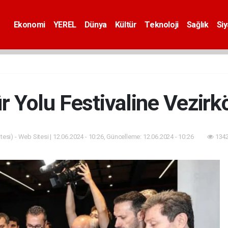
Ekonomi
YEREL
Dünya
Kültür
Teknoloji
Sağlık
Si
ür Yolu Festivaline Vezir
esi) - Web Sitesi | 12.06.2024 - 10:26, Güncelleme: 12.06.2024 - 10:26
1342