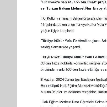
“Bir ilmekte sen at , 155 bin ilmek” proj
ve Turizm Bakanı Mehmet Nuri Ersoy att
T.C. Kültür ve Turizm Bakanlığı tarafından T
16 şehirde düzenlenen Türkiye Kültür Yolu 
yoğun ilgiyle karşılandı.
Türkiye Kültür Yolu Festivali
coşkusu Adan
atıldığı Samsun’da yaşandı.
Bu yıl ilk kez
Türkiye Kültür Yolu Festival
30’dan fazla noktada konserler, sergiler, at
birbirinden renkli 600’den fazla etkinliğe ev s
8 Haziran 2024 Cumartesi başlayan festivald
Vezirköprü
Halk Eğitim Merkezi Müdürlüğü’
buluna ürünler ve dokuma tezgahları katılımcı
Halk Eğitim Merkezi Usta Öğreticisi Selma Kav