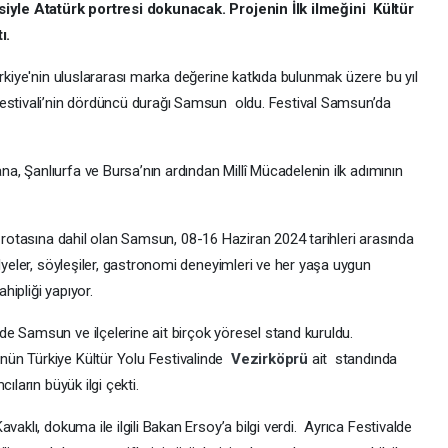
esiyle Atatürk portresi dokunacak. Projenin İlk ilmeğini Kültür
ı.
ürkiye'nin uluslararası marka değerine katkıda bulunmak üzere bu yıl
Festivali’nin dördüncü durağı Samsun oldu. Festival Samsun’da
a, Şanlıurfa ve Bursa’nın ardından Millî Mücadelenin ilk adımının
i
rotasına dahil olan Samsun, 08-16 Haziran 2024 tarihleri arasında
ölyeler, söyleşiler, gastronomi deneyimleri ve her yaşa uygun
ahipliği yapıyor.
e Samsun ve ilçelerine ait birçok yöresel stand kuruldu.
nün Türkiye Kültür Yolu Festivalinde
Vezirköprü
ait standında
ların büyük ilgi çekti.
aklı, dokuma ile ilgili Bakan Ersoy’a bilgi verdi. Ayrıca Festivalde