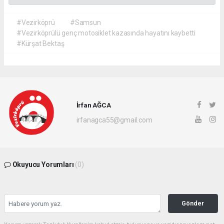
#Vezirköprü
#Samsun
#Vezirköprülü genç motosiklet kazasında hayatını kaybetti
#Kürşat Bektaş
İrfan AĞCA
irfanagca55@gmail.com
Okuyucu Yorumları
(0)
Gönder