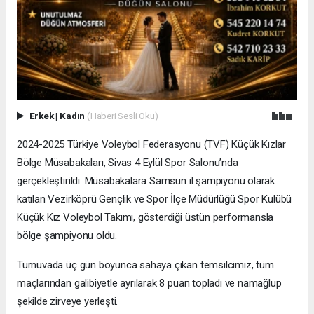
Erkek
|
Kadın
(Haberi Sesli Oku)
2024-2025 Türkiye Voleybol Federasyonu (TVF) Küçük Kızlar
Bölge Müsabakaları, Sivas 4 Eylül Spor Salonu’nda
gerçekleştirildi. Müsabakalara Samsun il şampiyonu olarak
katılan Vezirköprü Gençlik ve Spor İlçe Müdürlüğü Spor Kulübü
Küçük Kız Voleybol Takımı, gösterdiği üstün performansla
bölge şampiyonu oldu.
Turnuvada üç gün boyunca sahaya çıkan temsilcimiz, tüm
maçlarından galibiyetle ayrılarak 8 puan topladı ve namağlup
şekilde zirveye yerleşti.