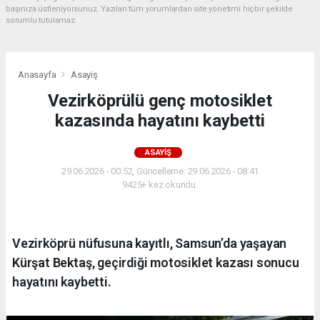
başınıza üstleniyorsunuz. Yazılan tüm yorumlardan site yönetimi hiçbir şekilde
sorumlu tutulamaz.
Anasayfa
Asayiş
Vezirköprülü genç motosiklet
kazasında hayatını kaybetti
ASAYIŞ
29.06.2026 - 00:52, Güncelleme: 29.06.2026 - 08:41
9425+ kez okundu.
Vezirköprü nüfusuna kayıtlı, Samsun’da yaşayan
Kürşat Bektaş, geçirdiği motosiklet kazası sonucu
hayatını kaybetti.