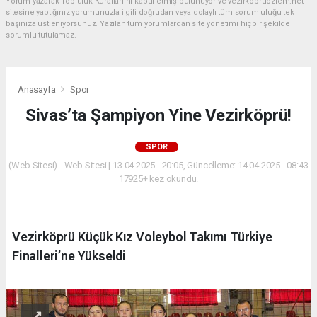
Yorum yazarak Topluluk Kuralları’nı kabul etmiş bulunuyor ve vezirkopruozlem.net
sitesine yaptığınız yorumunuzla ilgili doğrudan veya dolaylı tüm sorumluluğu tek
başınıza üstleniyorsunuz. Yazılan tüm yorumlardan site yönetimi hiçbir şekilde
sorumlu tutulamaz.
Anasayfa
Spor
Sivas’ta Şampiyon Yine Vezirköprü!
SPOR
(Web Sitesi) - Web Sitesi | 13.04.2025 - 20:05, Güncelleme: 14.04.2025 - 08:43
17925+ kez okundu.
Vezirköprü Küçük Kız Voleybol Takımı Türkiye
Finalleri’ne Yükseldi