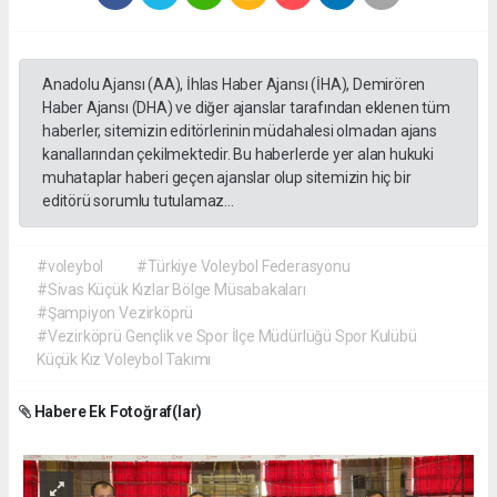
Anadolu Ajansı (AA), İhlas Haber Ajansı (İHA), Demirören
Haber Ajansı (DHA) ve diğer ajanslar tarafından eklenen tüm
haberler, sitemizin editörlerinin müdahalesi olmadan ajans
kanallarından çekilmektedir. Bu haberlerde yer alan hukuki
muhataplar haberi geçen ajanslar olup sitemizin hiç bir
editörü sorumlu tutulamaz...
#voleybol
#Türkiye Voleybol Federasyonu
#Sivas Küçük Kızlar Bölge Müsabakaları
#Şampiyon Vezirköprü
#Vezirköprü Gençlik ve Spor İlçe Müdürlüğü Spor Kulübü
Küçük Kız Voleybol Takımı
Habere Ek Fotoğraf(lar)