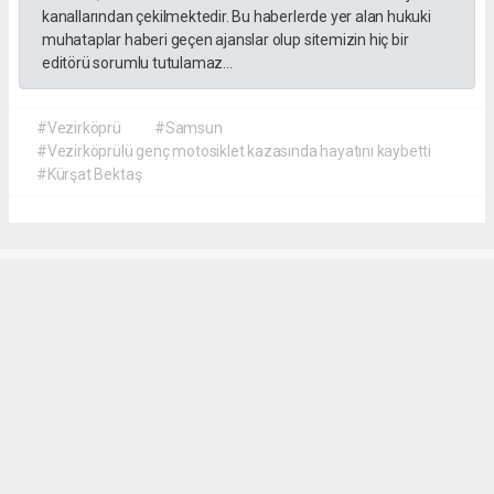
kanallarından çekilmektedir. Bu haberlerde yer alan hukuki
muhataplar haberi geçen ajanslar olup sitemizin hiç bir
editörü sorumlu tutulamaz...
#Vezirköprü
#Samsun
#Vezirköprülü genç motosiklet kazasında hayatını kaybetti
#Kürşat Bektaş
İrfan AĞCA
irfanagca55@gmail.com
Okuyucu Yorumları
(1)