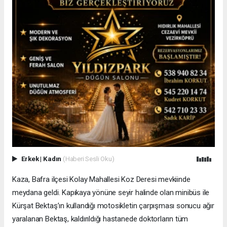
Erkek
|
Kadın
(Haberi Sesli Oku)
Kaza, Bafra ilçesi Kolay Mahallesi Koz Deresi mevkiinde
meydana geldi. Kapıkaya yönüne seyir halinde olan minibüs ile
Kürşat Bektaş’ın kullandığı motosikletin çarpışması sonucu ağır
yaralanan Bektaş, kaldırıldığı hastanede doktorların tüm