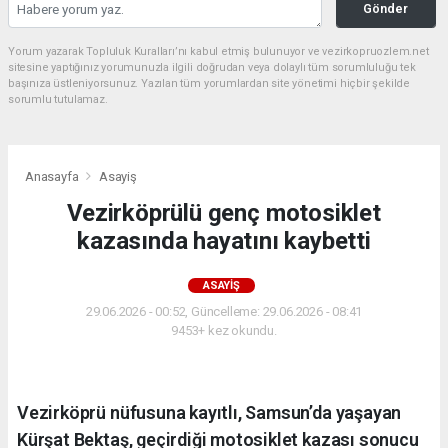
Gönder
Yorum yazarak Topluluk Kuralları’nı kabul etmiş bulunuyor ve vezirkopruozlem.net
sitesine yaptığınız yorumunuzla ilgili doğrudan veya dolaylı tüm sorumluluğu tek
başınıza üstleniyorsunuz. Yazılan tüm yorumlardan site yönetimi hiçbir şekilde
sorumlu tutulamaz.
Anasayfa
Asayiş
Vezirköprülü genç motosiklet
kazasında hayatını kaybetti
ASAYIŞ
29.06.2026 - 00:52, Güncelleme: 29.06.2026 - 08:41
9453+ kez okundu.
Vezirköprü nüfusuna kayıtlı, Samsun’da yaşayan
Kürşat Bektaş, geçirdiği motosiklet kazası sonucu