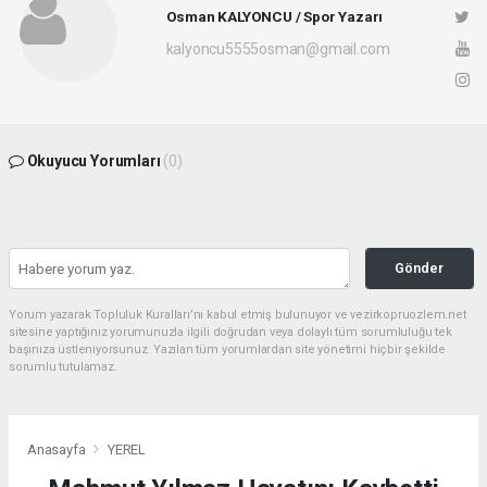
Osman KALYONCU / Spor Yazarı
kalyoncu5555osman@gmail.com
Okuyucu Yorumları
(0)
Gönder
Yorum yazarak Topluluk Kuralları’nı kabul etmiş bulunuyor ve vezirkopruozlem.net
sitesine yaptığınız yorumunuzla ilgili doğrudan veya dolaylı tüm sorumluluğu tek
başınıza üstleniyorsunuz. Yazılan tüm yorumlardan site yönetimi hiçbir şekilde
sorumlu tutulamaz.
Anasayfa
YEREL