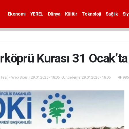
Ekonomi
YEREL
Dünya
Kültür
Teknoloji
Sağlık
Si
rköprü Kurası 31 Ocak’ta
tesi) - Web Sitesi | 29.01.2026 - 18:06, Güncelleme: 29.01.2026 - 18:06
985