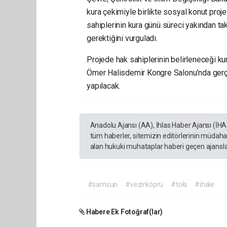
kura çekimiyle birlikte sosyal konut proje
sahiplerinin kura günü süreci yakından ta
gerektiğini vurguladı.
Projede hak sahiplerinin belirleneceği k
Ömer Halisdemir Kongre Salonu’nda gerçek
yapılacak.
Anadolu Ajansı (AA), İhlas Haber Ajansı (İHA
tüm haberler, sitemizin editörlerinin müdaha
alan hukuki muhataplar haberi geçen ajanslar
#samsun
#vezirköprü
#toki
#ihale
Habere Ek Fotoğraf(lar)