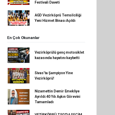
Festivali Daveti
AGD Vezirköprü Temsilciliği
Yeni Hizmet Binası Açıldı
En Çok Okunanlar
Vezirköprülü genç motosiklet
kazasında hayatını kaybetti
Sivas’ta Şampiyon Yine
Vezirköprü!
Nizamettin Demir Emekliye
Ayrıldı:40 Yılı Aşkın Görevini
Tamamladı
VEZİRKÖPRÜ TSO'DA SEÇİM