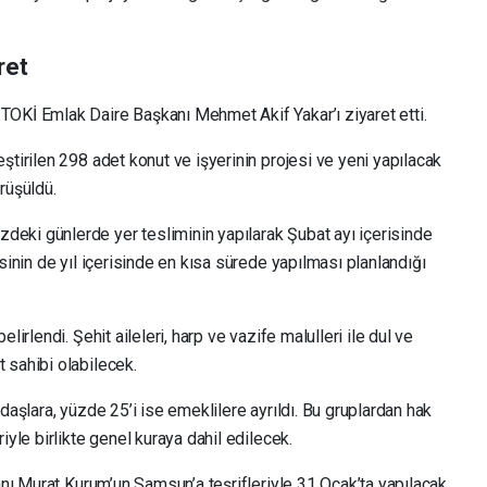
ret
TOKİ Emlak Daire Başkanı Mehmet Akif Yakar’ı ziyaret etti.
ştirilen 298 adet konut ve işyerinin projesi ve yeni yapılacak
rüşüldü.
eki günlerde yer tesliminin yapılarak Şubat ayı içerisinde
sinin de yıl içerisinde en kısa sürede yapılması planlandığı
lirlendi. Şehit aileleri, harp ve vazife malulleri ile dul ve
 sahibi olabilecek.
daşlara, yüzde 25’i ise emeklilere ayrıldı. Bu gruplardan hak
iyle birlikte genel kuraya dahil edilecek.
kanı Murat Kurum’un Samsun’a teşrifleriyle 31 Ocak’ta yapılacak