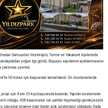
rafından Samsun’un Vezirköprü, Terme ve Yakakent ilçelerinde
tandaşlardan yoğun ilgi gördü. Başvuru sayılarının açıklanmasının
a çekimine çevrildi.
t’te 50 konut için başvurular tamamlandı. Ön incelemelerde
proje için 4 bin 33 kişi başvuruda bulundu. Yapılan incelemeler
erli olduğu, 428 başvurunun ise şartları taşımadığı gerekçesiyle
vuru sayısının projeye olan ilginin açık göstergesi olduğunu ifade