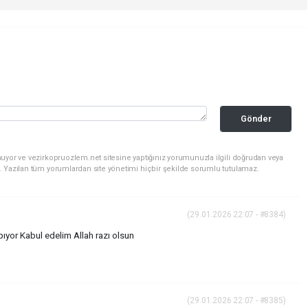
Gönder
uyor ve vezirkopruozlem.net sitesine yaptığınız yorumunuzla ilgili doğrudan veya
. Yazılan tüm yorumlardan site yönetimi hiçbir şekilde sorumlu tutulamaz.
(29.01.2026 22:07 - #8384)
ıyor Kabul edelim Allah razı olsun
(29.01.2026 22:07 - #8385)