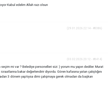
ıyor Kabul edelim Allah razı olsun
(29.01.2026 22:14 - #8386)
(03.02.2026 20:12 - #8414)
 seçim mi var ? Belediye personelleri sizi :) yorum mu yapın dediler. Murat
aatlarına bakar değerlendirir diyordu. Gören kafasına yatan çalıştığını
şmadan 3 dönem yaptıysa dimi çalışmaya gerek olmadan da başkan