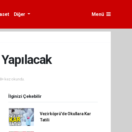
yaset
Diğer
Menü
 Yapılacak
8+ kez okundu.
İlginizi Çekebilir
Vezirköprü'de Okullara Kar
Tatili