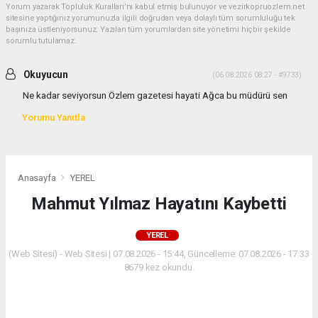
Yorum yazarak Topluluk Kuralları’nı kabul etmiş bulunuyor ve vezirkopruozlem.net
sitesine yaptığınız yorumunuzla ilgili doğrudan veya dolaylı tüm sorumluluğu tek
başınıza üstleniyorsunuz. Yazılan tüm yorumlardan site yönetimi hiçbir şekilde
sorumlu tutulamaz.
Okuyucun
(06.08.2026 08:27 - #9733)
Ne kadar seviyorsun Özlem gazetesi hayati Ağca bu müdürü sen
Yorumu Yanıtla
Anasayfa
YEREL
Mahmut Yılmaz Hayatını Kaybetti
YEREL
(Web Sitesi) - Web Sitesi | 07.08.2026 - 15:44, Güncelleme: 07.08.2026 - 17:33
8679 kez okundu.