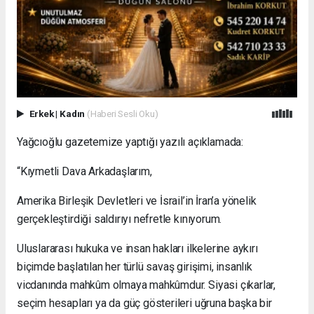
Erkek
|
Kadın
(Haberi Sesli Oku)
Yağcıoğlu gazetemize yaptığı yazılı açıklamada:
“Kıymetli Dava Arkadaşlarım,
Amerika Birleşik Devletleri ve İsrail’in İran’a yönelik
gerçekleştirdiği saldırıyı nefretle kınıyorum.
Uluslararası hukuka ve insan hakları ilkelerine aykırı
biçimde başlatılan her türlü savaş girişimi, insanlık
vicdanında mahkûm olmaya mahkûmdur. Siyasi çıkarlar,
seçim hesapları ya da güç gösterileri uğruna başka bir