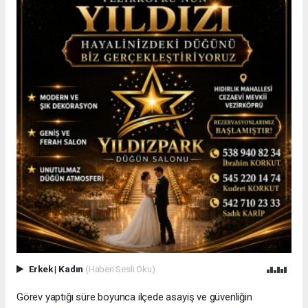
Erkek
|
Kadın
(Haberi Sesli Oku)
Görev yaptığı süre boyunca ilçede asayiş ve güvenliğin