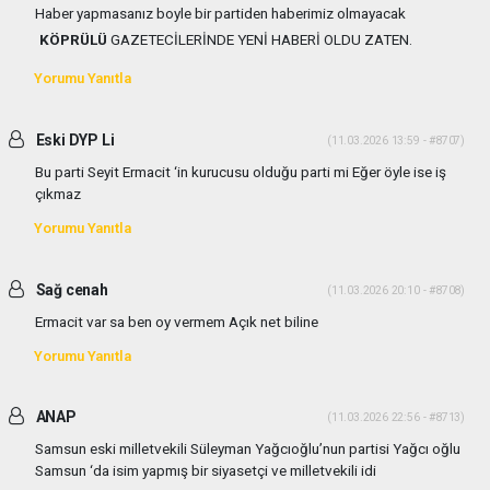
Haber yapmasanız boyle bir partiden haberimiz olmayacak
KÖPRÜLÜ
GAZETECİLERİNDE YENİ HABERİ OLDU ZATEN.
Yorumu Yanıtla
Eski DYP Li
(11.03.2026 13:59 - #8707)
Bu parti Seyit Ermacit ‘in kurucusu olduğu parti mi Eğer öyle ise iş
çıkmaz
Yorumu Yanıtla
Sağ cenah
(11.03.2026 20:10 - #8708)
Ermacit var sa ben oy vermem Açık net biline
Yorumu Yanıtla
ANAP
(11.03.2026 22:56 - #8713)
Samsun eski milletvekili Süleyman Yağcıoğlu’nun partisi Yağcı oğlu
Samsun ‘da isim yapmış bir siyasetçi ve milletvekili idi