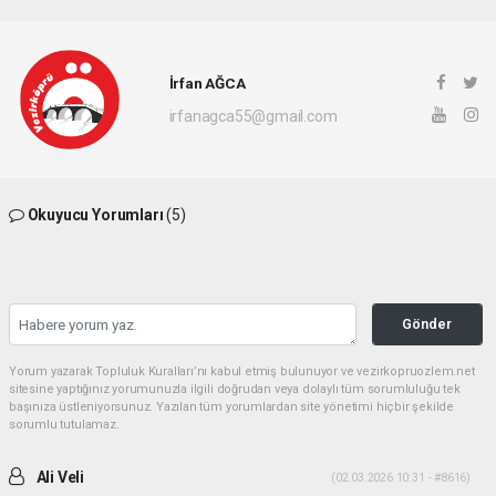
İrfan AĞCA
irfanagca55@gmail.com
Okuyucu Yorumları
(5)
Gönder
Yorum yazarak Topluluk Kuralları’nı kabul etmiş bulunuyor ve vezirkopruozlem.net
sitesine yaptığınız yorumunuzla ilgili doğrudan veya dolaylı tüm sorumluluğu tek
başınıza üstleniyorsunuz. Yazılan tüm yorumlardan site yönetimi hiçbir şekilde
sorumlu tutulamaz.
Ali Veli
(02.03.2026 10:31 - #8616)