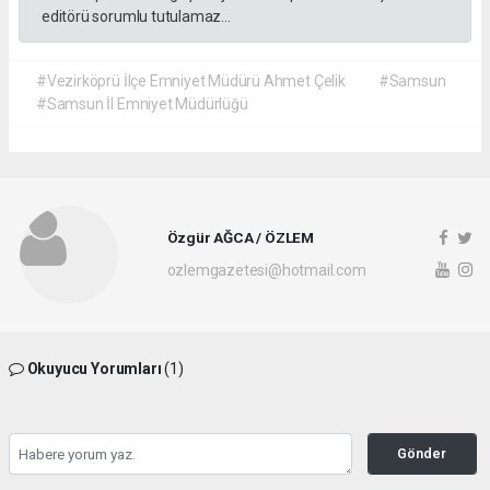
editörü sorumlu tutulamaz...
#Vezirköprü İlçe Emniyet Müdürü Ahmet Çelik
#Samsun
#Samsun İl Emniyet Müdürlüğü
Özgür AĞCA / ÖZLEM
ozlemgazetesi@hotmail.com
Okuyucu Yorumları
(1)
Gönder