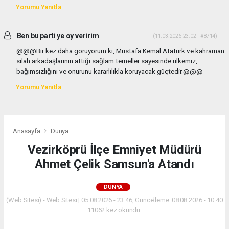
Yorumu Yanıtla
Ben bu parti ye oy veririm
(11.03.2026 23:02 - #8714)
@@@Bir kez daha görüyorum ki, Mustafa Kemal Atatürk ve kahraman
silah arkadaşlarının attığı sağlam temeller sayesinde ülkemiz,
bağımsızlığını ve onurunu kararlılıkla koruyacak güçtedir.@@@
Yorumu Yanıtla
Anasayfa
Dünya
Vezirköprü İlçe Emniyet Müdürü
Ahmet Çelik Samsun'a Atandı
DÜNYA
(Web Sitesi) - Web Sitesi | 05.08.2026 - 23:46, Güncelleme: 08.08.2026 - 10:40
11062 kez okundu.