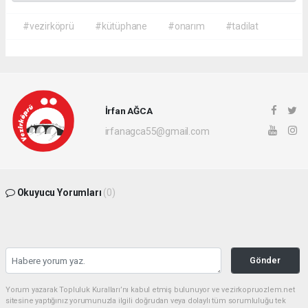
#vezirköprü
#kütüphane
#onarım
#tadilat
İrfan AĞCA
irfanagca55@gmail.com
Okuyucu Yorumları
(0)
Gönder
Yorum yazarak Topluluk Kuralları’nı kabul etmiş bulunuyor ve vezirkopruozlem.net
sitesine yaptığınız yorumunuzla ilgili doğrudan veya dolaylı tüm sorumluluğu tek