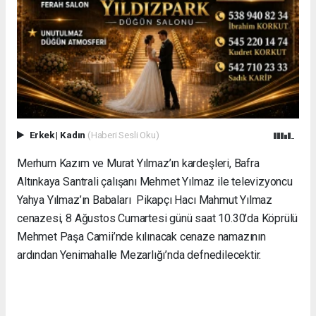
Erkek
|
Kadın
(Haberi Sesli Oku)
Merhum Kazım ve Murat Yılmaz’ın kardeşleri, Bafra
Altınkaya Santrali çalışanı Mehmet Yılmaz ile televizyoncu
Yahya Yılmaz’ın Babaları Pikapçı Hacı Mahmut Yılmaz
cenazesi, 8 Ağustos Cumartesi günü saat 10.30’da Köprülü
Mehmet Paşa Camii’nde kılınacak cenaze namazının
ardından Yenimahalle Mezarlığı’nda defnedilecektir.