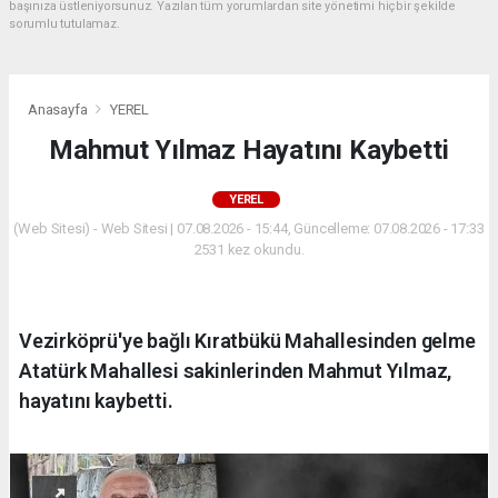
başınıza üstleniyorsunuz. Yazılan tüm yorumlardan site yönetimi hiçbir şekilde
sorumlu tutulamaz.
Anasayfa
YEREL
Mahmut Yılmaz Hayatını Kaybetti
YEREL
(Web Sitesi) - Web Sitesi | 07.08.2026 - 15:44, Güncelleme: 07.08.2026 - 17:33
2531 kez okundu.
Vezirköprü'ye bağlı Kıratbükü Mahallesinden gelme
Atatürk Mahallesi sakinlerinden Mahmut Yılmaz,
hayatını kaybetti.