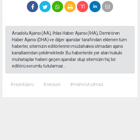
Anadolu Ajansı (AA), İhlas Haber Ajansı (İHA), Demirören
Haber Ajansı (DHA) ve diğer ajanslar tarafından eklenen tüm
haberler, sitemizin editörlerinin müdahalesi olmadan ajans
kanallarından çekilmektedir. Bu haberlerde yer alan hukuki
muhataplar haberi geçen ajanslar olup sitemizin hiç bir
editörü sorumlu tutulamaz...
#vezirköprü
#cenaze
#mahmut yılmaz
İrfan AĞCA
irfanagca55@gmail.com