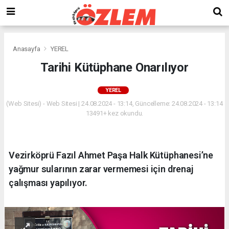
Anasayfa
YEREL
Tarihi Kütüphane Onarılıyor
YEREL
(Web Sitesi) - Web Sitesi | 24.08.2024 - 13:14, Güncelleme: 24.08.2024 - 13:14
13491+ kez okundu.
Vezirköprü Fazıl Ahmet Paşa Halk Kütüphanesi’ne
yağmur sularının zarar vermemesi için drenaj
çalışması yapılıyor.