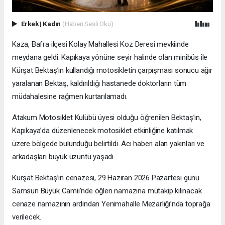
Erkek
|
Kadın
(Haberi Sesli Oku)
Kaza, Bafra ilçesi Kolay Mahallesi Koz Deresi mevkiinde
meydana geldi. Kapıkaya yönüne seyir halinde olan minibüs ile
Kürşat Bektaş’ın kullandığı motosikletin çarpışması sonucu ağır
yaralanan Bektaş, kaldırıldığı hastanede doktorların tüm
müdahalesine rağmen kurtarılamadı.
Atakum Motosiklet Kulübü üyesi olduğu öğrenilen Bektaş’ın,
Kapıkaya’da düzenlenecek motosiklet etkinliğine katılmak
üzere bölgede bulunduğu belirtildi. Acı haberi alan yakınları ve
arkadaşları büyük üzüntü yaşadı.
Kürşat Bektaş’ın cenazesi, 29 Haziran 2026 Pazartesi günü
Samsun Büyük Camii’nde öğlen namazına mütakip kılınacak
cenaze namazının ardından Yenimahalle Mezarlığı’nda toprağa
verilecek.