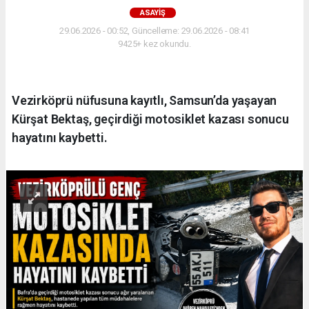
ASAYIŞ
29.06.2026 - 00:52, Güncelleme: 29.06.2026 - 08:41
9425+ kez okundu.
Vezirköprü nüfusuna kayıtlı, Samsun’da yaşayan
Kürşat Bektaş, geçirdiği motosiklet kazası sonucu
hayatını kaybetti.