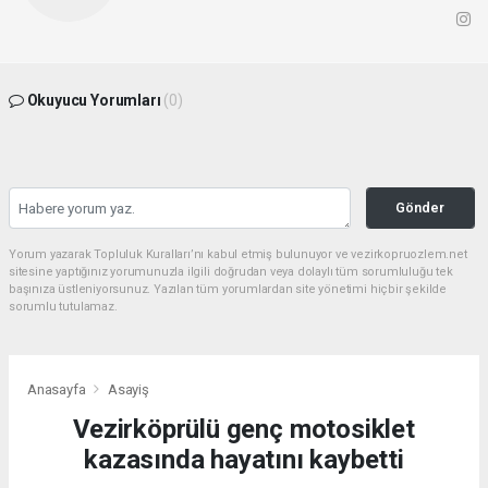
Okuyucu Yorumları
(0)
Gönder
Yorum yazarak Topluluk Kuralları’nı kabul etmiş bulunuyor ve vezirkopruozlem.net
sitesine yaptığınız yorumunuzla ilgili doğrudan veya dolaylı tüm sorumluluğu tek
başınıza üstleniyorsunuz. Yazılan tüm yorumlardan site yönetimi hiçbir şekilde
sorumlu tutulamaz.
Anasayfa
Asayiş
Vezirköprülü genç motosiklet
kazasında hayatını kaybetti