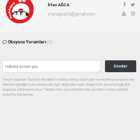
İrfan AĞCA
irfanagca55@gmail.com
Okuyucu Yorumları
(0)
Gönder
Yorum yazarak Topluluk Kuralları’nı kabul etmiş bulunuyor ve vezirkopruozlem.net
sitesine yaptığınız yorumunuzla ilgili doğrudan veya dolaylı tüm sorumluluğu tek
başınıza üstleniyorsunuz. Yazılan tüm yorumlardan site yönetimi hiçbir şekilde
sorumlu tutulamaz.
Anasayfa
Spor
Sivas’ta Şampiyon Yine Vezirköprü!