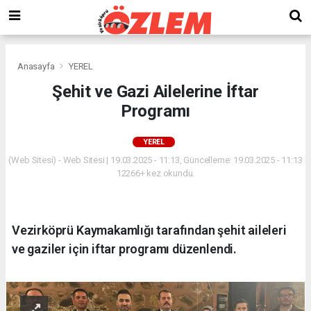
Anasayfa
YEREL
Şehit ve Gazi Ailelerine İftar
Programı
YEREL
(Web Sitesi) - Web Sitesi | 19.03.2025 - 11:13, Güncelleme: 19.03.2025 - 11:13
12266+ kez okundu.
Vezirköprü Kaymakamlığı tarafından şehit aileleri
ve gaziler için iftar programı düzenlendi.