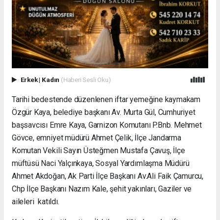
Erkek
|
Kadın
(Haberi Sesli Oku)
Tarihi bedestende düzenlenen iftar yemeğine kaymakam
Özgür Kaya, belediye başkanı Av. Murta Gül, Cumhuriyet
başsavcısı Emre Kaya, Garnizon Komutanı P.Bnb. Mehmet
Gövce, emniyet müdürü Ahmet Çelik, İlçe Jandarma
Komutan Vekili Sayın Üsteğmen Mustafa Çavuş, İlçe
müftüsü Naci Yalçınkaya, Sosyal Yardımlaşma Müdürü
Ahmet Akdoğan, Ak Parti İlçe Başkanı Av.Ali Faik Çamurcu,
Chp İlçe Başkanı Nazım Kale, şehit yakınları, Gaziler ve
aileleri katıldı.