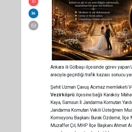
Ankara ili Gölbaşı ilçesinde görev yapa
aracıyla geçirdiği trafik kazası sonucu yaş
Şehit Uzman Çavuş Acımaz memleketi Vez
Vezirköprü
ilçesine bağlı Karaköy Maha
Kaya, Samsun İl Jandarma Komutan Yardım
Jandarma Komutan Vekili Üsteğmen Musta
Komisyonu Başkanı Burak Özdemir, İlçe M
Muzaffer Çil, MHP İlçe Başkanı Ahmet As