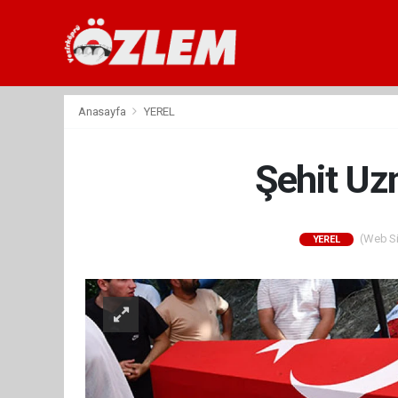
Anasayfa
YEREL
Şehit Uz
(Web Sit
YEREL