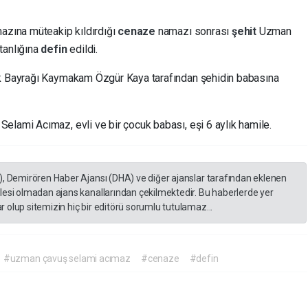
mazına müteakip kıldırdığı
cenaze
namazı sonrası
şehit
Uzman
tanlığına
defin
edildi.
rk Bayrağı Kaymakam Özgür Kaya tarafından şehidin babasına
elami Acımaz, evli ve bir çocuk babası, eşi 6 aylık hamile.
), Demirören Haber Ajansı (DHA) ve diğer ajanslar tarafından eklenen
lesi olmadan ajans kanallarından çekilmektedir. Bu haberlerde yer
 olup sitemizin hiç bir editörü sorumlu tutulamaz...
#uzman çavuş selami acımaz
#cenaze
#defin