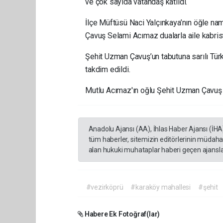
ve çok sayıda vatandaş katıldı.
İlçe Müftüsü Naci Yalçınkaya’nın öğle na
Çavuş Selami Acımaz dualarla aile kabris
Şehit Uzman Çavuş’un tabutuna sarılı Tü
takdim edildi.
Mutlu Acımaz'ın oğlu Şehit Uzman Çavuş S
Anadolu Ajansı (AA), İhlas Haber Ajansı (İHA
tüm haberler, sitemizin editörlerinin müdaha
alan hukuki muhataplar haberi geçen ajanslar
#vezirköprü
#karaköy mahallesi
#şehit
Habere Ek Fotoğraf(lar)