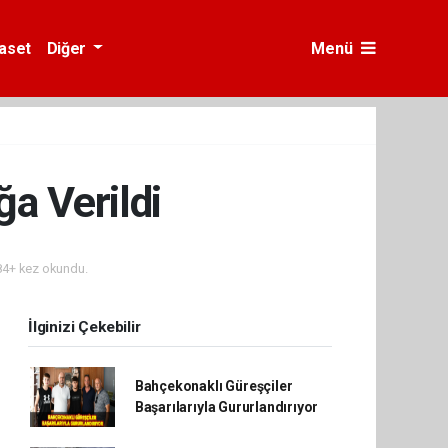
yaset
Diğer
Menü
a Verildi
4+ kez okundu.
İlginizi Çekebilir
Bahçekonaklı Güreşçiler
Başarılarıyla Gururlandırıyor