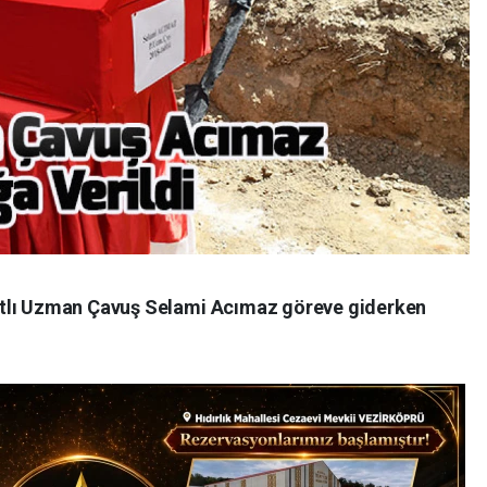
ıtlı Uzman Çavuş Selami Acımaz göreve giderken