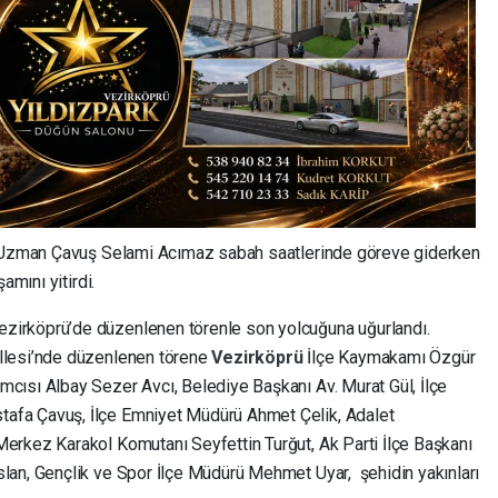
n Uzman Çavuş Selami Acımaz sabah saatlerinde göreve giderken
amını yitirdi.
irköprü’de düzenlenen törenle son yolcuğuna uğurlandı.
llesi’nde düzenlenen törene
Vezirköprü
İlçe Kaymakamı Özgür
cısı Albay Sezer Avcı, Belediye Başkanı Av. Murat Gül, İlçe
fa Çavuş, İlçe Emniyet Müdürü Ahmet Çelik, Adalet
erkez Karakol Komutanı Seyfettin Turğut, Ak Parti İlçe Başkanı
lan, Gençlik ve Spor İlçe Müdürü Mehmet Uyar, şehidin yakınları