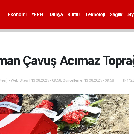
Ekonomi
YEREL
Dünya
Kültür
Teknoloji
Sağlık
Si
man Çavuş Acımaz Toprağ
esi) - Web Sitesi | 13.08.2025 - 09:58, Güncelleme: 13.08.2025 - 09:58
1128