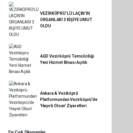
VEZİRKÖPRÜ’LÜ LAÇİN’İN
ORGANLARI 3 KİŞİYE UMUT
OLDU
AGD Vezirköprü Temsilciliği
Yeni Hizmet Binası Açıldı
Ankara & Veziköprü
Platformundan Vezirköprü'de
'Hayırlı Olsun' Ziyaretleri
En Çok Okunanlar