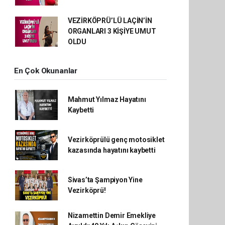
VEZİRKÖPRÜ’LÜ LAÇİN’İN
ORGANLARI 3 KİŞİYE UMUT
OLDU
En Çok Okunanlar
Mahmut Yılmaz Hayatını
Kaybetti
Vezirköprülü genç motosiklet
kazasında hayatını kaybetti
Sivas’ta Şampiyon Yine
Vezirköprü!
Nizamettin Demir Emekliye