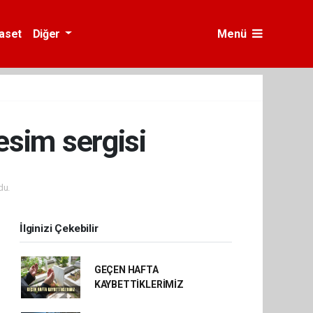
yaset
Diğer
Menü
esim sergisi
du.
İlginizi Çekebilir
GEÇEN HAFTA
KAYBETTİKLERİMİZ