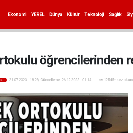
Ekonomi
YEREL
Dünya
Kültür
Teknoloji
Sağlık
Si
rtokulu öğrencilerinden r
21.07.2023 - 18:28, Güncelleme: 26.12.2023 - 01:14
12545+ kez okun
EL