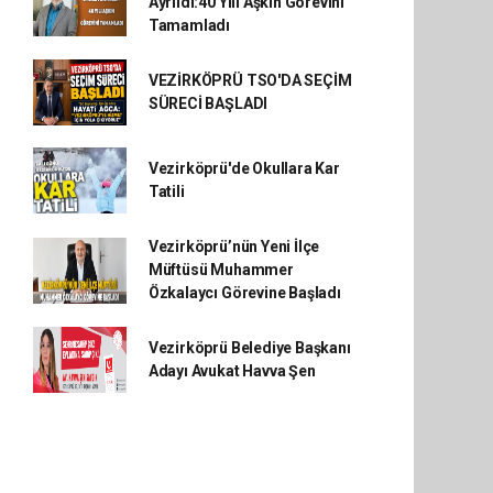
Ayrıldı:40 Yılı Aşkın Görevini
Tamamladı
VEZİRKÖPRÜ TSO'DA SEÇİM
SÜRECİ BAŞLADI
Vezirköprü'de Okullara Kar
Tatili
Vezirköprü’nün Yeni İlçe
Müftüsü Muhammer
Özkalaycı Görevine Başladı
Vezirköprü Belediye Başkanı
Adayı Avukat Havva Şen