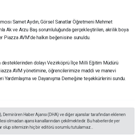
ımcısı Samet Aydın, Görsel Sanatlar Öğretmeni Mehmet
mla Ak ve Arzu Baş sorumluluğunda gerçekle
ştirilen, akrilik boya
er Piazza AVM’de halkın beğenisine sunuldu.
desteklerinden dolayı Vezirköprü İlçe Milli Eğitim Müdürü
n Piazza AVM yönetimine, öğrencilerimize maddi ve manevi
eri Yardımlaşma ve Dayanışma Derneğine teşekkürlerini sundu.
), Demirören Haber Ajansı (DHA) ve diğer ajanslar tarafından eklenen
lesi olmadan ajans kanallarından çekilmektedir. Bu haberlerde yer
 olup sitemizin hiç bir editörü sorumlu tutulamaz...