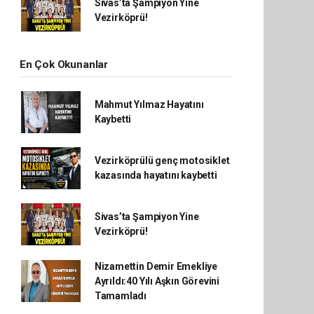
Sivas’ta Şampiyon Yine
Vezirköprü!
En Çok Okunanlar
Mahmut Yılmaz Hayatını
Kaybetti
Vezirköprülü genç motosiklet
kazasında hayatını kaybetti
Sivas’ta Şampiyon Yine
Vezirköprü!
Nizamettin Demir Emekliye
Ayrıldı:40 Yılı Aşkın Görevini
Tamamladı