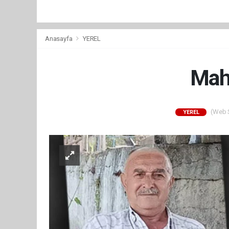
Anasayfa
YEREL
Mah
(Web Si
YEREL