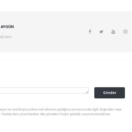
fe AYGÜN
ud.com
Gönder
uyor ve vezirkopruozlem.net sitesine yaptığınız yorumunuzla ilgili doğrudan veya
. Yazılan tüm yorumlardan site yönetimi hiçbir şekilde sorumlu tutulamaz.