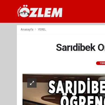
Anasayfa
YEREL
Sarıdibek O
YER