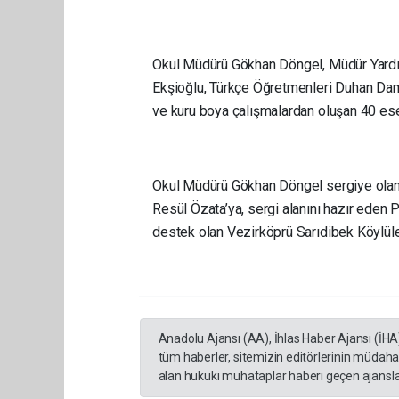
Okul Müdürü Gökhan Döngel, Müdür Yard
Ekşioğlu, Türkçe Öğretmenleri Duhan Da
ve kuru boya çalışmalardan oluşan 40 es
Okul Müdürü Gökhan Döngel sergiye olan 
Resül Özata’ya, sergi alanını hazır ede
destek olan Vezirköprü Sarıdibek Köylül
Anadolu Ajansı (AA), İhlas Haber Ajansı (İHA
tüm haberler, sitemizin editörlerinin müdaha
alan hukuki muhataplar haberi geçen ajanslar