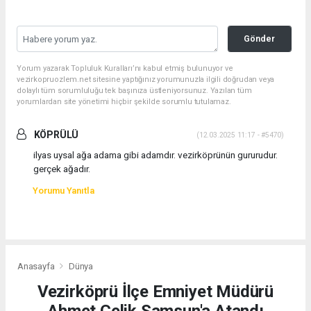
Gönder
Yorum yazarak Topluluk Kuralları’nı kabul etmiş bulunuyor ve
vezirkopruozlem.net sitesine yaptığınız yorumunuzla ilgili doğrudan veya
dolaylı tüm sorumluluğu tek başınıza üstleniyorsunuz. Yazılan tüm
yorumlardan site yönetimi hiçbir şekilde sorumlu tutulamaz.
KÖPRÜLÜ
(12.03.2025 11:17 - #5470)
ilyas uysal ağa adama gibi adamdır. vezirköprünün gururudur.
gerçek ağadır.
Yorumu Yanıtla
Anasayfa
Dünya
Vezirköprü İlçe Emniyet Müdürü