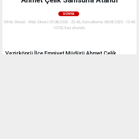
Ahmet Çelik Samsun'a Atandı
DÜNYA
(Web Sitesi) - Web Sitesi | 05.08.2026 - 23:46, Güncelleme: 08.08.2026 - 10:40
10762 kez okundu.
Vezirköprü İlçe Emniyet Müdürü Ahmet Çelik,
yayımlanan atama kararıyla Samsun İl Emniyet
Müdürlüğü'ne Şube Müdürü olarak atandı.