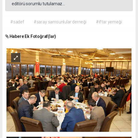
editörü sorumlu tutulamaz...
#sadef
#saray samsunlular derneği
#iftar yemeği
Habere Ek Fotoğraf(lar)