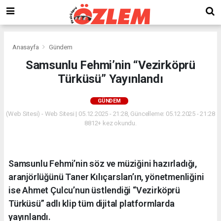
Anasayfa
Gündem
Samsunlu Fehmi’nin “Vezirköprü
Türküsü” Yayınlandı
GÜNDEM
(Web Sitesi) - Web Sitesi | 05.12.2025 - 21:28, Güncelleme: 05.12.2025 - 21:28
8812+ kez okundu.
Samsunlu Fehmi’nin söz ve müziğini hazırladığı,
aranjörlüğünü Taner Kılıçarslan’ın, yönetmenliğini
ise Ahmet Çulcu’nun üstlendiği “Vezirköprü
Türküsü” adlı klip tüm dijital platformlarda
yayınlandı.