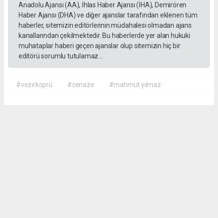
Anadolu Ajansı (AA), İhlas Haber Ajansı (İHA), Demirören
Haber Ajansı (DHA) ve diğer ajanslar tarafından eklenen tüm
haberler, sitemizin editörlerinin müdahalesi olmadan ajans
kanallarından çekilmektedir. Bu haberlerde yer alan hukuki
muhataplar haberi geçen ajanslar olup sitemizin hiç bir
editörü sorumlu tutulamaz...
#vezirköprü
#cenaze
#mahmut yılmaz
İrfan AĞCA
irfanagca55@gmail.com
Okuyucu Yorumları
(0)