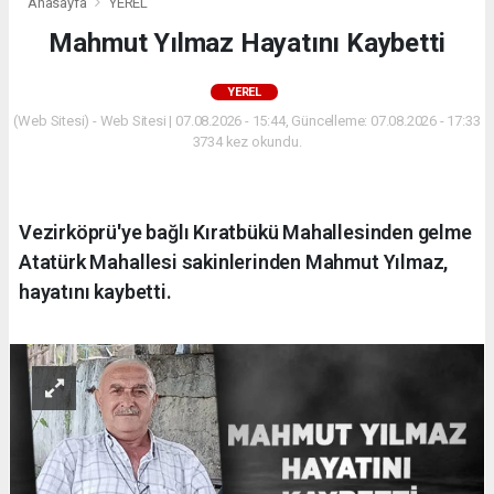
Anasayfa
YEREL
Mahmut Yılmaz Hayatını Kaybetti
YEREL
(Web Sitesi) - Web Sitesi | 07.08.2026 - 15:44, Güncelleme: 07.08.2026 - 17:33
3734 kez okundu.
Vezirköprü'ye bağlı Kıratbükü Mahallesinden gelme
Atatürk Mahallesi sakinlerinden Mahmut Yılmaz,
hayatını kaybetti.