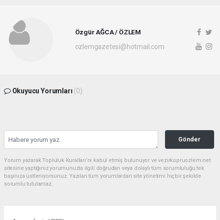
Özgür AĞCA / ÖZLEM
ozlemgazetesi@hotmail.com
Okuyucu Yorumları
(0)
Gönder
Yorum yazarak Topluluk Kuralları’nı kabul etmiş bulunuyor ve vezirkopruozlem.net
sitesine yaptığınız yorumunuzla ilgili doğrudan veya dolaylı tüm sorumluluğu tek
başınıza üstleniyorsunuz. Yazılan tüm yorumlardan site yönetimi hiçbir şekilde
sorumlu tutulamaz.