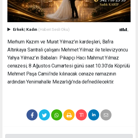
Erkek
|
Kadın
(Haberi Sesli Oku)
Merhum Kazım ve Murat Yılmaz’ın kardeşleri, Bafra
Altınkaya Santrali çalışanı Mehmet Yılmaz ile televizyoncu
Yahya Yılmaz’ın Babaları Pikapçı Hacı Mahmut Yılmaz
cenazesi, 8 Ağustos Cumartesi günü saat 10.30’da Köprülü
Mehmet Paşa Camii’nde kılınacak cenaze namazının
ardından Yenimahalle Mezarlığı’nda defnedilecektir.