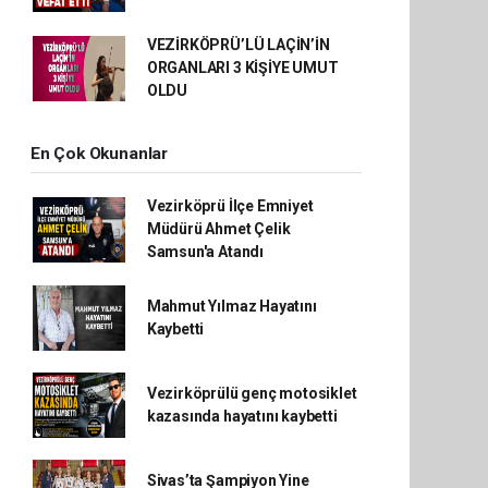
VEZİRKÖPRÜ’LÜ LAÇİN’İN
ORGANLARI 3 KİŞİYE UMUT
OLDU
En Çok Okunanlar
Vezirköprü İlçe Emniyet
Müdürü Ahmet Çelik
Samsun'a Atandı
Mahmut Yılmaz Hayatını
Kaybetti
Vezirköprülü genç motosiklet
kazasında hayatını kaybetti
Sivas’ta Şampiyon Yine