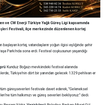
nen ve CW Enerji Türkiye Yağlı Güreş Ligi kapsamında
şleri
Festivali, ilçe merkezinde düzenlenen kortej
 başlayan kortej, vatandaşların yoğun ilgisi eşliğinde şehir
a Parkı'nda sona erdi. Festival coşkusunun yaşandığı
öprü
Kunduz Boğazı mevkiindeki festival alanında
lerde, Türkiye'nin dört bir yanından gelecek 1.329 pehlivan er
 tüm güreşseverleri festivale davet ederek, "Geleneksel
eri'ne tüm halkımızı ve güreş severleri bekliyoruz." dedi.
ı Bayram Yıldız,
Vezirköprü
Belediye Başkanı Murat Gül,