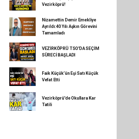
Vezirköprü!
Nizamettin Demir Emekliye
Ayrıldı:40 Yılı Aşkın Görevini
Tamamladı
VEZİRKÖPRÜ TSO'DA SEÇİM
SÜRECİ BAŞLADI
Faik Küçük’ün Eşi Satı Küçük
Vefat Etti
Vezirköprü'de Okullara Kar
Tatili