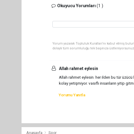
Okuyucu Yorumları
(1 )
Yorum yazarak Topluluk Kuralları’nı kabul etmiş bulun
dolaylı tüm sorumluluğu tek başınıza üstleniyorsunuz
Allah rahmet eylesin
Allah rahmet eylesin. her ilden bu tür üzücü
kolay yetişmiyor. vasıflı insanların yitip git
Yorumu Yanıtla
Anasayfa
Spor