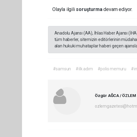
Olayla ilgili
soruşturma
devam ediyor.
Anadolu Ajansı (AA), İhlas Haber Ajansı (İHA
tüm haberler, sitemizin editörlerinin müdaha
alan hukuki muhataplar haberi geçen ajanslar
#samsun
#ilk adım
#polis memuru
#in
Özgür AĞCA / ÖZLEM
ozlemgazetesi@hotm