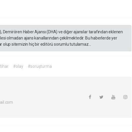
), Demirören Haber Ajansı (DHA) ve diğer ajanslar tarafından eklenen
lesi olmadan ajans kanallarından çekilmektedir. Bu haberlerde yer
 olup sitemizin hiç bir editörü sorumlu tutulamaz...
tihar
#olay
#soruşturma
ail.com