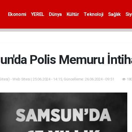
Ekonomi
YEREL
Dünya
Kültür
Teknoloji
Sağlık
Si
n'da Polis Memuru İntiha
tesi) - Web Sitesi | 25.06.2024 - 14:15, Güncelleme: 26.06.2024 - 09:51
180