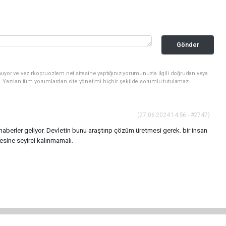
Gönder
uyor ve vezirkopruozlem.net sitesine yaptığınız yorumunuzla ilgili doğrudan veya
. Yazılan tüm yorumlardan site yönetimi hiçbir şekilde sorumlu tutulamaz.
(27.06.2024 14:56 - #2747)
 haberler geliyor. Devletin bunu araştırıp çözüm üretmesi gerek. bir insan
mesine seyirci kalınmamalı.