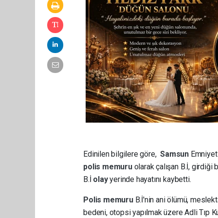
Edinilen bilgilere göre,
Samsun
Emniyet
polis memuru
olarak çalışan B.İ, girdiğ
B.İ
olay
yerinde hayatını kaybetti.
Polis memuru
B.İ'nin ani ölümü, meslekt
bedeni, otopsi yapılmak üzere Adli Tıp 