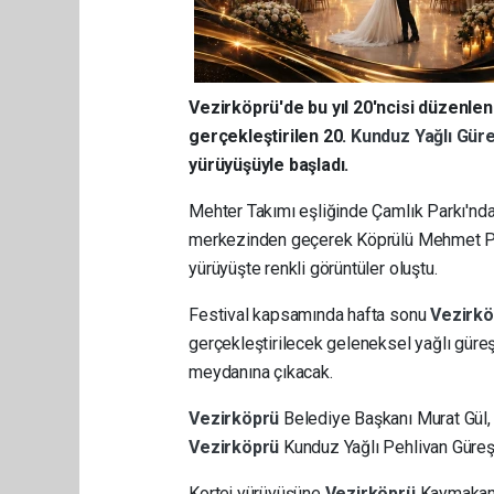
Vezirköprü'de bu yıl 20'ncisi düzenle
gerçekleştirilen 20.
Kunduz Yağlı Güre
yürüyüşüyle başladı.
Mehter Takımı eşliğinde Çamlık Parkı'ndan
merkezinden geçerek Köprülü Mehmet Paş
yürüyüşte renkli görüntüler oluştu.
Festival kapsamında hafta sonu
Vezirk
gerçekleştirilecek geleneksel yağlı güreş
meydanına çıkacak.
Vezirköprü
Belediye Başkanı Murat Gül,
Vezirköprü
Kunduz Yağlı Pehlivan Güreşl
Kortej yürüyüşüne
Vezirköprü
Kaymakam