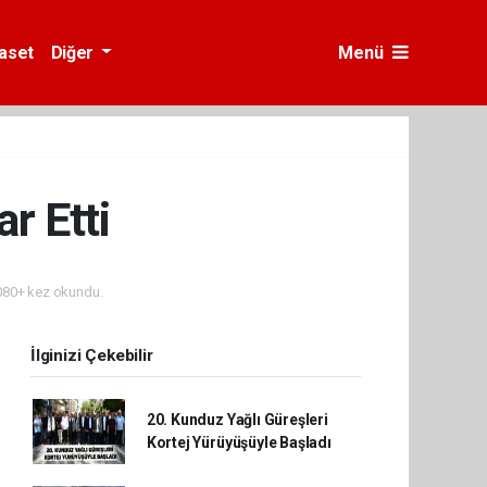
yaset
Diğer
Menü
r Etti
80+ kez okundu.
İlginizi Çekebilir
20. Kunduz Yağlı Güreşleri
Kortej Yürüyüşüyle Başladı