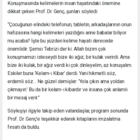
Konuşmasında kelimelerin insan hayatındaki önemine
dikkat çeken Prof. Dr. Genç, şunları söyledi:
“Çocuğunun elindeki telefonun, tabletin, arkadaşlarının onun
hafızasına hangi kelimeleri yazdığını anne babalar biliyor
mu acaba? İşte bu yüzden kelime hayati derecede
önemlidir. Şemsi Tebrizi der ki: Allah bizim çok
konuşmamızı isteseydi bize iki ağız, bir kulak verirdi. Ama
bize iki kulak, bir ağız verdi ki çok dinleyelim, az konuşalım.
Eskiler buna ‘Kelam-ı Kibar’ derdi. Yani hikmetli söz,
erdemli söz… Ne güzel demişler: ‘Yola çıkın ama yoldan
çıkmayın.’ Bu da bir kelam-ı kibardır ve insana çok anlamlı
bir mesaj verir.”
Söyleşiyi ilgiyle takip eden vatandaşlar, program sonunda
Prof. Dr. Genç’e teşekkür ederek kitaplarını imzalatma
fırsatı da buldu.