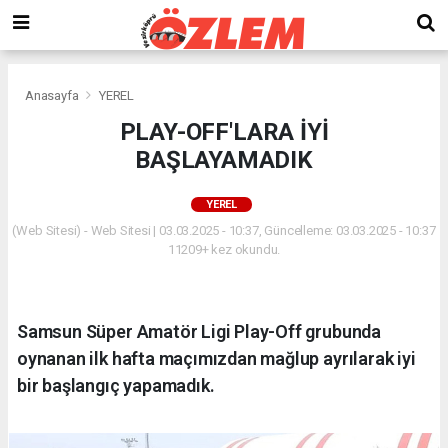
Anasayfa
YEREL
PLAY-OFF'LARA İYİ
BAŞLAYAMADIK
YEREL
(Web Sitesi) - Web Sitesi | 03.03.2025 - 10:37, Güncelleme: 03.03.2025 - 10:37
11209+ kez okundu.
Samsun Süper Amatör Ligi Play-Off grubunda
oynanan ilk hafta maçımızdan mağlup ayrılarak iyi
bir başlangıç yapamadık.