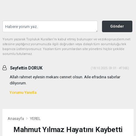
Gönder
Yorum yazarak Topluluk Kuralları’nı kabul etmiş bulunuyor ve vezirkopruozlem.net
sitesine yaptığınız yorumunuzla ilgili doğrudan veya dolaylı tüm sorumluluğu tek
başınıza üstleniyorsunuz. Yazılan tüm yorumlardan site yönetimi hiçbir şekilde
sorumlu tutulamaz.
Seyfettin DORUK
(18.10.2025 09:01 - #7365)
Allah rahmet eylesin mekanı cennet olsun. Aile efradına sabırlar
diliyorum.
Yorumu Yanıtla
Anasayfa
YEREL
Mahmut Yılmaz Hayatını Kaybetti