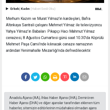
Erkek
|
Kadın
(Haberi Sesli Oku)
Merhum Kazım ve Murat Yılmaz’ın kardeşleri, Bafra
Altınkaya Santrali çalışanı Mehmet Yılmaz ile televizyoncu
Yahya Yılmaz’ın Babaları Pikapçı Hacı Mahmut Yılmaz
cenazesi, 8 Ağustos Cumartesi günü saat 10.30’da Köprülü
Mehmet Paşa Camii’nde kılınacak cenaze namazının
ardından Yenimahalle Mezarlığı’nda defnedilecektir.
Anadolu Ajansı (AA), İhlas Haber Ajansı (İHA), Demirören
Haber Ajansı (DHA) ve diğer ajanslar tarafından eklenen tüm
haberler, sitemizin editörlerinin müdahalesi olmadan ajans