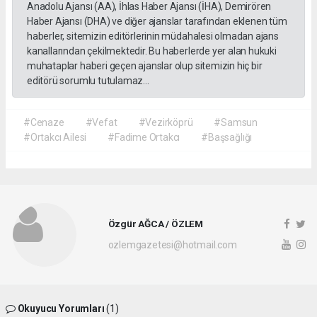
Anadolu Ajansı (AA), İhlas Haber Ajansı (İHA), Demirören
Haber Ajansı (DHA) ve diğer ajanslar tarafından eklenen tüm
haberler, sitemizin editörlerinin müdahalesi olmadan ajans
kanallarından çekilmektedir. Bu haberlerde yer alan hukuki
muhataplar haberi geçen ajanslar olup sitemizin hiç bir
editörü sorumlu tutulamaz...
#Cenaze
#Vefat
#Vezirköprü
#Samsun
#Ortakcı Ailesi
#Fadime Ortakcı
#Başsağlığı
Özgür AĞCA / ÖZLEM
ozlemgazetesi@hotmail.com
Okuyucu Yorumları
(1)