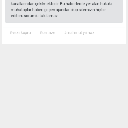
kanallarından çekilmektedir. Bu haberlerde yer alan hukuki
muhataplar haberi geçen ajanslar olup sitemizin hiç bir
editörü sorumlu tutulamaz...
#vezirköprü
#cenaze
#mahmut yılmaz
İrfan AĞCA
irfanagca55@gmail.com
Okuyucu Yorumları
(0)
Gönder