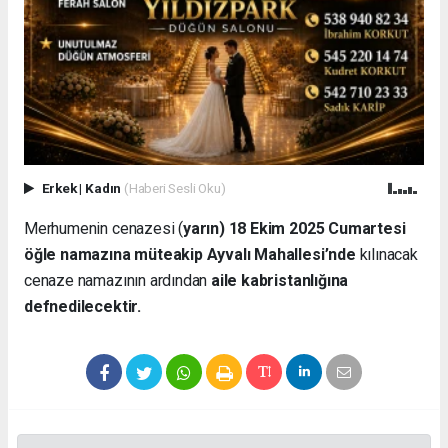
Erkek
|
Kadın
(Haberi Sesli Oku)
Merhumenin cenazesi (
yarın) 18 Ekim 2025 Cumartesi
öğle namazına müteakip Ayvalı Mahallesi’nde
kılınacak
cenaze namazının ardından
aile kabristanlığına
defnedilecektir.