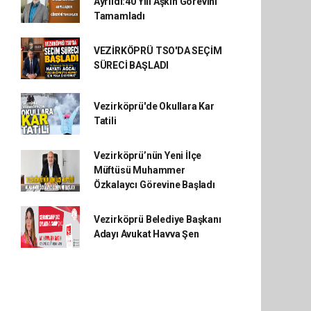
Ayrıldı:40 Yılı Aşkın Görevini
Tamamladı
VEZİRKÖPRÜ TSO'DA SEÇİM
SÜRECİ BAŞLADI
Vezirköprü'de Okullara Kar
Tatili
Vezirköprü’nün Yeni İlçe
Müftüsü Muhammer
Özkalaycı Görevine Başladı
Vezirköprü Belediye Başkanı
Adayı Avukat Havva Şen