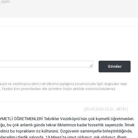
l.com
Gönder
uyor ve vezirkopruozlem.net sitesine yaptığınız yorumunuzla ilgili doğrudan veya
. Yazılan tüm yorumlardan site yönetimi hiçbir şekilde sorumlu tutulamaz.
(20.05.2026 15:21 - #9181)
ETLİ ÖĞRETMENLERİ Tebrikler Vezirköprü’nün çok kıymetli öğretmenleri.
uğu, bu çok anlamlı günde tekrar iliklerimize kadar hissettik sayenizde. İlmek
ediniz bu toprakların öz kültürünü. Özgüvenin samimiyetle birleştirildiğinde,
leceğini izledik salonda. 19 Mayıs’ta umut oldunuz, ışık oldunuz, ilham