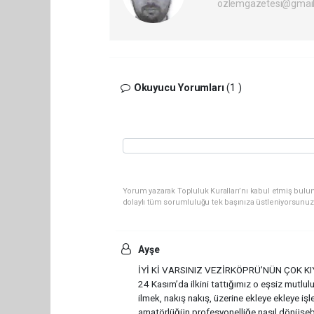
ozlemgazetesi@gmai
Okuyucu Yorumları
(1 )
Yorum yazarak Topluluk Kuralları’nı kabul etmiş bulun
dolaylı tüm sorumluluğu tek başınıza üstleniyorsunuz
Ayşe
İYİ Kİ VARSINIZ VEZİRKÖPRÜ’NÜN ÇOK KIYM
24 Kasım’da ilkini tattığımız o eşsiz mutlul
ilmek, nakış nakış, üzerine ekleye ekleye işl
amatörlüğün profesyonelliğe nasıl dönüşebi