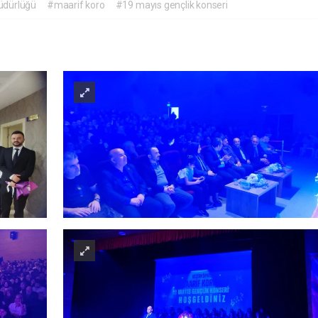
müdürlüğü
#maarif koro
#19 mayıs gençlik konseri