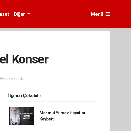
yaset
Diğer
Menü
el Konser
9+ kez okundu.
İlginizi Çekebilir
Mahmut Yılmaz Hayatını
Kaybetti