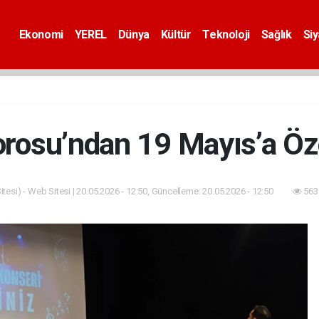
Ekonomi
YEREL
Dünya
Kültür
Teknoloji
Sağlık
Si
orosu’ndan 19 Mayıs’a Öz
tesi) - Web Sitesi | 20.05.2026 - 12:50, Güncelleme: 20.05.2026 - 12:50
563