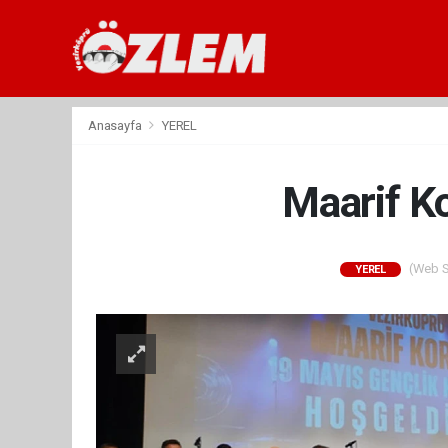
Anasayfa
YEREL
Maarif K
(Web Si
YEREL