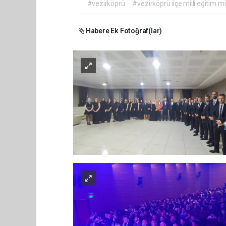
#vezirköprü
#vezirköprü ilçe milli eğitim 
Habere Ek Fotoğraf(lar)