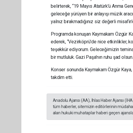
belirterek, “19 Mayıs Atatürk’ü Anma Gençl
geleceğe yürüyen bir anlayışı müzik aracıl
yalnız bırakmadığınız siz değerli misafirl
Programda konuşan Kaymakam Özgür Kaya i
ederek, “Vezirköprü’de nice etkinlikler,
teşekkür ediyorum. Geleceğimizin teminat
bir mutluluk. Gazi Paşa’nın ruhu şad olsun.”
Konser sonunda Kaymakam Özgür Kaya, pr
takdim etti.
Anadolu Ajansı (AA), İhlas Haber Ajansı (İHA
tüm haberler, sitemizin editörlerinin müdaha
alan hukuki muhataplar haberi geçen ajanslar