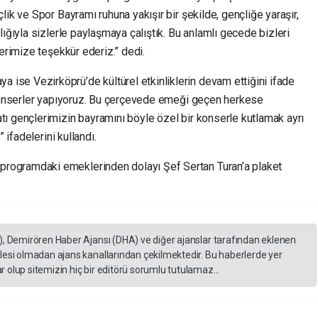
ik ve Spor Bayramı ruhuna yakışır bir şekilde, gençliğe yaraşır,
ığıyla sizlerle paylaşmaya çalıştık. Bu anlamlı gecede bizleri
erimize teşekkür ederiz.” dedi.
se Vezirköprü’de kültürel etkinliklerin devam ettiğini ifade
 konserler yapıyoruz. Bu çerçevede emeği geçen herkese
ı gençlerimizin bayramını böyle özel bir konserle kutlamak ayrı
 ifadelerini kullandı.
ogramdaki emeklerinden dolayı Şef Sertan Turan’a plaket
), Demirören Haber Ajansı (DHA) ve diğer ajanslar tarafından eklenen
lesi olmadan ajans kanallarından çekilmektedir. Bu haberlerde yer
 olup sitemizin hiç bir editörü sorumlu tutulamaz...