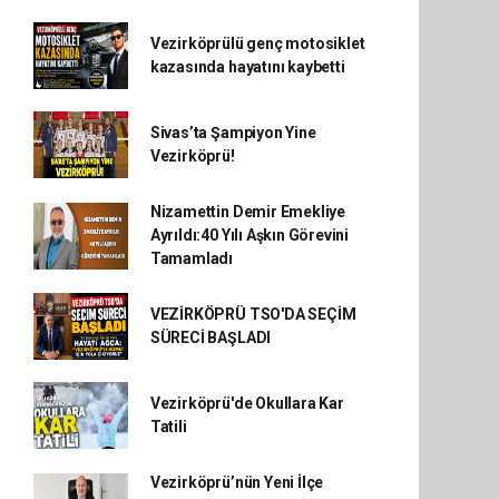
Vezirköprülü genç motosiklet
kazasında hayatını kaybetti
Sivas’ta Şampiyon Yine
Vezirköprü!
Nizamettin Demir Emekliye
Ayrıldı:40 Yılı Aşkın Görevini
Tamamladı
VEZİRKÖPRÜ TSO'DA SEÇİM
SÜRECİ BAŞLADI
Vezirköprü'de Okullara Kar
Tatili
Vezirköprü’nün Yeni İlçe