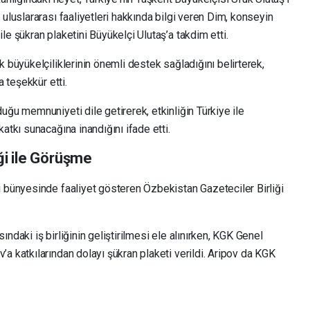
uluslararası faaliyetleri hakkında bilgi veren Dim, konseyin
e şükran plaketini Büyükelçi Ulutaş’a takdim etti.
 büyükelçiliklerinin önemli destek sağladığını belirterek,
a teşekkür etti.
uğu memnuniyeti dile getirerek, etkinliğin Türkiye ile
atkı sunacağına inandığını ifade etti.
ği ile Görüşme
ı bünyesinde faaliyet gösteren Özbekistan Gazeteciler Birliği
ndaki iş birliğinin geliştirilmesi ele alınırken, KGK Genel
a katkılarından dolayı şükran plaketi verildi. Aripov da KGK