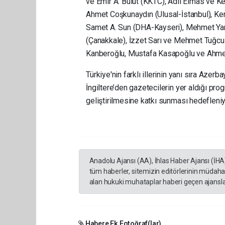
ve Emir A. Bulut (KKTC), Adil Elmas ve K
Ahmet Coşkunaydın (Ulusal-İstanbul), Kem
Samet A. Sun (DHA-Kayseri), Mehmet Yarma
(Çanakkale), İzzet Sarı ve Mehmet Tuğcu
Kanberoğlu, Mustafa Kasapoğlu ve Ahmet 
Türkiye'nin farklı illerinin yanı sıra Az
İngiltere’den gazetecilerin yer aldığı prog
geliştirilmesine katkı sunması hedefleniy
Anadolu Ajansı (AA), İhlas Haber Ajansı (İHA
tüm haberler, sitemizin editörlerinin müdaha
alan hukuki muhataplar haberi geçen ajanslar
Habere Ek Fotoğraf(lar)