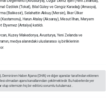
emal Değirmenci (Avusturya), Özgür Deniz İşeri (Yeni Zelanda),
al Özdilek (Tokat), Bilal Güley ve Cengiz Karadağ (Amasya),
 (Balıkesir), Selahattin Akkuş (Mersin), İlker Ülker
 (Kastamonu), Harun Atalay (Aksaray), Mesut İlhan, Meryem
Etyemez (Antalya) katıldı.
erbaycan, Kuzey Makedonya, Avusturya, Yeni Zelanda ve
ramın, medya alanındaki uluslararası iş birliklerinin
or.
), Demirören Haber Ajansı (DHA) ve diğer ajanslar tarafından eklenen
lesi olmadan ajans kanallarından çekilmektedir. Bu haberlerde yer
 olup sitemizin hiç bir editörü sorumlu tutulamaz...