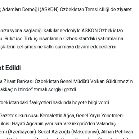
 Adamları Derneği (ASKON) Özbekistan Temsilciliği de ziyaret
nizasyona sağladığı katkılar nedeniyle ASKON Özbekistan
. Bulut ise Türk iş insanlarının Özbekistan’daki yatırımlarına
 ilişkilerin gelişmesine katkı sunmaya devam edeceklerini
t Edildi
a Ziraat Bankası Özbekistan Genel Müdürü Volkan Güldürmez’in
Nakkaş’ın İzinde” temalı sergiyi gezdi.
ekistan’daki faaliyetleri hakkında heyete bilgi verdi.
azetesi kurucusu Kemalettin Ağca, Genel Yayın Yönetmeni
isi Hayati Ağca’nın yanı sıra Vezirköprü’den Vatandaş
lami (Azerbaycan), Sedat Azizoğlu (Makedonya), Alihan Pehlivan