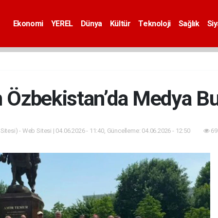
Ekonomi
YEREL
Dünya
Kültür
Teknoloji
Sağlık
Si
 Özbekistan’da Medya B
itesi) - Web Sitesi | 04.06.2026 - 11:40, Güncelleme: 04.06.2026 - 12:50
69