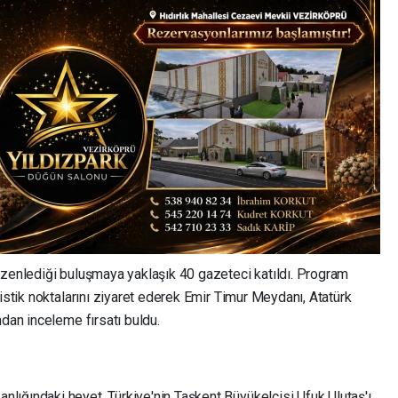
üzenlediği buluşmaya yaklaşık 40 gazeteci katıldı. Program
istik noktalarını ziyaret ederek Emir Timur Meydanı, Atatürk
ndan inceleme fırsatı buldu.
ığındaki heyet, Türkiye'nin Taşkent Büyükelçisi Ufuk Ulutaş'ı