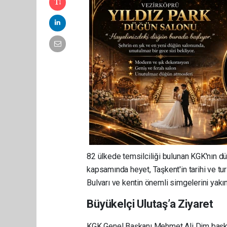
82 ülkede temsilciliği bulunan KGK'nın d
kapsamında heyet, Taşkent'in tarihi ve tur
Bulvarı ve kentin önemli simgelerini yakı
Büyükelçi Ulutaş’a Ziyaret
KGK Genel Başkanı Mehmet Ali Dim başkanl