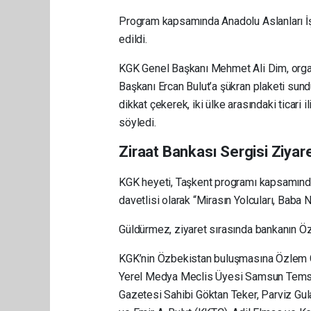
Program kapsamında Anadolu Aslanları İş
edildi.
KGK Genel Başkanı Mehmet Ali Dim, orga
Başkanı Ercan Bulut’a şükran plaketi sundu
dikkat çekerek, iki ülke arasındaki ticari
söyledi.
Ziraat Bankası Sergisi Ziyare
KGK heyeti, Taşkent programı kapsamınd
davetlisi olarak “Mirasın Yolcuları, Baba 
Güldürmez, ziyaret sırasında bankanın Özb
KGK’nin Özbekistan buluşmasına Özlem G
Yerel Medya Meclis Üyesi Samsun Temsilc
Gazetesi Sahibi Göktan Teker, Parviz Gu