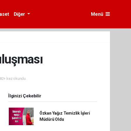
yaset
Diğer
Menü
uluşması
82+ kez okundu.
İlginizi Çekebilir
Özkan Yağız Temizlik İşleri
Müdürü Oldu