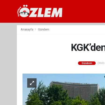
Anasayfa
Gündem
KGK’den
(Web S
Gündem