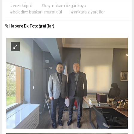
#vezirköprü
#kaymakam özgür kaya
#belediye başkanı murat gül
#ankara ziyaretleri
Habere Ek Fotoğraf(lar)