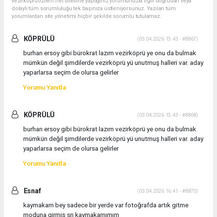
vezirkopruozlem.net sitesine yaptığınız yorumunuzla ilgili doğrudan veya
dolaylı tüm sorumluluğu tek başınıza üstleniyorsunuz. Yazılan tüm
yorumlardan site yönetimi hiçbir şekilde sorumlu tutulamaz.
KÖPRÜLÜ
(03.04.2026 15:43 - #8867)
burhan ersoy gibi bürokrat lazım vezirköprü ye onu da bulmak
mümkün değil şimdilerde vezirköprü yü unutmuş halleri var. aday
yaparlarsa seçim de olursa gelirler
Yorumu Yanıtla
KÖPRÜLÜ
(03.04.2026 15:43 - #8868)
burhan ersoy gibi bürokrat lazım vezirköprü ye onu da bulmak
mümkün değil şimdilerde vezirköprü yü unutmuş halleri var. aday
yaparlarsa seçim de olursa gelirler
Yorumu Yanıtla
Esnaf
(03.04.2026 16:41 - #8870)
kaymakam bey sadece bir yerde var fotoğrafda artık gitme
moduna girmiş sn kaymakamımım