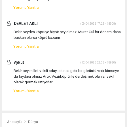
Yorumu Yanıtla
DEVLET AKLI
(09.04.2026 17:25 - #8908)
Bekir beyden köprüye hiçbir şey olmaz. Murat Gül bir dönem daha
başkan olursa köprü kazanır.
Yorumu Yanıtla
Aykut
(12.04.2026 22:38 - #8920)
Bekir bey millet vekili adayı olunca gelir bir görüntü verir kimseye
da faydası olmaz Artık Vezirköprü ile dertleşmek olanlar vekil
olarak görmek istiyorlar
Yorumu Yanıtla
Anasayfa
Dünya