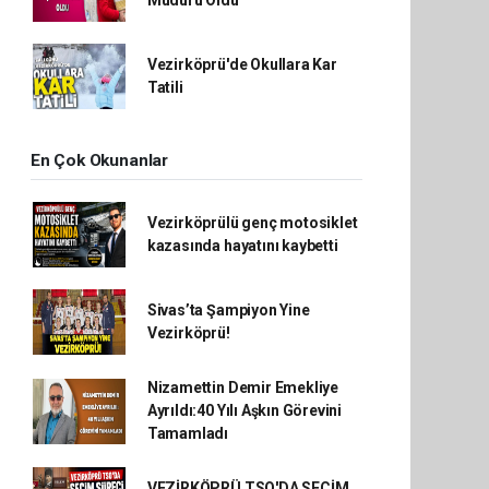
Müdürü Oldu
Vezirköprü'de Okullara Kar
Tatili
En Çok Okunanlar
Vezirköprülü genç motosiklet
kazasında hayatını kaybetti
Sivas’ta Şampiyon Yine
Vezirköprü!
Nizamettin Demir Emekliye
Ayrıldı:40 Yılı Aşkın Görevini
Tamamladı
VEZİRKÖPRÜ TSO'DA SEÇİM