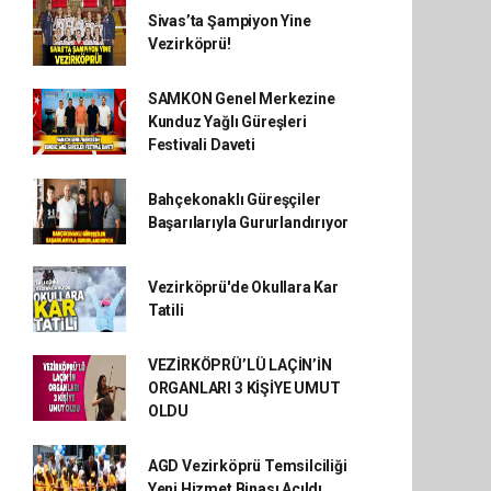
Sivas’ta Şampiyon Yine
Vezirköprü!
SAMKON Genel Merkezine
Kunduz Yağlı Güreşleri
Festivali Daveti
Bahçekonaklı Güreşçiler
Başarılarıyla Gururlandırıyor
Vezirköprü'de Okullara Kar
Tatili
VEZİRKÖPRÜ’LÜ LAÇİN’İN
ORGANLARI 3 KİŞİYE UMUT
OLDU
AGD Vezirköprü Temsilciliği
Yeni Hizmet Binası Açıldı