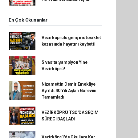
En Çok Okunanlar
Vezirköprülü genç motosiklet
kazasında hayatını kaybetti
Sivas’ta Şampiyon Yine
Vezirköprü!
Nizamettin Demir Emekliye
Ayrıldı:40 Yılı Aşkın Görevini
Tamamladı
VEZİRKÖPRÜ TSO'DA SEÇİM
SÜRECİ BAŞLADI
Vezirköprü'de Okullara Kar