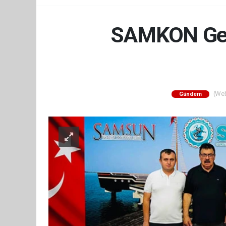
SAMKON Gene
(Web 
Gündem