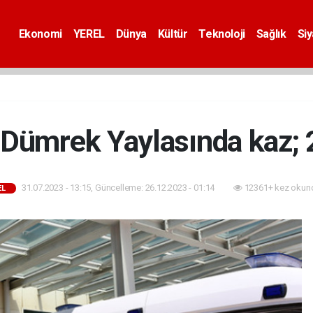
Ekonomi
YEREL
Dünya
Kültür
Teknoloji
Sağlık
Si
 Dümrek Yaylasında kaz; 2
31.07.2023 - 13:15, Güncelleme: 26.12.2023 - 01:14
12361+ kez okun
EL