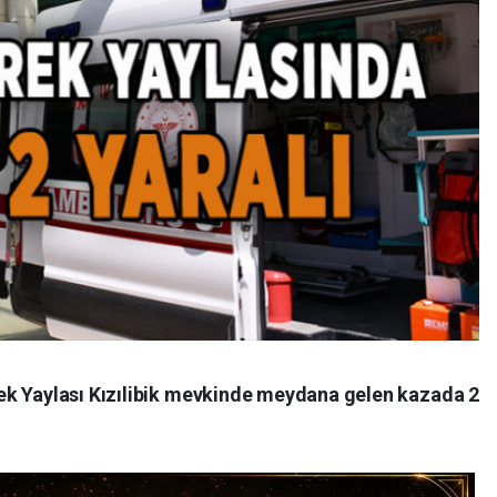
ek Yaylası Kızılibik mevkinde meydana gelen kazada 2