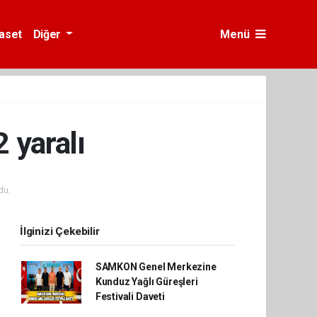
yaset
Diğer
Menü
 yaralı
du.
İlginizi Çekebilir
SAMKON Genel Merkezine
Kunduz Yağlı Güreşleri
Festivali Daveti