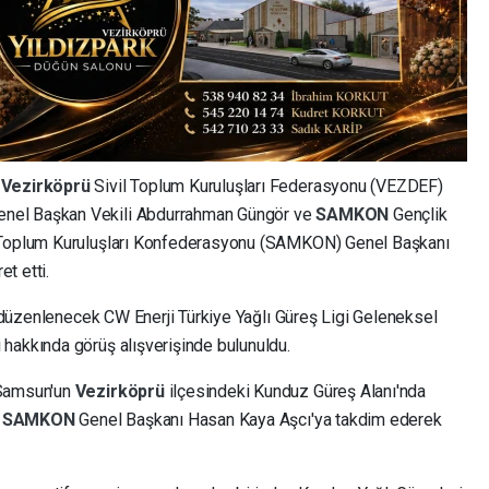
,
Vezirköprü
Sivil Toplum Kuruluşları Federasyonu (VEZDEF)
enel Başkan Vekili Abdurrahman Güngör ve
SAMKON
Gençlik
l Toplum Kuruluşları Konfederasyonu (SAMKON) Genel Başkanı
t etti.
si düzenlenecek CW Enerji Türkiye Yağlı Güreş Ligi Geleneksel
 hakkında görüş alışverişinde bulunuldu.
 Samsun'un
Vezirköprü
ilçesindeki Kunduz Güreş Alanı'nda
i
SAMKON
Genel Başkanı Hasan Kaya Aşcı'ya takdim ederek