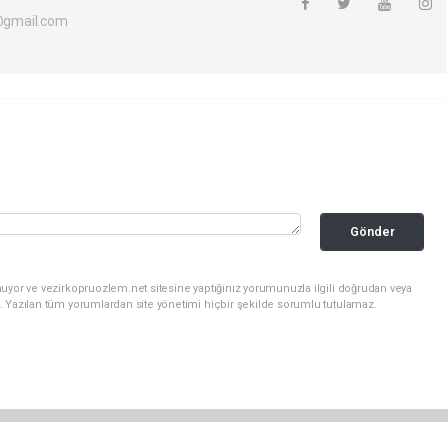
gmail.com
Gönder
uyor ve vezirkopruozlem.net sitesine yaptığınız yorumunuzla ilgili doğrudan veya
. Yazılan tüm yorumlardan site yönetimi hiçbir şekilde sorumlu tutulamaz.