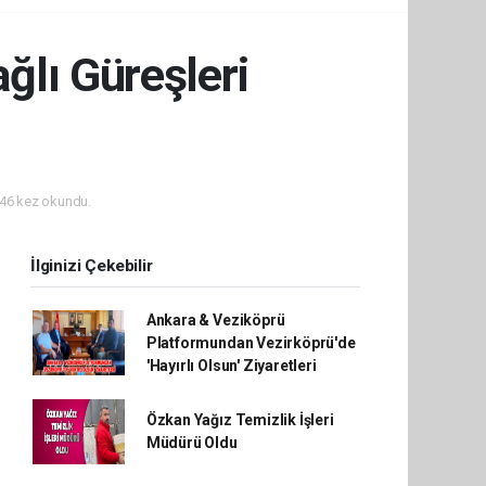
lı Güreşleri
46 kez okundu.
İlginizi Çekebilir
Ankara & Veziköprü
Platformundan Vezirköprü'de
'Hayırlı Olsun' Ziyaretleri
Özkan Yağız Temizlik İşleri
Müdürü Oldu