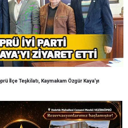
öprü İlçe Teşkilatı, Kaymakam Özgür Kaya’yı