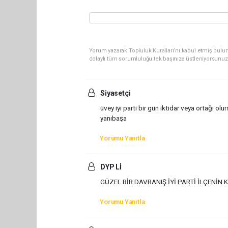
Yorum yazarak Topluluk Kuralları’nı kabul etmiş bulun
dolaylı tüm sorumluluğu tek başınıza üstleniyorsunuz
Siyasetçi
üvey iyi parti bir gün iktidar veya ortağı o
yanıbaşa
Yorumu Yanıtla
DYP Lİ
GÜZEL BİR DAVRANIŞ İYİ PARTİ İLÇENİN 
Yorumu Yanıtla