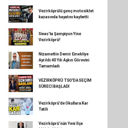
Vezirköprülü genç motosiklet
kazasında hayatını kaybetti
Sivas’ta Şampiyon Yine
Vezirköprü!
Nizamettin Demir Emekliye
Ayrıldı:40 Yılı Aşkın Görevini
Tamamladı
VEZİRKÖPRÜ TSO'DA SEÇİM
SÜRECİ BAŞLADI
Vezirköprü'de Okullara Kar
Tatili
Vezirköprü’nün Yeni İlçe