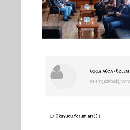
Özgür AĞCA / ÖZLEM
ozlemgazetesi@hotm
Okuyucu Yorumları
(3 )