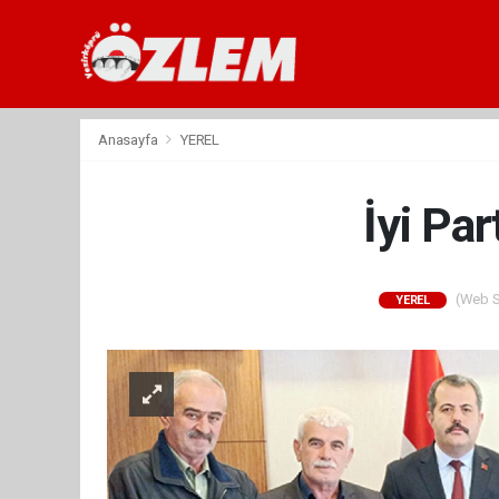
Anasayfa
YEREL
İyi Pa
(Web Si
YEREL