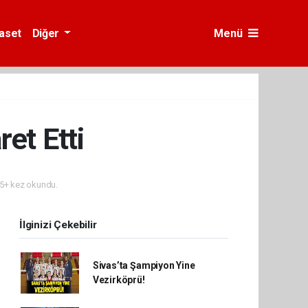
yaset
Diğer
Menü
et Etti
5+ kez okundu.
İlginizi Çekebilir
Sivas’ta Şampiyon Yine
Vezirköprü!