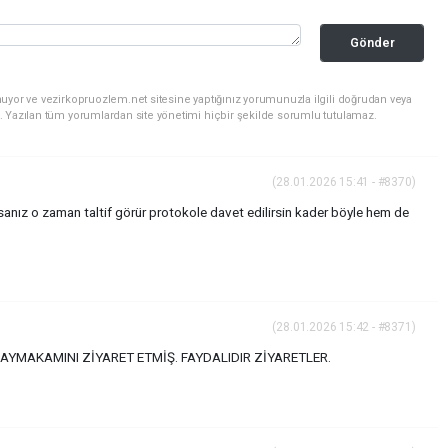
Gönder
uyor ve vezirkopruozlem.net sitesine yaptığınız yorumunuzla ilgili doğrudan veya
. Yazılan tüm yorumlardan site yönetimi hiçbir şekilde sorumlu tutulamaz.
(28.01.2026 15:41 - #8370)
lursanız o zaman taltif görür protokole davet edilirsin kader böyle hem de
(28.01.2026 15:42 - #8371)
KAYMAKAMINI ZİYARET ETMİŞ. FAYDALIDIR ZİYARETLER.