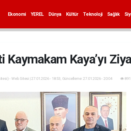
Ekonomi
YEREL
Dünya
Kültür
Teknoloji
Sağlık
Si
rti Kaymakam Kaya’yı Ziyar
tesi) - Web Sitesi | 27.01.2026 - 18:53, Güncelleme: 27.01.2026 - 20:04
891