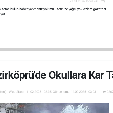
(28.01.2026 15:43 - #8372)
alzeme bulup haber yapmanız yok mu üzerinize yağcı yok özlem gazetesi
iyor
irköprü'de Okullara Kar Ta
esi) - Web Sitesi | 11.02.2025 - 02:35, Güncelleme: 11.02.2025 - 03:03
2267