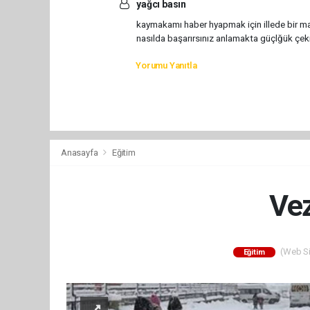
yağcı basın
kaymakamı haber hyapmak için illede bir m
nasılda başarırsınız anlamakta güçlğük çek
Yorumu Yanıtla
Anasayfa
Eğitim
Vez
(Web Sit
Eğitim