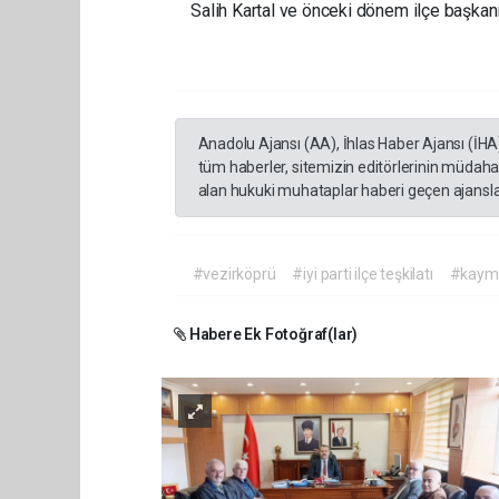
Salih Kartal ve önceki dönem ilçe başkanı 
Anadolu Ajansı (AA), İhlas Haber Ajansı (İHA
tüm haberler, sitemizin editörlerinin müdaha
alan hukuki muhataplar haberi geçen ajanslar
#vezirköprü
#iyi parti ilçe teşkilatı
#kayma
Habere Ek Fotoğraf(lar)