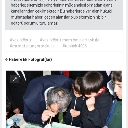
haberler, sitemizin editörlerinin müdahalesi olmadan ajans
kanallarından çekilmektedir. Bu haberlerde yer alan hukuki
muhataplar haberi geçen ajanslar olup sitemizin hiç bir
editörü sorumlu tutulamaz...
#vezirköprü
#vezirköprü imam hatip ortaokulu
#mustafa tunç ortaokulu
#tübitak 4006
Habere Ek Fotoğraf(lar)