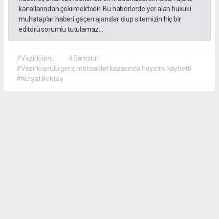
kanallarından çekilmektedir. Bu haberlerde yer alan hukuki
muhataplar haberi geçen ajanslar olup sitemizin hiç bir
editörü sorumlu tutulamaz...
#Vezirköprü
#Samsun
#Vezirköprülü genç motosiklet kazasında hayatını kaybetti
#Kürşat Bektaş
İrfan AĞCA
irfanagca55@gmail.com
Okuyucu Yorumları
(0)