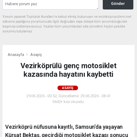
Gönder
Yorum yazarak Topluluk Kuralları’nı kabul etmiş bulunuyor ve vezirkopruozlem.net
sitesine yaptığınız yorumunuzla ilgili doğrudan veya dolaylı tüm sorumluluğu tek
başınıza üstleniyorsunuz. Yazılan tüm yorumlardan site yönetimi hiçbir şekilde
sorumlu tutulamaz.
Anasayfa
Asayiş
Vezirköprülü genç motosiklet
kazasında hayatını kaybetti
ASAYIŞ
29.06.2026 - 00:52, Güncelleme: 29.06.2026 - 08:41
9442+ kez okundu.
Vezirköprü nüfusuna kayıtlı, Samsun’da yaşayan
Kürşat Bektaş, geçirdiği motosiklet kazası sonucu