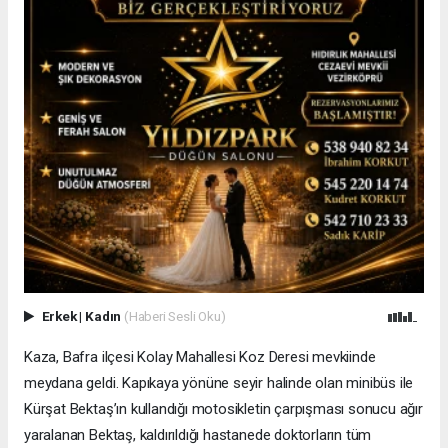
Erkek
|
Kadın
(Haberi Sesli Oku)
Kaza, Bafra ilçesi Kolay Mahallesi Koz Deresi mevkiinde
meydana geldi. Kapıkaya yönüne seyir halinde olan minibüs ile
Kürşat Bektaş’ın kullandığı motosikletin çarpışması sonucu ağır
yaralanan Bektaş, kaldırıldığı hastanede doktorların tüm