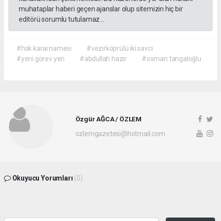
muhataplar haberi geçen ajanslar olup sitemizin hiç bir
editörü sorumlu tutulamaz...
#hsk kararnamesi
#vezirköprülü iki savcı
#yeni görev yeri
#abdullah hazır
#osman tangaloğlu
Özgür AĞCA / ÖZLEM
ozlemgazetesi@hotmail.com
Okuyucu Yorumları
(0)