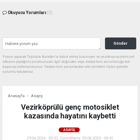
Okuyucu Yorumları
(0)
Gönder
Yorum yazarak Topluluk Kuralları’nı kabul etmiş bulunuyor ve vezirkopruozlem.net
sitesine yaptığınız yorumunuzla ilgili doğrudan veya dolaylı tüm sorumluluğu tek
başınıza üstleniyorsunuz. Yazılan tüm yorumlardan site yönetimi hiçbir şekilde
sorumlu tutulamaz.
Anasayfa
Asayiş
Vezirköprülü genç motosiklet
kazasında hayatını kaybetti
ASAYIŞ
29.06.2026 - 00:52, Güncelleme: 29.06.2026 - 08:41