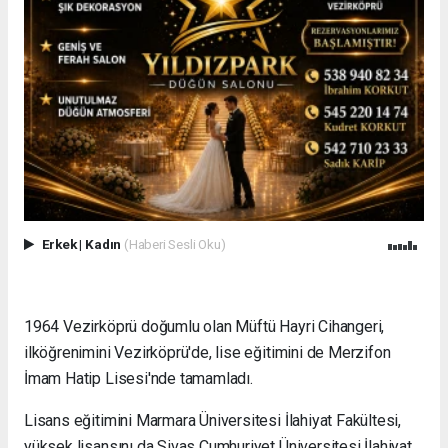
Erkek
|
Kadın
(Haberi Sesli Oku)
1964 Vezirköprü doğumlu olan Müftü Hayri Cihangeri,
ilköğrenimini Vezirköprü'de, lise eğitimini de Merzifon
İmam Hatip Lisesi'nde tamamladı.
Lisans eğitimini Marmara Üniversitesi İlahiyat Fakültesi,
yüksek lisansını da Sivas Cumhuriyet Üniversitesi İlahiyat