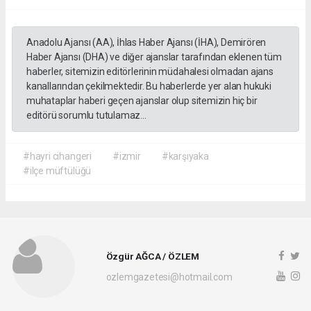
Anadolu Ajansı (AA), İhlas Haber Ajansı (İHA), Demirören
Haber Ajansı (DHA) ve diğer ajanslar tarafından eklenen tüm
haberler, sitemizin editörlerinin müdahalesi olmadan ajans
kanallarından çekilmektedir. Bu haberlerde yer alan hukuki
muhataplar haberi geçen ajanslar olup sitemizin hiç bir
editörü sorumlu tutulamaz...
#hayri cihangeri
#izmir
#karşıyaka
#ilçe müftülüğü
Özgür AĞCA / ÖZLEM
ozlemgazetesi@hotmail.com