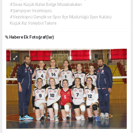
#Sivas Küçük Kızlar Bölge Müsabakaları
#Şampiyon Vezirköprü
#Vezirköprü Gençlik ve Spor İlçe Müdürlüğü Spor Kulübü
Küçük Kız Voleybol Takımı
Habere Ek Fotoğraf(lar)