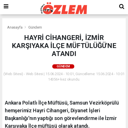
Anasayfa
Gündem
HAYRİ CİHANGERİ, İZMİR
KARŞIYAKA İLÇE MÜFTÜLÜĞÜ'NE
ATANDI
GÜNDEM
(Web Sitesi) - Web Sitesi | 15.06.2024 - 10:01, Güncelleme: 15.06.2024 - 10:01
14356+ kez okundu.
Ankara Polatlı İlçe Müftüsü, Samsun Vezirköprülü
hemşerimiz Hayri Cihangeri, Diyanet İşleri
Başkanlığı'nın yaptığı son görevlendirme ile İzmir
Karşıyaka İlçe müftüsü olarak atandı.