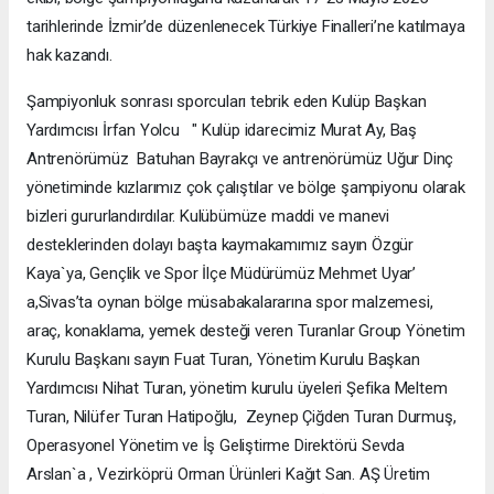
tarihlerinde İzmir’de düzenlenecek Türkiye Finalleri’ne katılmaya
hak kazandı.
Şampiyonluk sonrası sporcuları tebrik eden Kulüp Başkan
Yardımcısı İrfan Yolcu " Kulüp idarecimiz Murat Ay, Baş
Antrenörümüz Batuhan Bayrakçı ve antrenörümüz Uğur Dinç
yönetiminde kızlarımız çok çalıştılar ve bölge şampiyonu olarak
bizleri gururlandırdılar. Kulübümüze maddi ve manevi
desteklerinden dolayı başta kaymakamımız sayın Özgür
Kaya`ya, Gençlik ve Spor İlçe Müdürümüz Mehmet Uyar’
a,Sivas’ta oynan bölge müsabakalararına spor malzemesi,
araç, konaklama, yemek desteği veren Turanlar Group Yönetim
Kurulu Başkanı sayın Fuat Turan, Yönetim Kurulu Başkan
Yardımcısı Nihat Turan, yönetim kurulu üyeleri Şefika Meltem
Turan, Nilüfer Turan Hatipoğlu, Zeynep Çiğden Turan Durmuş,
Operasyonel Yönetim ve İş Geliştirme Direktörü Sevda
Arslan`a , Vezirköprü Orman Ürünleri Kağıt San. AŞ Üretim