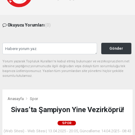
Okuyucu Yorumları
(0)
Gönder
Yorum yazarak Topluluk Kuralları’nı kabul etmiş bulunuyor ve vezirkopruozlem.net
sitesine yaptığınız yorumunuzla ilgili doğrudan veya dolaylı tüm sorumluluğu tek
başınıza üstleniyorsunuz. Yazılan tüm yorumlardan site yönetimi hiçbir şekilde
sorumlu tutulamaz.
Anasayfa
Spor
Sivas’ta Şampiyon Yine Vezirköprü!
SPOR
(Web Sitesi) - Web Sitesi | 13.04.2025 - 20:05, Güncelleme: 14.04.2025 - 08:43