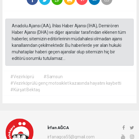
Anadolu Ajansı (AA), İhlas Haber Ajansı (İHA), Demirören
Haber Ajansı (DHA) ve diğer ajanslar tarafından eklenen tüm
haberler, sitemizin editörlerinin müdahalesi olmadan ajans
kanallarından çekilmektedir. Bu haberlerde yer alan hukuki
muhataplar haberi geçen ajanslar olup sitemizin hiç bir
editörü sorumlu tutulamaz...
#Vezirköprü
#Samsun
#Vezirköprülü genç motosiklet kazasında hayatını kaybetti
#Kürşat Bektaş
İrfan AĞCA
irfanagca55@gmail.com