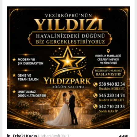
Erkek
|
Kadın
(Haberi Sesli Oku)