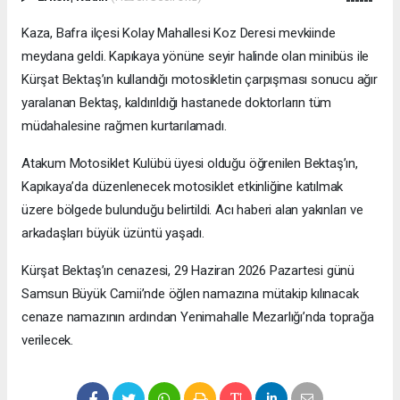
Kaza, Bafra ilçesi Kolay Mahallesi Koz Deresi mevkiinde
meydana geldi. Kapıkaya yönüne seyir halinde olan minibüs ile
Kürşat Bektaş’ın kullandığı motosikletin çarpışması sonucu ağır
yaralanan Bektaş, kaldırıldığı hastanede doktorların tüm
müdahalesine rağmen kurtarılamadı.
Atakum Motosiklet Kulübü üyesi olduğu öğrenilen Bektaş’ın,
Kapıkaya’da düzenlenecek motosiklet etkinliğine katılmak
üzere bölgede bulunduğu belirtildi. Acı haberi alan yakınları ve
arkadaşları büyük üzüntü yaşadı.
Kürşat Bektaş’ın cenazesi, 29 Haziran 2026 Pazartesi günü
Samsun Büyük Camii’nde öğlen namazına mütakip kılınacak
cenaze namazının ardından Yenimahalle Mezarlığı’nda toprağa
verilecek.