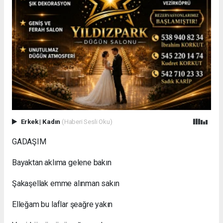
Erkek
|
Kadın
(Haberi Sesli Oku)
GADAŞIM
Bayaktan aklıma gelene bakın
Şakaşellak emme alınman sakın
Elleğam bu laflar şeağre yakın