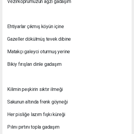
Vezirköprümüzün ağzı gadaşım
Ehtiyarlar çıkmış köyün içine
Gazeller dökülmüş tevek dibine
Matakçı galeyci oturmuş yerine
Bikiy fırışları dinle gadaşım
Kilimin peşkirin sıktır ilmeği
Sakunun altında frenk göyneği
Her pisliğe lazım fışkı küreği
Pılını pırtını topla gadaşım