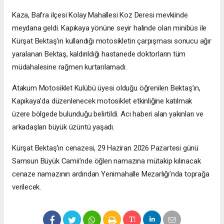
Kaza, Bafra ilçesi Kolay Mahallesi Koz Deresi mevkiinde
meydana geldi. Kapıkaya yönüne seyir halinde olan minibüs ile
Kürşat Bektaş’ın kullandığı motosikletin çarpışması sonucu ağır
yaralanan Bektaş, kaldırıldığı hastanede doktorların tüm
müdahalesine rağmen kurtarılamadı.
Atakum Motosiklet Kulübü üyesi olduğu öğrenilen Bektaş’ın,
Kapıkaya’da düzenlenecek motosiklet etkinliğine katılmak
üzere bölgede bulunduğu belirtildi. Acı haberi alan yakınları ve
arkadaşları büyük üzüntü yaşadı.
Kürşat Bektaş’ın cenazesi, 29 Haziran 2026 Pazartesi günü
Samsun Büyük Camii’nde öğlen namazına mütakip kılınacak
cenaze namazının ardından Yenimahalle Mezarlığı’nda toprağa
verilecek.