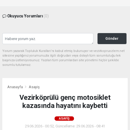
Okuyucu Yorumları
(0)
Gönder
Yorum yazarak Topluluk Kuralları’nı kabul etmiş bulunuyor ve vezirkopruozlem.net
sitesine yaptığınız yorumunuzla ilgili doğrudan veya dolaylı tüm sorumluluğu tek
başınıza üstleniyorsunuz. Yazılan tüm yorumlardan site yönetimi hiçbir şekilde
sorumlu tutulamaz.
Anasayfa
Asayiş
Vezirköprülü genç motosiklet
kazasında hayatını kaybetti
ASAYIŞ
29.06.2026 - 00:52, Güncelleme: 29.06.2026 - 08:41