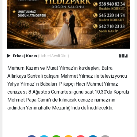
Erkek
|
Kadın
(Haberi Sesli Oku)
Merhum Kazım ve Murat Yılmaz’ın kardeşleri, Bafra
Altınkaya Santrali çalışanı Mehmet Yılmaz ile televizyoncu
Yahya Yılmaz’ın Babaları Pikapçı Hacı Mahmut Yılmaz
cenazesi, 8 Ağustos Cumartesi günü saat 10.30’da Köprülü
Mehmet Paşa Camii’nde kılınacak cenaze namazının
ardından Yenimahalle Mezarlığı’nda defnedilecektir.