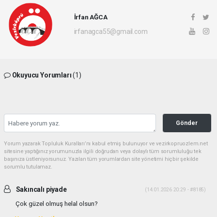
İrfan AĞCA
irfanagca55@gmail.com
Okuyucu Yorumları
(1)
Gönder
Yorum yazarak Topluluk Kuralları’nı kabul etmiş bulunuyor ve vezirkopruozlem.net
sitesine yaptığınız yorumunuzla ilgili doğrudan veya dolaylı tüm sorumluluğu tek
başınıza üstleniyorsunuz. Yazılan tüm yorumlardan site yönetimi hiçbir şekilde
sorumlu tutulamaz.
Sakıncalı piyade
(14.01.2026 20:29 - #8185)
Çok güzel olmuş helal olsun?