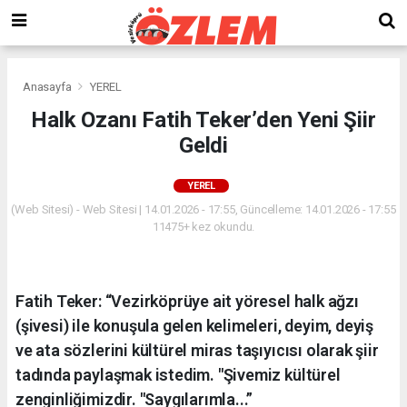
Anasayfa
YEREL
Halk Ozanı Fatih Teker’den Yeni Şiir
Geldi
YEREL
(Web Sitesi) - Web Sitesi | 14.01.2026 - 17:55, Güncelleme: 14.01.2026 - 17:55
11475+ kez okundu.
Fatih Teker: “Vezirköprüye ait yöresel halk ağzı
(şivesi) ile konuşula gelen kelimeleri, deyim, deyiş
ve ata sözlerini kültürel miras taşıyıcısı olarak şiir
tadında paylaşmak istedim. "Şivemiz kültürel
zenginliğimizdir. "Saygılarımla...”