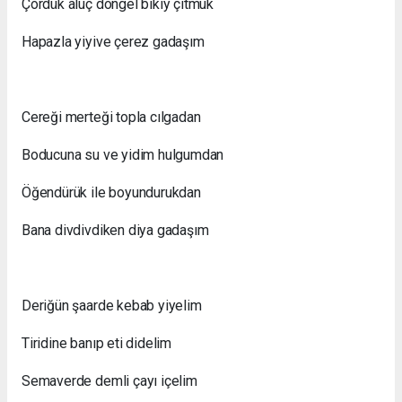
Çördük aluç döngel bikiy çıtmuk
Hapazla yiyive çerez gadaşım
Cereği merteği topla cılgadan
Boducuna su ve yidim hulgumdan
Öğendürük ile boyundurukdan
Bana divdivdiken diya gadaşım
Deriğün şaarde kebab yiyelim
Tiridine banıp eti didelim
Semaverde demli çayı içelim