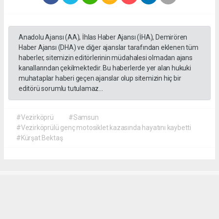
Anadolu Ajansı (AA), İhlas Haber Ajansı (İHA), Demirören
Haber Ajansı (DHA) ve diğer ajanslar tarafından eklenen tüm
haberler, sitemizin editörlerinin müdahalesi olmadan ajans
kanallarından çekilmektedir. Bu haberlerde yer alan hukuki
muhataplar haberi geçen ajanslar olup sitemizin hiç bir
editörü sorumlu tutulamaz...
#Vezirköprü
#Samsun
#Vezirköprülü genç motosiklet kazasında hayatını kaybetti
#Kürşat Bektaş
İrfan AĞCA
irfanagca55@gmail.com