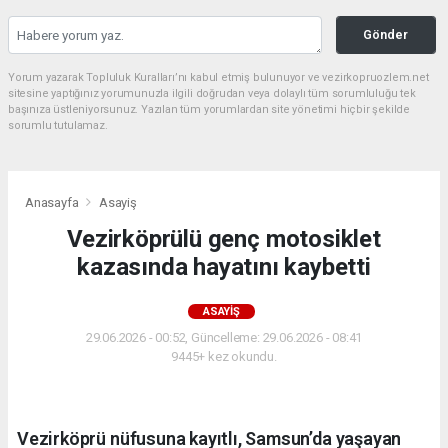
Gönder
Yorum yazarak Topluluk Kuralları’nı kabul etmiş bulunuyor ve vezirkopruozlem.net
sitesine yaptığınız yorumunuzla ilgili doğrudan veya dolaylı tüm sorumluluğu tek
başınıza üstleniyorsunuz. Yazılan tüm yorumlardan site yönetimi hiçbir şekilde
sorumlu tutulamaz.
Anasayfa
Asayiş
Vezirköprülü genç motosiklet
kazasında hayatını kaybetti
ASAYIŞ
29.06.2026 - 00:52, Güncelleme: 29.06.2026 - 08:41
9445+ kez okundu.
Vezirköprü nüfusuna kayıtlı, Samsun’da yaşayan