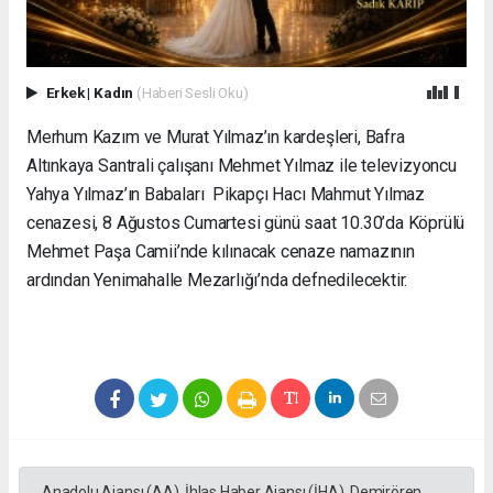
Erkek
|
Kadın
(Haberi Sesli Oku)
Merhum Kazım ve Murat Yılmaz’ın kardeşleri, Bafra
Altınkaya Santrali çalışanı Mehmet Yılmaz ile televizyoncu
Yahya Yılmaz’ın Babaları Pikapçı Hacı Mahmut Yılmaz
cenazesi, 8 Ağustos Cumartesi günü saat 10.30’da Köprülü
Mehmet Paşa Camii’nde kılınacak cenaze namazının
ardından Yenimahalle Mezarlığı’nda defnedilecektir.
Anadolu Ajansı (AA), İhlas Haber Ajansı (İHA), Demirören