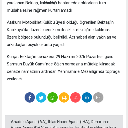
yaralanan Bektaş, kaldırıldığı hastanede doktorların tüm
müdahalesine rağmen kurtarılamadı.
Atakum Motosiklet Kulübü üyesi olduğu öğrenilen Bektaş’ın,
Kapıkaya’da düzenlenecek motosiklet etkinliğine katılmak
üzere bölgede bulunduğu belirtildi. Acı haberi alan yakınları ve
arkadaşları büyük üzüntü yaşadı.
Kürşat Bektaş’ın cenazesi, 29 Haziran 2026 Pazartesi günü
Samsun Büyük Camii’nde öğlen namazına mütakip kılınacak
cenaze namazının ardından Yenimahalle Mezarlığı’nda toprağa
verilecek.
Anadolu Ajansı (AA), İhlas Haber Ajansı (İHA), Demirören
Haber Ajansı (DHA) ve diğer ajanslar tarafından eklenen tüm