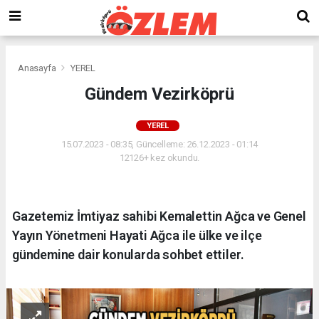
Anasayfa
YEREL
Gündem Vezirköprü
YEREL
15.07.2023 - 08:35, Güncelleme: 26.12.2023 - 01:14
12126+ kez okundu.
Gazetemiz İmtiyaz sahibi Kemalettin Ağca ve Genel
Yayın Yönetmeni Hayati Ağca ile ülke ve ilçe
gündemine dair konularda sohbet ettiler.