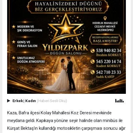
Erkek
|
Kadın
(Haberi Sesli Oku)
Kaza, Bafra ilçesi Kolay Mahallesi Koz Deresi mevkiinde
meydana geldi. Kapıkaya yönüne seyir halinde olan minibüs ile
Kürşat Bektaş’ın kullandığı motosikletin çarpışması sonucu ağır