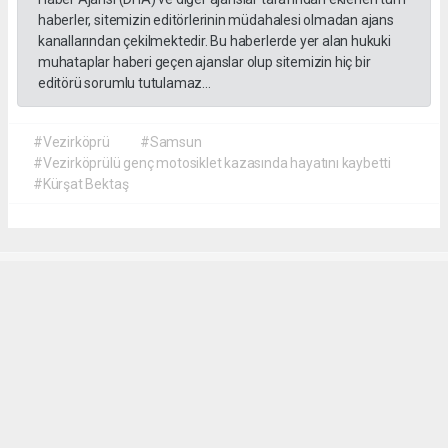
haberler, sitemizin editörlerinin müdahalesi olmadan ajans
kanallarından çekilmektedir. Bu haberlerde yer alan hukuki
muhataplar haberi geçen ajanslar olup sitemizin hiç bir
editörü sorumlu tutulamaz...
#Vezirköprü
#Samsun
#Vezirköprülü genç motosiklet kazasında hayatını kaybetti
#Kürşat Bektaş
İrfan AĞCA
irfanagca55@gmail.com
Okuyucu Yorumları
(1)