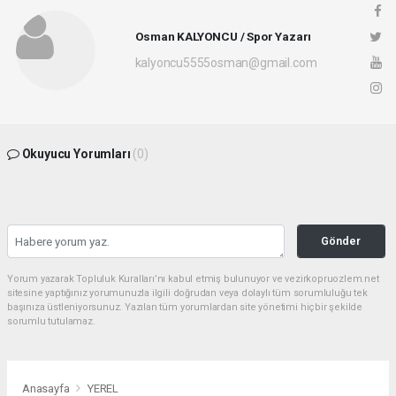
Osman KALYONCU / Spor Yazarı
kalyoncu5555osman@gmail.com
Okuyucu Yorumları
(0)
Gönder
Yorum yazarak Topluluk Kuralları’nı kabul etmiş bulunuyor ve vezirkopruozlem.net
sitesine yaptığınız yorumunuzla ilgili doğrudan veya dolaylı tüm sorumluluğu tek
başınıza üstleniyorsunuz. Yazılan tüm yorumlardan site yönetimi hiçbir şekilde
sorumlu tutulamaz.
Anasayfa
YEREL