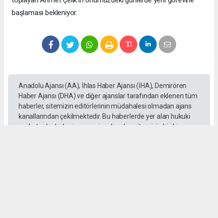
toplayan Ahmet Çelik'in önümüzdeki günlerde yeni görevine
başlaması bekleniyor.
Anadolu Ajansı (AA), İhlas Haber Ajansı (İHA), Demirören
Haber Ajansı (DHA) ve diğer ajanslar tarafından eklenen tüm
haberler, sitemizin editörlerinin müdahalesi olmadan ajans
kanallarından çekilmektedir. Bu haberlerde yer alan hukuki
muhataplar haberi geçen ajanslar olup sitemizin hiç bir
editörü sorumlu tutulamaz...
#Vezirköprü İlçe Emniyet Müdürü Ahmet Çelik
#Samsun
#Samsun İl Emniyet Müdürlüğü