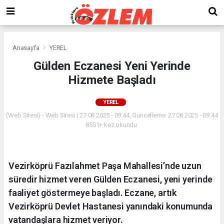
Anasayfa
YEREL
Gülden Eczanesi Yeni Yerinde
Hizmete Başladı
YEREL
(Web Sitesi) - Web Sitesi | 27.08.2025 - 09:44, Güncelleme: 27.08.2025 - 09:44
8551+ kez okundu.
Vezirköprü Fazılahmet Paşa Mahallesi’nde uzun
süredir hizmet veren Gülden Eczanesi, yeni yerinde
faaliyet göstermeye başladı. Eczane, artık
Vezirköprü Devlet Hastanesi yanındaki konumunda
vatandaşlara hizmet veriyor.