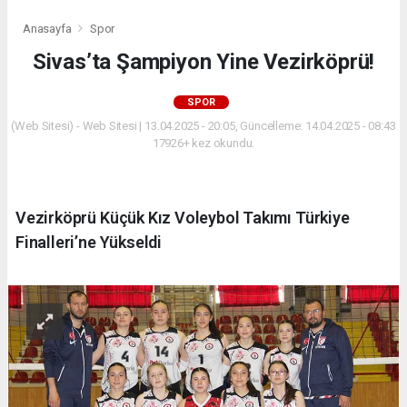
Anasayfa
Spor
Sivas’ta Şampiyon Yine Vezirköprü!
SPOR
(Web Sitesi) - Web Sitesi | 13.04.2025 - 20:05, Güncelleme: 14.04.2025 - 08:43
17926+ kez okundu.
Vezirköprü Küçük Kız Voleybol Takımı Türkiye
Finalleri’ne Yükseldi