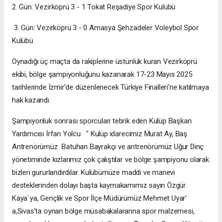
2. Gün: Vezirköprü 3 - 1 Tokat Reşadiye Spor Kulübü
3. Gün: Vezirköprü 3 - 0 Amasya Şehzadeler Voleybol Spor
Kulübü
Oynadığı üç maçta da rakiplerine üstünlük kuran Vezirköprü
ekibi, bölge şampiyonluğunu kazanarak 17-23 Mayıs 2025
tarihlerinde İzmir’de düzenlenecek Türkiye Finalleri’ne katılmaya
hak kazandı.
Şampiyonluk sonrası sporcuları tebrik eden Kulüp Başkan
Yardımcısı İrfan Yolcu " Kulüp idarecimiz Murat Ay, Baş
Antrenörümüz Batuhan Bayrakçı ve antrenörümüz Uğur Dinç
yönetiminde kızlarımız çok çalıştılar ve bölge şampiyonu olarak
bizleri gururlandırdılar. Kulübümüze maddi ve manevi
desteklerinden dolayı başta kaymakamımız sayın Özgür
Kaya`ya, Gençlik ve Spor İlçe Müdürümüz Mehmet Uyar’
a,Sivas’ta oynan bölge müsabakalararına spor malzemesi,