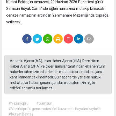
Kürşat Bektaş’ın cenazesi, 29 Haziran 2026 Pazartesi günü
Samsun Büyük Camii’nde öğlen namazına mütakip kılınacak
cenaze namazının ardından Yenimahalle Mezarlığı’nda toprağa
verilecek.
Anadolu Ajansı (AA), İhlas Haber Ajansı (İHA), Demirören
Haber Ajansı (DHA) ve diğer ajanslar tarafından eklenen tüm
haberler, sitemizin editörlerinin müdahalesi olmadan ajans
kanallarından çekilmektedir. Bu haberlerde yer alan hukuki
muhataplar haberi geçen ajanslar olup sitemizin hiç bir
editörü sorumlu tutulamaz...
#Vezirköprü
#Samsun
#Vezirköprülü genç motosiklet kazasında hayatını kaybetti
#Kürşat Bektaş