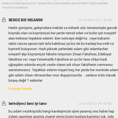
başınıza üstleniyorsunuz. Yazılan tüm yorumlardan site yönetimi hiçbir şekilde
sorumlu tutulamaz.
BENDE BIR INSANIM
(26.06.2024 10:21 - #2736)
Herbir görüşme, gelişmelere mebde ve mihenk olur temennisiyle gercek
köprülü olan ve köprümüzü her yerde temsil eden ve bizler için insiyatif
alan herkese teşekkür ederim. Ben neticeye değil ha...ceye bakarım
tabiri caizse aynası iştir lafa bakilmaz ya biz de bu kaideyi kuvvetli ve
kıymetli buluyorum. Hadi yüksek yerlerdeki adam gibi adamlardan
insiyatif alıp köprümüze fakulte istiyorum Ziraat Fakültesi, Edebiyat
fakültesi ve/ veya Veterinerlik Fakültesi en az bir tane oldun hadi
uğraşalım adınıda ençok vesile olanın adı olsun fakültenin varmısınız
samimimısınız. Teşekkür ederim Hayati bey, her yerde her mevkide ada
gibi adam olsun olmasından onur duyuyorsunda ....sadece sizle olacak
birşey değil ? selâmlar.
Yorumu Yanıtla
belediyeci beni iyi tanır
(26.06.2024 21:04 - #2742)
bu adam vezirköprülü hangi kardeşimizin işine yaramış onu haber hap
özlem gazetesi gezmiş ziyaret etmiş bizim bunlara karnımız tok. öyle