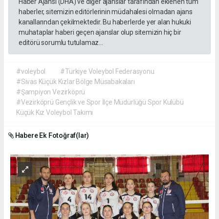
Haber Ajansı (DHA) ve diğer ajanslar tarafından eklenen tüm
haberler, sitemizin editörlerinin müdahalesi olmadan ajans
kanallarından çekilmektedir. Bu haberlerde yer alan hukuki
muhataplar haberi geçen ajanslar olup sitemizin hiç bir
editörü sorumlu tutulamaz...
#voleybol
#Türkiye Voleybol Federasyonu
#Sivas Küçük Kızlar Bölge Müsabakaları
#Şampiyon Vezirköprü
#Vezirköprü Gençlik ve Spor İlçe Müdürlüğü Spor Kulübü
Küçük Kız Voleybol Takımı
Habere Ek Fotoğraf(lar)