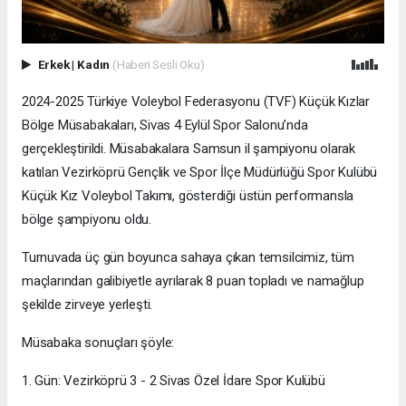
Erkek
|
Kadın
(Haberi Sesli Oku)
2024-2025 Türkiye Voleybol Federasyonu (TVF) Küçük Kızlar
Bölge Müsabakaları, Sivas 4 Eylül Spor Salonu’nda
gerçekleştirildi. Müsabakalara Samsun il şampiyonu olarak
katılan Vezirköprü Gençlik ve Spor İlçe Müdürlüğü Spor Kulübü
Küçük Kız Voleybol Takımı, gösterdiği üstün performansla
bölge şampiyonu oldu.
Turnuvada üç gün boyunca sahaya çıkan temsilcimiz, tüm
maçlarından galibiyetle ayrılarak 8 puan topladı ve namağlup
şekilde zirveye yerleşti.
Müsabaka sonuçları şöyle:
1. Gün: Vezirköprü 3 - 2 Sivas Özel İdare Spor Kulübü