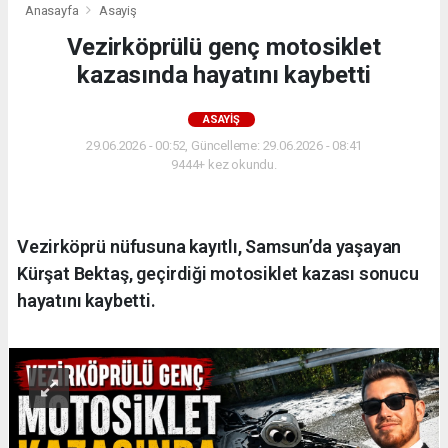
Anasayfa
Asayiş
Vezirköprülü genç motosiklet
kazasında hayatını kaybetti
ASAYIŞ
29.06.2026 - 00:52, Güncelleme: 29.06.2026 - 08:41
9444+ kez okundu.
Vezirköprü nüfusuna kayıtlı, Samsun’da yaşayan
Kürşat Bektaş, geçirdiği motosiklet kazası sonucu
hayatını kaybetti.