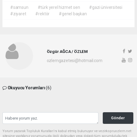
#samsun
#türk yerel hizmet sen
#gazi üniversitesi
#ziyaret
#rektör
#genel başkan
Özgür AĞCA / ÖZLEM
ozlemgazetesi@hotmail.com
Okuyucu Yorumları
(6)
Gönder
Yorum yazarak Topluluk Kuralları’nı kabul etmiş bulunuyor ve vezirkopruozlem.net
sitesine yaptığınız yorumunuzla ilgili doğrudan veya dolaylı tüm sorumluluğu tek