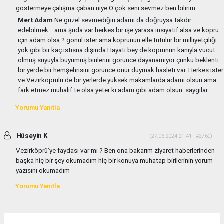
göstermeye çalışma çaban niye O çok seni sevmez ben bilirim
Mert Adam
Ne güzel sevmediğin adamı da doğruysa takdir
edebilmek... ama şuda var herkes bir işe yarasa insiyatif alsa ve köprü
için adam olsa ? gönül ister ama köprünün elle tutulur bir milliyetçiliği
yok gibi bir kaç istisna dışında Hayatı bey de köprünün kanıyla vücut
olmuş suyuyla büyümüş birilerini görünce dayanamıyor çünkü beklenti
bir yerde bir hemşehrisini görünce onur duymak hasleti var. Herkes ister
ve Vezirköprülü de bir yerlerde yüksek makamlarda adamı olsun ama
fark etmez muhalif te olsa yeter ki adam gibi adam olsun. saygılar.
Yorumu Yanıtla
Hüseyin K
(27.06.2024 21:41 - #2760)
Vezirköprü’ye faydası var mı ? Ben ona bakarım ziyaret haberlerinden
başka hiç bir şey okumadım hiç bir konuya muhatap birilerinin yorum
yazısını okumadım
Yorumu Yanıtla