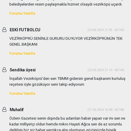
belediyelerden resim paylaşmakla hizmet olsaydı vezirköpü uçardı.
Yorumu Yanıtla
ESKİ FUTBOLCU
(26.06.2024 21:05 - #2743)
VEZİRKÖPRÜ SENİNLE GURURU DUYUYOR VEZİRKÖPRÜNÜN TEK
GENEL BAŞKANI
Yorumu Yanıtla
Sendika üyesi
(26.06.2024 21:16 - #2744)
İnşallah Vezirköprü’den sen TBMM gidersin genel başkanım kurtuluş
reçetesi öyle gözüküyor seni takip ediyorum
Yorumu Yanıtla
Muhalif
(27.06.2024 16:48 - #2748)
Özlem Gazetesi senin dışında bu adamları haber yapan var mı sen ne
kadar milliyetçi oldun hemde mikro Hayati Ağca sen de az sorumlu
değilsin biz siz haber yaptıkça algı oluşturup gözünüzde büyük