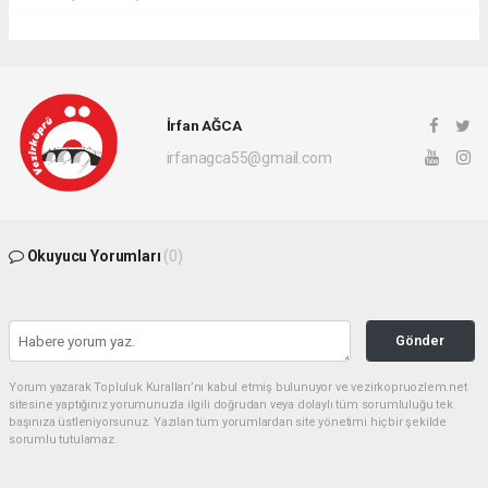
İrfan AĞCA
irfanagca55@gmail.com
Okuyucu Yorumları
(0)
Gönder
Yorum yazarak Topluluk Kuralları’nı kabul etmiş bulunuyor ve vezirkopruozlem.net
sitesine yaptığınız yorumunuzla ilgili doğrudan veya dolaylı tüm sorumluluğu tek
başınıza üstleniyorsunuz. Yazılan tüm yorumlardan site yönetimi hiçbir şekilde
sorumlu tutulamaz.