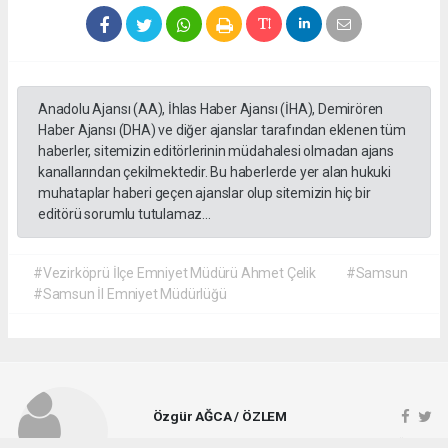
Anadolu Ajansı (AA), İhlas Haber Ajansı (İHA), Demirören
Haber Ajansı (DHA) ve diğer ajanslar tarafından eklenen tüm
haberler, sitemizin editörlerinin müdahalesi olmadan ajans
kanallarından çekilmektedir. Bu haberlerde yer alan hukuki
muhataplar haberi geçen ajanslar olup sitemizin hiç bir
editörü sorumlu tutulamaz...
#Vezirköprü İlçe Emniyet Müdürü Ahmet Çelik
#Samsun
#Samsun İl Emniyet Müdürlüğü
Özgür AĞCA / ÖZLEM
ozlemgazetesi@hotmail.com