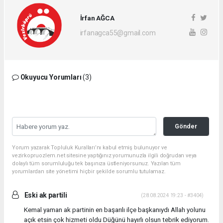
İrfan AĞCA
irfanagca55@gmail.com
Okuyucu Yorumları
(3)
Gönder
Yorum yazarak Topluluk Kuralları’nı kabul etmiş bulunuyor ve
vezirkopruozlem.net sitesine yaptığınız yorumunuzla ilgili doğrudan veya
dolaylı tüm sorumluluğu tek başınıza üstleniyorsunuz. Yazılan tüm
yorumlardan site yönetimi hiçbir şekilde sorumlu tutulamaz.
Eski ak partili
(28.08.2024 19:23 - #3404)
Kemal yaman ak partinin en başarılı ilçe başkanıydı Allah yolunu
açık etsin çok hizmeti oldu Düğünü hayırlı olsun tebrik ediyorum.