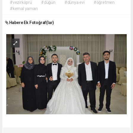
#vezirköprü
#düğün
#dünya evi
#öğretmen
#kemal yaman
Habere Ek Fotoğraf(lar)