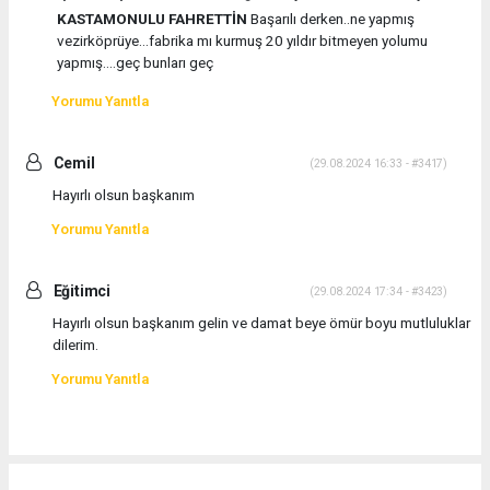
KASTAMONULU FAHRETTİN
Başarılı derken..ne yapmış
vezirköprüye...fabrika mı kurmuş 20 yıldır bitmeyen yolumu
yapmış....geç bunları geç
Yorumu Yanıtla
Cemil
(29.08.2024 16:33 - #3417)
Hayırlı olsun başkanım
Yorumu Yanıtla
Eğitimci
(29.08.2024 17:34 - #3423)
Hayırlı olsun başkanım gelin ve damat beye ömür boyu mutluluklar
dilerim.
Yorumu Yanıtla