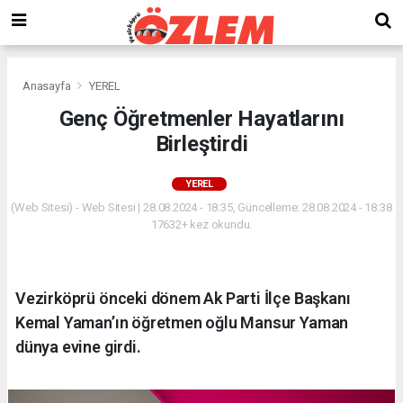
Anasayfa
YEREL
Genç Öğretmenler Hayatlarını
Birleştirdi
YEREL
(Web Sitesi) - Web Sitesi | 28.08.2024 - 18:35, Güncelleme: 28.08.2024 - 18:38
17632+ kez okundu.
Vezirköprü önceki dönem Ak Parti İlçe Başkanı
Kemal Yaman’ın öğretmen oğlu Mansur Yaman
dünya evine girdi.