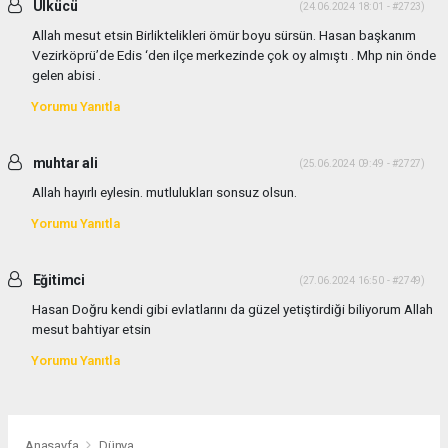
Ülkücü
(24.06.2024 18:01 - #2723)
Allah mesut etsin Birliktelikleri ömür boyu sürsün. Hasan başkanım
Vezirköprü’de Edis ‘den ilçe merkezinde çok oy almıştı . Mhp nin önde
gelen abisi .
Yorumu Yanıtla
muhtar ali
(25.06.2024 09:49 - #2727)
Allah hayırlı eylesin. mutlulukları sonsuz olsun.
Yorumu Yanıtla
Eğitimci
(27.06.2024 16:50 - #2749)
Hasan Doğru kendi gibi evlatlarını da güzel yetiştirdiği biliyorum Allah
mesut bahtiyar etsin
Yorumu Yanıtla
Anasayfa
Dünya