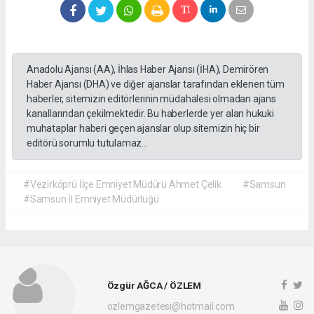
Anadolu Ajansı (AA), İhlas Haber Ajansı (İHA), Demirören
Haber Ajansı (DHA) ve diğer ajanslar tarafından eklenen tüm
haberler, sitemizin editörlerinin müdahalesi olmadan ajans
kanallarından çekilmektedir. Bu haberlerde yer alan hukuki
muhataplar haberi geçen ajanslar olup sitemizin hiç bir
editörü sorumlu tutulamaz...
#Vezirköprü İlçe Emniyet Müdürü Ahmet Çelik
#Samsun
#Samsun İl Emniyet Müdürlüğü
Özgür AĞCA / ÖZLEM
ozlemgazetesi@hotmail.com