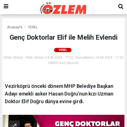
Anasayfa
YEREL
Genç Doktorlar Elif ile Melih Evlendi
YEREL
(Web Sitesi) - Web Sitesi | 24.06.2024 - 17:32, Güncelleme: 24.06.2024 - 17:32
16097+ kez okundu.
Vezirköprü önceki dönem MHP Belediye Başkan
Adayı emekli asker Hasan Doğru’nun kızı Uzman
Doktor Elif Doğru dünya evine girdi.