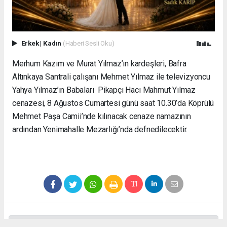
Erkek
|
Kadın
(Haberi Sesli Oku)
Merhum Kazım ve Murat Yılmaz’ın kardeşleri, Bafra
Altınkaya Santrali çalışanı Mehmet Yılmaz ile televizyoncu
Yahya Yılmaz’ın Babaları Pikapçı Hacı Mahmut Yılmaz
cenazesi, 8 Ağustos Cumartesi günü saat 10.30’da Köprülü
Mehmet Paşa Camii’nde kılınacak cenaze namazının
ardından Yenimahalle Mezarlığı’nda defnedilecektir.
Anadolu Ajansı (AA), İhlas Haber Ajansı (İHA), Demirören