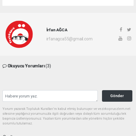
İrfan AĞCA
irfanagca55@gmail.com
Okuyucu Yorumları
(3)
Gönder
Yorum yazarak Topluluk Kuralları’nı kabul etmiş bulunuyor ve vezirkopruozlem.net
sitesine yaptığınız yorumunuzla ilgili doğrudan veya dolaylı tüm sorumluluğu tek
başınıza üstleniyorsunuz. Yazılan tüm yorumlardan site yönetimi hiçbir şekilde
sorumlu tutulamaz.