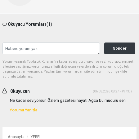
Okuyucu Yorumları
(1)
Gönder
Yorum yazarak Topluluk Kuralları’nı kabul etmiş bulunuyor ve vezirkopruozlem.net
sitesine yaptığınız yorumunuzla ilgili doğrudan veya dolaylı tüm sorumluluğu tek
başınıza üstleniyorsunuz. Yazılan tüm yorumlardan site yönetimi hiçbir şekilde
sorumlu tutulamaz.
Okuyucun
(06.08.2026 08:27 - #9733)
Ne kadar seviyorsun Özlem gazetesi hayati Ağca bu müdürü sen
Yorumu Yanıtla
Anasayfa
YEREL