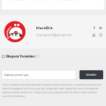
İrfan AĞCA
irfanagca55@gmail.com
Okuyucu Yorumları
(0)
Gönder
Yorum yazarak Topluluk Kuralları’nı kabul etmiş bulunuyor ve vezirkopruozlem.net
sitesine yaptığınız yorumunuzla ilgili doğrudan veya dolaylı tüm sorumluluğu tek
başınıza üstleniyorsunuz. Yazılan tüm yorumlardan site yönetimi hiçbir şekilde
sorumlu tutulamaz.