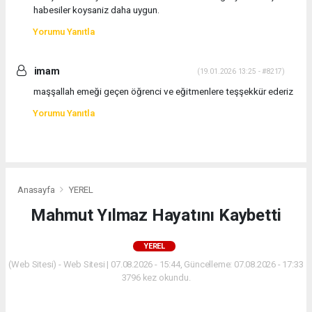
habesiler koysaniz daha uygun.
Yorumu Yanıtla
imam
(19.01.2026 13:25 - #8217)
maşşallah emeği geçen öğrenci ve eğitmenlere teşşekkür ederiz
Yorumu Yanıtla
Anasayfa
YEREL
Mahmut Yılmaz Hayatını Kaybetti
YEREL
(Web Sitesi) - Web Sitesi | 07.08.2026 - 15:44, Güncelleme: 07.08.2026 - 17:33
3796 kez okundu.