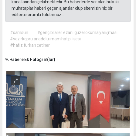
kanallarından çekilmektedir. Bu haberlerde yer alan hukuki
muhataplar haberi geçen ajanslar olup sitemizin hiç bir
editörü sorumlu tutulamaz...
#samsun
#genç bilaller ezanı güzel okuma yarışması
#vezirköprü anadolu imam hatip lisesi
#hafız furkan çetiner
Habere Ek Fotoğraf(lar)