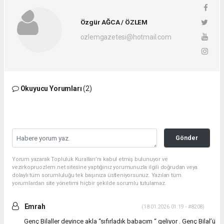
Özgür AĞCA / ÖZLEM
ozlemgazetesi@hotmail.com
Okuyucu Yorumları
(2)
Gönder
Yorum yazarak Topluluk Kuralları’nı kabul etmiş bulunuyor ve
vezirkopruozlem.net sitesine yaptığınız yorumunuzla ilgili doğrudan veya
dolaylı tüm sorumluluğu tek başınıza üstleniyorsunuz. Yazılan tüm
yorumlardan site yönetimi hiçbir şekilde sorumlu tutulamaz.
Emrah
(18.01.2026 01:19 - #8208)
Genç Bilaller deyince akla “sıfırladık babacım “ geliyor . Genç Bilal’ü