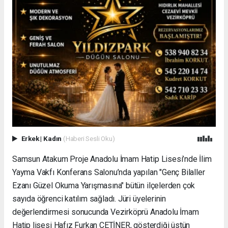
Erkek
|
Kadın
(Haberi Sesli Oku)
Samsun Atakum Proje Anadolu İmam Hatip Lisesi’nde İlim
Yayma Vakfı Konferans Salonu’nda yapılan "Genç Bilaller
Ezanı Güzel Okuma Yarışmasına" bütün ilçelerden çok
sayıda öğrenci katılım sağladı. Jüri üyelerinin
değerlendirmesi sonucunda Vezirköprü Anadolu İmam
Hatip lisesi Hafız Furkan ÇETİNER, gösterdiği üstün