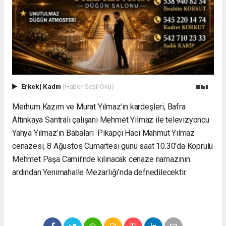
Erkek
|
Kadın
(Haberi Sesli Oku)
Merhum Kazım ve Murat Yılmaz’ın kardeşleri, Bafra
Altınkaya Santrali çalışanı Mehmet Yılmaz ile televizyoncu
Yahya Yılmaz’ın Babaları Pikapçı Hacı Mahmut Yılmaz
cenazesi, 8 Ağustos Cumartesi günü saat 10.30’da Köprülü
Mehmet Paşa Camii’nde kılınacak cenaze namazının
ardından Yenimahalle Mezarlığı’nda defnedilecektir.