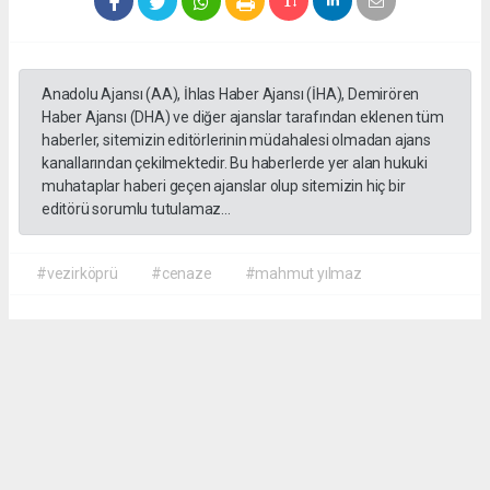
Anadolu Ajansı (AA), İhlas Haber Ajansı (İHA), Demirören
Haber Ajansı (DHA) ve diğer ajanslar tarafından eklenen tüm
haberler, sitemizin editörlerinin müdahalesi olmadan ajans
kanallarından çekilmektedir. Bu haberlerde yer alan hukuki
muhataplar haberi geçen ajanslar olup sitemizin hiç bir
editörü sorumlu tutulamaz...
#vezirköprü
#cenaze
#mahmut yılmaz
İrfan AĞCA
irfanagca55@gmail.com