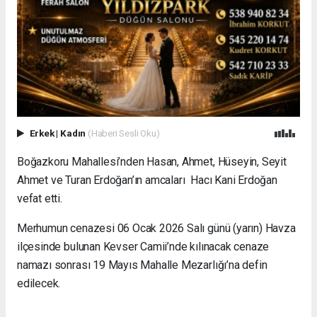
Erkek
|
Kadın
(Haberi Sesli Oku)
Boğazkoru Mahallesi’nden Hasan, Ahmet, Hüseyin, Seyit
Ahmet ve Turan Erdoğan’ın amcaları Hacı Kani Erdoğan
vefat etti.
Merhumun cenazesi 06 Ocak 2026 Salı günü (yarın) Havza
ilçesinde bulunan Kevser Camii’nde kılınacak cenaze
namazı sonrası 19 Mayıs Mahalle Mezarlığı’na defin
edilecek.