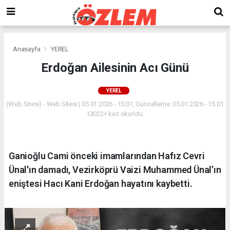
Anasayfa
YEREL
Erdoğan Ailesinin Acı Günü
YEREL
(Web Sitesi) - Web Sitesi | 05.01.2026 - 15:01, Güncelleme: 05.01.2026 - 15:01
13022+ kez okundu.
Ganioğlu Cami önceki imamlarından Hafız Cevri
Ünal'ın damadı, Vezirköprü Vaizi Muhammed Ünal’ın
eniştesi Hacı Kani Erdoğan hayatını kaybetti.