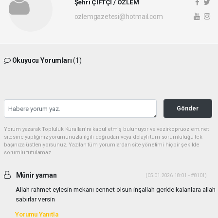
Şehri ÇİFTÇİ / ÖZLEM
ozlemgazetesi@hotmail.com
Okuyucu Yorumları
(1)
Gönder
Yorum yazarak Topluluk Kuralları’nı kabul etmiş bulunuyor ve vezirkopruozlem.net
sitesine yaptığınız yorumunuzla ilgili doğrudan veya dolaylı tüm sorumluluğu tek
başınıza üstleniyorsunuz. Yazılan tüm yorumlardan site yönetimi hiçbir şekilde
sorumlu tutulamaz.
Münir yaman
(05.01.2026 18:01 - #8101)
Allah rahmet eylesin mekanı cennet olsun inşallah geride kalanlara allah
sabırlar versin
Yorumu Yanıtla