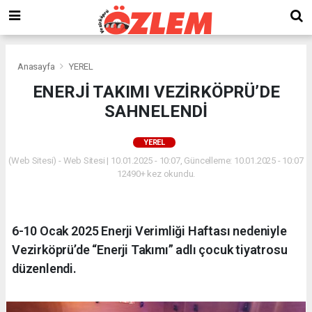
Anasayfa
YEREL
ENERJİ TAKIMI VEZİRKÖPRÜ’DE
SAHNELENDİ
YEREL
(Web Sitesi) - Web Sitesi | 10.01.2025 - 10:07, Güncelleme: 10.01.2025 - 10:07
12490+ kez okundu.
6-10 Ocak 2025 Enerji Verimliği Haftası nedeniyle
Vezirköprü’de “Enerji Takımı” adlı çocuk tiyatrosu
düzenlendi.