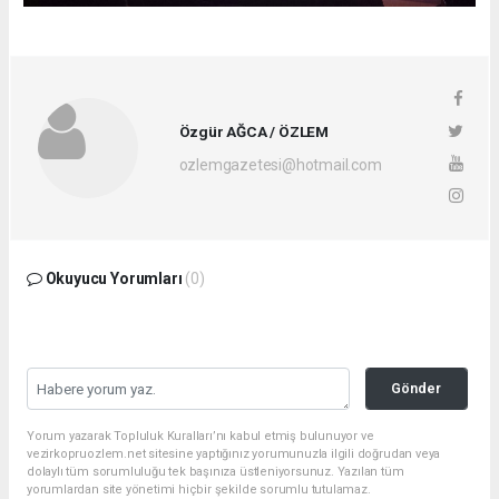
Özgür AĞCA / ÖZLEM
ozlemgazetesi@hotmail.com
Okuyucu Yorumları
(0)
Gönder
Yorum yazarak Topluluk Kuralları’nı kabul etmiş bulunuyor ve
vezirkopruozlem.net sitesine yaptığınız yorumunuzla ilgili doğrudan veya
dolaylı tüm sorumluluğu tek başınıza üstleniyorsunuz. Yazılan tüm
yorumlardan site yönetimi hiçbir şekilde sorumlu tutulamaz.