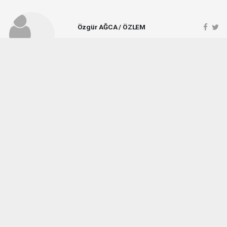
Özgür AĞCA / ÖZLEM
ozlemgazetesi@hotmail.com
Okuyucu Yorumları
(1)
Gönder
Yorum yazarak Topluluk Kuralları’nı kabul etmiş bulunuyor ve vezirkopruozlem.net
sitesine yaptığınız yorumunuzla ilgili doğrudan veya dolaylı tüm sorumluluğu tek
başınıza üstleniyorsunuz. Yazılan tüm yorumlardan site yönetimi hiçbir şekilde
sorumlu tutulamaz.
Okuyucun
(06.08.2026 08:27 - #9733)
Ne kadar seviyorsun Özlem gazetesi hayati Ağca bu müdürü sen