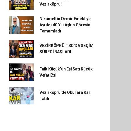
Vezirköprü!
Nizamettin Demir Emekliye
Ayrıldı:40 Yılı Aşkın Görevini
Tamamladı
VEZİRKÖPRÜ TSO'DA SEÇİM
SÜRECİ BAŞLADI
Faik Küçük’ün Eşi Satı Küçük
Vefat Etti
Vezirköprü'de Okullara Kar
Tatili