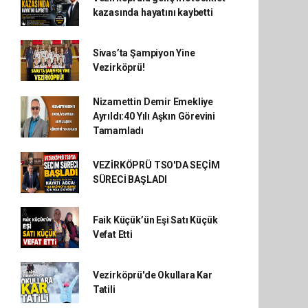
kazasında hayatını kaybetti
Sivas’ta Şampiyon Yine
Vezirköprü!
Nizamettin Demir Emekliye
Ayrıldı:40 Yılı Aşkın Görevini
Tamamladı
VEZİRKÖPRÜ TSO'DA SEÇİM
SÜRECİ BAŞLADI
Faik Küçük’ün Eşi Satı Küçük
Vefat Etti
Vezirköprü'de Okullara Kar
Tatili