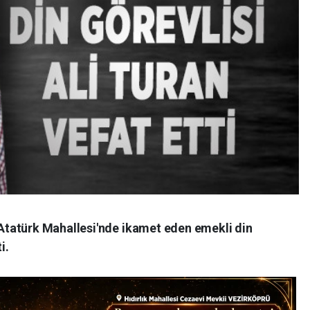
tatürk Mahallesi'nde ikamet eden emekli din
i.