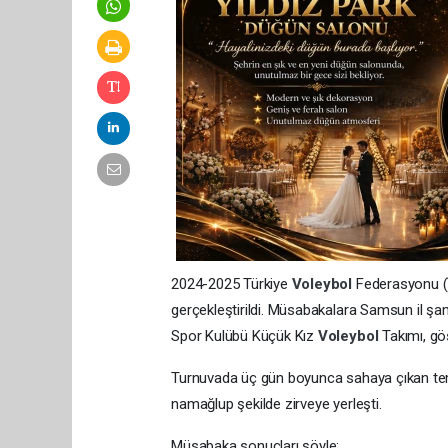
2024-2025 Türkiye
Voleybol
Federasyonu (T
gerçekleştirildi. Müsabakalara Samsun il şa
Spor Kulübü Küçük Kız
Voleybol
Takımı, gö
Turnuvada üç gün boyunca sahaya çıkan temsi
namağlup şekilde zirveye yerleşti.
Müsabaka sonuçları şöyle: