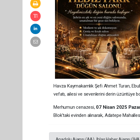
Havza Kaymakamlık Şefi Ahmet Turan, Ebubek
vefatı, ailesi ve sevenlerini derin üzüntüye 
Merhumun cenazesi,
07 Nisan 2025 Pazar
Blok'taki evinden alınarak, Adatepe Mahalle
Anadolu Ajansı (AA), İhlas Haber Ajansı (İHA