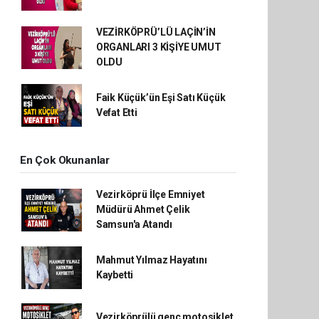
VEZİRKÖPRÜ’LÜ LAÇİN’İN
ORGANLARI 3 KİŞİYE UMUT
OLDU
Faik Küçük’ün Eşi Satı Küçük
Vefat Etti
En Çok Okunanlar
Vezirköprü İlçe Emniyet
Müdürü Ahmet Çelik
Samsun'a Atandı
Mahmut Yılmaz Hayatını
Kaybetti
Vezirköprülü genç motosiklet