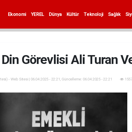
Ekonomi
YEREL
Dünya
Kültür
Teknoloji
Sağlık
Si
Din Görevlisi Ali Turan Ve
esi) - Web Sitesi | 06.04.2025 - 22:21, Güncelleme: 06.04.2025 - 22:21
1557