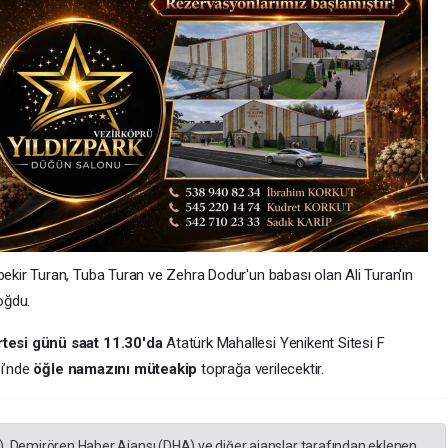
ir Turan, Tuba Turan ve Zehra Dodur'un babası olan Ali Turan'ın
boğdu.
tesi günü saat 11.30'da
Atatürk Mahallesi Yenikent Sitesi F
si’nde
öğle namazını müteakip
toprağa verilecektir.
), Demirören Haber Ajansı (DHA) ve diğer ajanslar tarafından eklenen