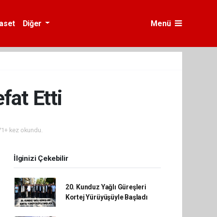
yaset
Diğer
Menü
fat Etti
1+ kez okundu.
İlginizi Çekebilir
20. Kunduz Yağlı Güreşleri
Kortej Yürüyüşüyle Başladı