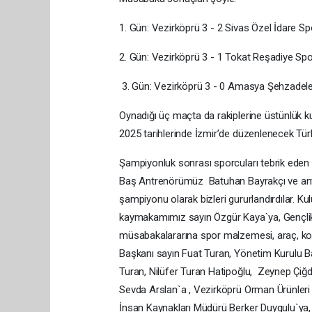
1. Gün: Vezirköprü 3 - 2 Sivas Özel İdare S
2. Gün: Vezirköprü 3 - 1 Tokat Reşadiye Sp
3. Gün: Vezirköprü 3 - 0 Amasya Şehzadel
Oynadığı üç maçta da rakiplerine üstünlük 
2025 tarihlerinde İzmir’de düzenlenecek Türk
Şampiyonluk sonrası sporcuları tebrik eden
Baş Antrenörümüz Batuhan Bayrakçı ve antr
şampiyonu olarak bizleri gururlandırdılar. 
kaymakamımız sayın Özgür Kaya`ya, Gençli
müsabakalararına spor malzemesi, araç, ko
Başkanı sayın Fuat Turan, Yönetim Kurulu B
Turan, Nilüfer Turan Hatipoğlu, Zeynep Çiğ
Sevda Arslan`a , Vezirköprü Orman Ürünleri
İnsan Kaynakları Müdürü Berker Duygulu`ya, 