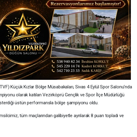
VF) Küçük Kızlar Bölge Müsabakaları, Sivas 4 Eylül Spor Salonu’nda
mpiyonu olarak katılan Vezirköprü Gençlik ve Spor İlçe Müdürlüğü
sterdiği üstün performansla bölge şampiyonu oldu.
lcimiz, tüm maçlarından galibiyetle ayrılarak 8 puan topladı ve