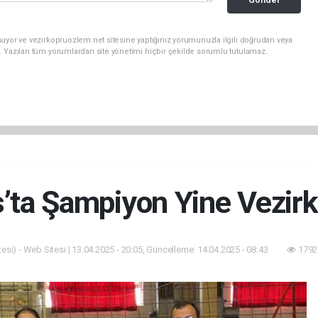
uyor ve vezirkopruozlem.net sitesine yaptığınız yorumunuzla ilgili doğrudan veya
. Yazılan tüm yorumlardan site yönetimi hiçbir şekilde sorumlu tutulamaz.
s’ta Şampiyon Yine Vezirk
esi) - Web Sitesi | 13.04.2025 - 20:05, Güncelleme: 14.04.2025 - 08:43
1792