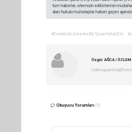
tüm haberler, sitemizin editörlerinin müdaha
alan hukuki muhataplar haberi geçen ajanslar
#Emekli Din Görevlisi Ali Turan Vefat Etti
#
Özgür AĞCA / ÖZLEM
ozlemgazetesi@hotm
Okuyucu Yorumları
(0)