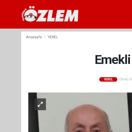
Anasayfa
YEREL
Emekli 
(Web Sit
YEREL