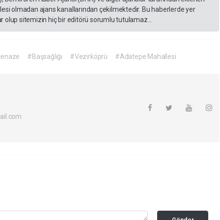
lesi olmadan ajans kanallarından çekilmektedir. Bu haberlerde yer
 olup sitemizin hiç bir editörü sorumlu tutulamaz...
cenaze
#Başsağlığı
#Vezirköprü
#Adatepe Mahallesi
ail.com
Gönder