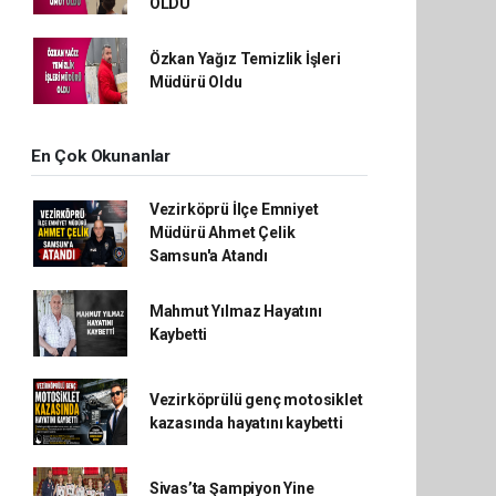
OLDU
Özkan Yağız Temizlik İşleri
Müdürü Oldu
En Çok Okunanlar
Vezirköprü İlçe Emniyet
Müdürü Ahmet Çelik
Samsun'a Atandı
Mahmut Yılmaz Hayatını
Kaybetti
Vezirköprülü genç motosiklet
kazasında hayatını kaybetti
Sivas’ta Şampiyon Yine