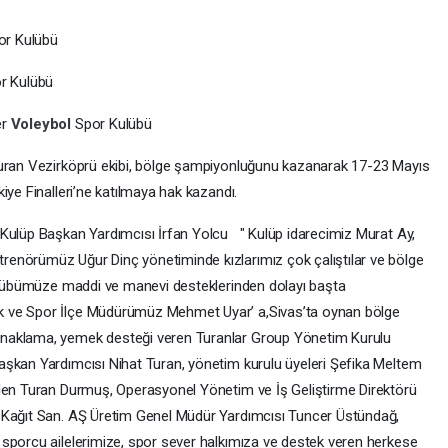
por Kulübü
or Kulübü
er
Voleybol
Spor Kulübü
kuran Vezirköprü ekibi, bölge şampiyonluğunu kazanarak 17-23 Mayıs
iye Finalleri’ne katılmaya hak kazandı.
 Kulüp Başkan Yardımcısı İrfan Yolcu " Kulüp idarecimiz Murat Ay,
enörümüz Uğur Dinç yönetiminde kızlarımız çok çalıştılar ve bölge
Kulübümüze maddi ve manevi desteklerinden dolayı başta
k ve Spor İlçe Müdürümüz Mehmet Uyar’ a,Sivas’ta oynan bölge
naklama, yemek desteği veren Turanlar Group Yönetim Kurulu
aşkan Yardımcısı Nihat Turan, yönetim kurulu üyeleri Şefika Meltem
den Turan Durmuş, Operasyonel Yönetim ve İş Geliştirme Direktörü
 Kağıt San. AŞ Üretim Genel Müdür Yardımcısı Tuncer Üstündağ,
sporcu ailelerimize, spor sever halkımıza ve destek veren herkese