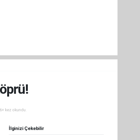
öprü!
6+ kez okundu.
İlginizi Çekebilir