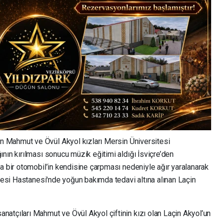
 Mahmut ve Övül Akyol kızları Mersin Üniversitesi
nın kırılması sonucu müzik eğitimi aldığı İsviçre’den
a bir otomobil’in kendisine çarpması nedeniyle ağır yaralanarak
ltesi Hastanesi'nde yoğun bakımda tedavi altına alınan Laçin
atçıları Mahmut ve Övül Akyol çiftinin kızı olan Laçin Akyol’un