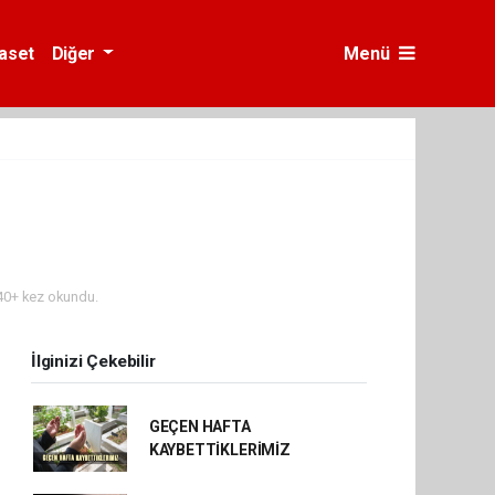
yaset
Diğer
Menü
0+ kez okundu.
İlginizi Çekebilir
GEÇEN HAFTA
KAYBETTİKLERİMİZ