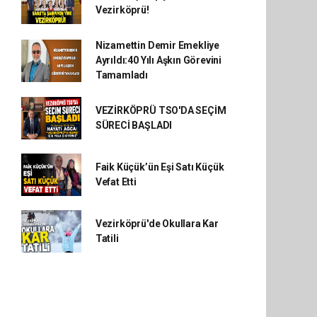
Vezirköprü!
Nizamettin Demir Emekliye
Ayrıldı:40 Yılı Aşkın Görevini
Tamamladı
VEZİRKÖPRÜ TSO'DA SEÇİM
SÜRECİ BAŞLADI
Faik Küçük’ün Eşi Satı Küçük
Vefat Etti
Vezirköprü'de Okullara Kar
Tatili