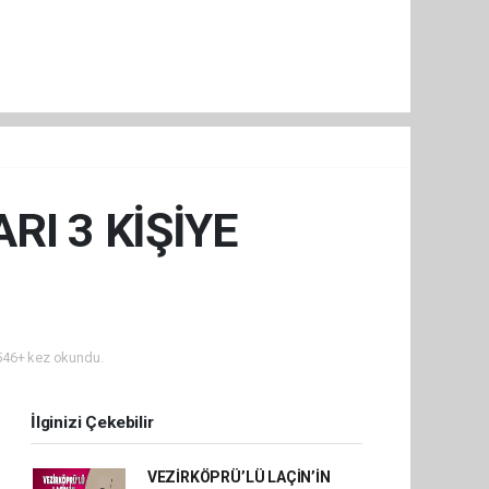
RI 3 KİŞİYE
46+ kez okundu.
İlginizi Çekebilir
VEZİRKÖPRÜ’LÜ LAÇİN’İN