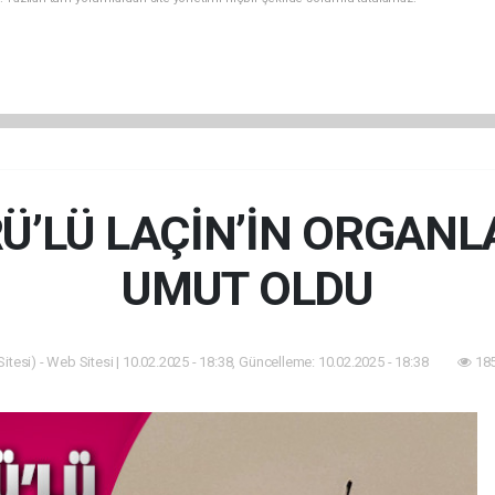
’LÜ LAÇİN’İN ORGANLA
UMUT OLDU
tesi) - Web Sitesi | 10.02.2025 - 18:38, Güncelleme: 10.02.2025 - 18:38
185