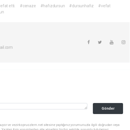
fat etti.
#cenaze
#hafızdursun
#dursunhafız
#vefat
un
ail.com
Gönder
uyor ve vezirkopruozlem.net sitesine yaptığınız yorumunuzla ilgili doğrudan veya
. Yazılan tüm yorumlardan site yönetimi hiçbir şekilde sorumlu tutulamaz.