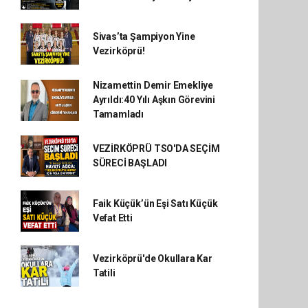
Sivas’ta Şampiyon Yine
Vezirköprü!
Nizamettin Demir Emekliye
Ayrıldı:40 Yılı Aşkın Görevini
Tamamladı
VEZİRKÖPRÜ TSO'DA SEÇİM
SÜRECİ BAŞLADI
Faik Küçük’ün Eşi Satı Küçük
Vefat Etti
Vezirköprü'de Okullara Kar
Tatili