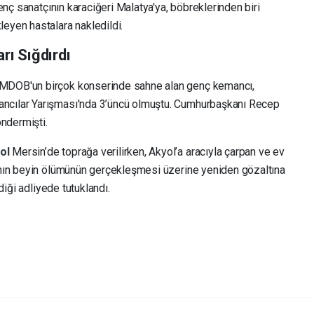
Genç sanatçının karaciğeri Malatya'ya, böbreklerinden biri
eyen hastalara nakledildi.
rı Sığdırdı
 MDOB'un birçok konserinde sahne alan genç kemancı,
ancılar Yarışması'nda 3’üncü olmuştu. Cumhurbaşkanı Recep
ndermişti.
yol
Mersin’de toprağa verilirken, Akyol’a aracıyla çarpan ve ev
ının beyin ölümünün gerçekleşmesi üzerine yeniden gözaltına
diği adliyede tutuklandı.