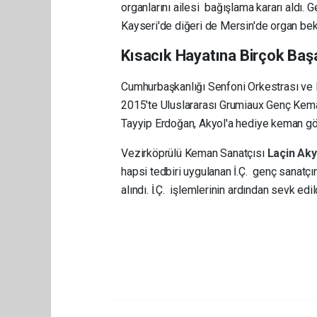
organlarını ailesi bağışlama kararı aldı. 
Kayseri'de diğeri de Mersin'de organ bekl
Kısacık Hayatına Birçok Başa
Cumhurbaşkanlığı Senfoni Orkestrası ve
2015'te Uluslararası Grumiaux Genç Kem
Tayyip Erdoğan, Akyol'a hediye keman gö
Vezirköprülü Keman Sanatçısı
Laçin Ak
hapsi tedbiri uygulanan İ.Ç. genç sanatç
alındı. İ.Ç. işlemlerinin ardından sevk edil