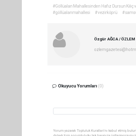
#Göllüalan Mahallesinden Hafız Dursun Kılıç ve
#göllüalanmahallesi
#vezirköprü
#sams
Özgür AĞCA / ÖZLEM
ozlemgazetesi@hotm
Okuyucu Yorumları
(0)
Yorum yazarak Topluluk Kuralları’nı kabul etmiş bulun
dolaylı tüm sorumluluğu tek başınıza üstleniyorsunuz