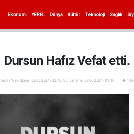
Ekonomi
YEREL
Dünya
Kültür
Teknoloji
Sağlık
Si
Dursun Hafız Vefat etti.
esi) - Web Sitesi | 02.06.2024 - 23:40, Güncelleme: 03.06.2024 - 09:10
1664