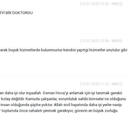
(13.01.2025 10:05 - #4803)
 İYİ BİR DOKTORDU
(13.01.2025 10:08 - #4805)
arak buyuk hizmetlerde bulunmustur kendisi yaptigi hizmetler unutulur gibi
(13.01.2025 11:16 - #4807)
en daha iyi olur inşaallah. Osman Hoca'yı anlamak için iyi tanımak gerekir.
kolay değildir. Kamuda çalışanlar, sorumluluk sahibi kimseler ne olduğunu
ir insan olduğunda şüphe yoktur. Allah sivil hayatında daha iyi yerler nasip
r toplumda önce cehaleti yenmek gerekiyor, görevin en büyük zorluğu