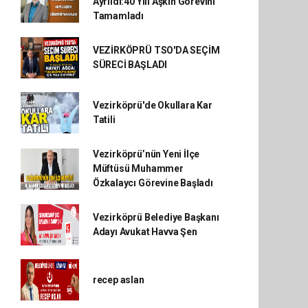
Ayrıldı:40 Yılı Aşkın Görevini
Tamamladı
VEZİRKÖPRÜ TSO'DA SEÇİM
SÜRECİ BAŞLADI
Vezirköprü'de Okullara Kar
Tatili
Vezirköprü’nün Yeni İlçe
Müftüsü Muhammer
Özkalaycı Görevine Başladı
Vezirköprü Belediye Başkanı
Adayı Avukat Havva Şen
recep aslan