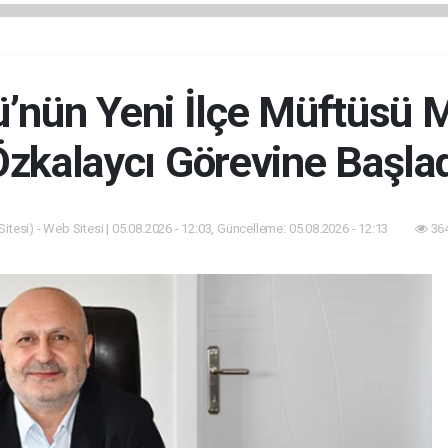
ü’nün Yeni İlçe Müftüs
zkalaycı Görevine Başla
itesi) - Web Sitesi | 05.08.2026 - 12:03, Güncelleme: 05.08.2026 - 12:13
364