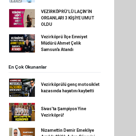
VEZİRKÖPRÜ’LÜ LAÇİN’İN
ORGANLARI 3 KİŞİYE UMUT
OLDU
Vezirköprü İlçe Emniyet
Müdürü Ahmet Çelik
Samsun'a Atandı
En Çok Okunanlar
Vezirköprülü genç motosiklet
kazasında hayatını kaybetti
Sivas’ta Şampiyon Yine
Vezirköprü!
Nizamettin Demir Emekliye