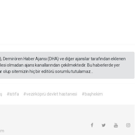
), Demirören Haber Ajansı (DHA) ve diğer ajanslar tarafından eklenen
lesi olmadan ajans kanallarından çekilmektedir. Bu haberlerde yer
 olup sitemizin hiç bir editörü sorumlu tutulamaz...
ş
#istifa
#vezirköprü devlet hastanesi
#başhekim
om