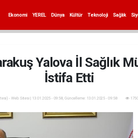
Ekonomi
YEREL
Dünya
Kültür
Teknoloji
Sağlık
Si
rakuş Yalova İl Sağlık 
İstifa Etti
esi) - Web Sitesi | 13.01.2025 - 09:58, Güncelleme: 13.01.2025 - 09:58
1750