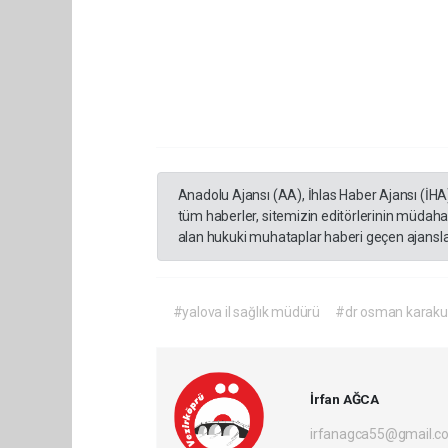
Anadolu Ajansı (AA), İhlas Haber Ajansı (İHA
tüm haberler, sitemizin editörlerinin müdaha
alan hukuki muhataplar haberi geçen ajanslar
#yalova il sağlık müdürü
#dr osman karaku
İrfan AĞCA
irfanagca55@gmail.c