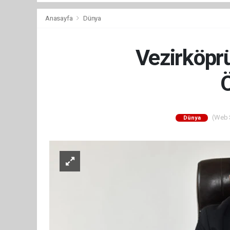
Anasayfa
Dünya
Vezirköpr
Ö
(Web S
Dünya