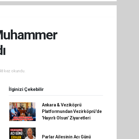
ü Muhammer
dı
8 kez okundu.
İlginizi Çekebilir
Ankara & Veziköprü
Platformundan Vezirköprü'de
'Hayırlı Olsun' Ziyaretleri
Parlar Ailesinin Acı Günü