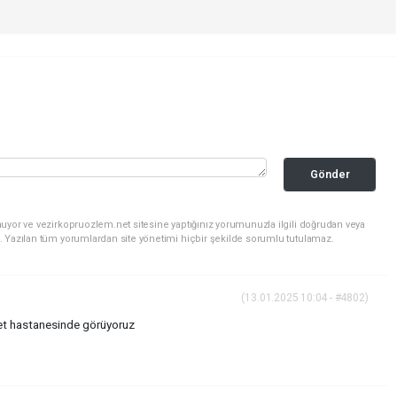
Gönder
uyor ve vezirkopruozlem.net sitesine yaptığınız yorumunuzla ilgili doğrudan veya
. Yazılan tüm yorumlardan site yönetimi hiçbir şekilde sorumlu tutulamaz.
(13.01.2025 10:04 - #4802)
let hastanesinde görüyoruz