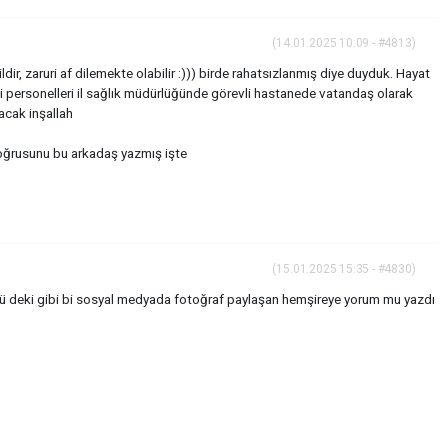
(14.01.2025 10:09 - #4813)
ldir, zaruri af dilemekte olabilir :))) birde rahatsızlanmış diye duyduk. Hayat
esi personelleri il sağlık müdürlüğünde görevli hastanede vatandaş olarak
acak inşallah
ğrusunu bu arkadaş yazmış işte
(15.01.2025 15:35 - #4830)
 deki gibi bi sosyal medyada fotoğraf paylaşan hemşireye yorum mu yazdı