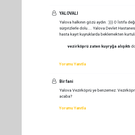
YALOVALI
Yalova halkının gözü aydın. :))) O İstifa deği
sürprizlerle dolu..... Yalova Devlet Hastan
hasta kayıt kuyruklarda beklemekten kurtul
vezirköprü zaten kuyryğa alışıktı
do
Yorumu Yanıtla
Bir fani
Yalova Vezirköprü ye benzemez. Vezirköprü
acaba?
Yorumu Yanıtla