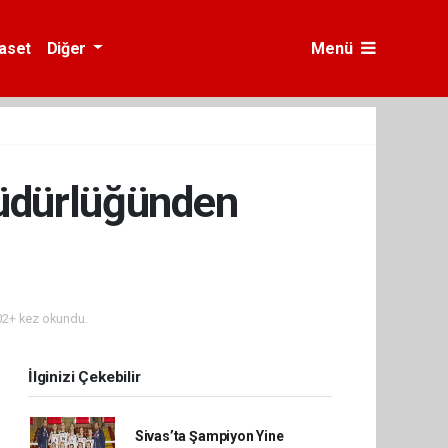
yaset
Diğer
Menü
Müdürlüğünden
2+ kez okundu.
İlginizi Çekebilir
Sivas’ta Şampiyon Yine