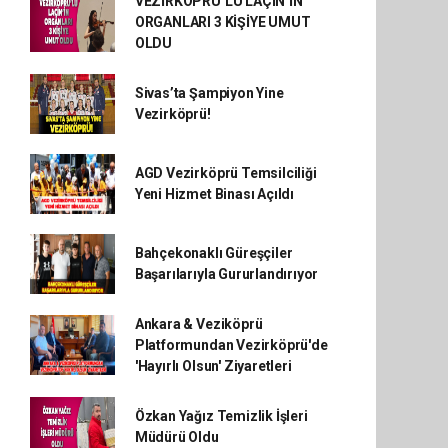
VEZİRKÖPRÜ’LÜ LAÇİN’İN
ORGANLARI 3 KİŞİYE UMUT
OLDU
Sivas’ta Şampiyon Yine
Vezirköprü!
AGD Vezirköprü Temsilciliği
Yeni Hizmet Binası Açıldı
Bahçekonaklı Güreşçiler
Başarılarıyla Gururlandırıyor
Ankara & Veziköprü
Platformundan Vezirköprü'de
'Hayırlı Olsun' Ziyaretleri
Özkan Yağız Temizlik İşleri
Müdürü Oldu