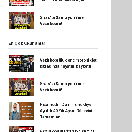
Yeni Hizmet Binası Açıldı
Sivas’ta Şampiyon Yine
Vezirköprü!
En Çok Okunanlar
Vezirköprülü genç motosiklet
kazasında hayatını kaybetti
Sivas’ta Şampiyon Yine
Vezirköprü!
Nizamettin Demir Emekliye
Ayrıldı:40 Yılı Aşkın Görevini
Tamamladı
VEZİRKÖPRÜ TSO'DA SEÇİM