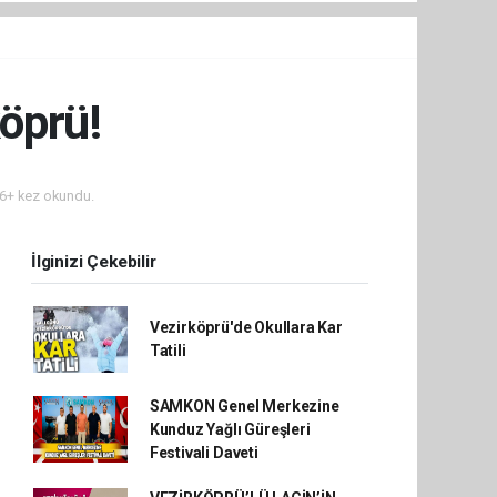
öprü!
6+ kez okundu.
İlginizi Çekebilir
Vezirköprü'de Okullara Kar
Tatili
SAMKON Genel Merkezine
Kunduz Yağlı Güreşleri
Festivali Daveti