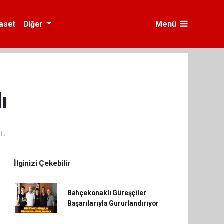
yaset
Diğer
Menü
ı
du.
İlginizi Çekebilir
Bahçekonaklı Güreşçiler
Başarılarıyla Gururlandırıyor