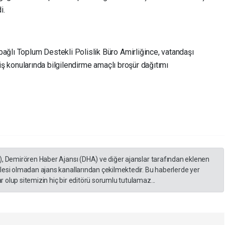
i.
ağlı Toplum Destekli Polislik Büro Amirliğince, vatandaşı
yiş konularında bilgilendirme amaçlı broşür dağıtımı
), Demirören Haber Ajansı (DHA) ve diğer ajanslar tarafından eklenen
lesi olmadan ajans kanallarından çekilmektedir. Bu haberlerde yer
 olup sitemizin hiç bir editörü sorumlu tutulamaz...