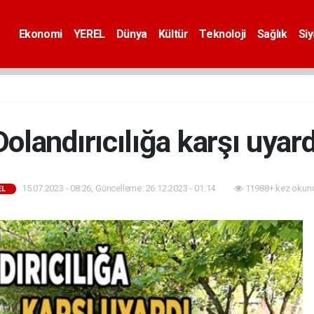
Ekonomi
YEREL
Dünya
Kültür
Teknoloji
Sağlık
Si
Dolandırıcılığa karşı uyard
15.07.2023 - 08:26, Güncelleme: 26.12.2023 - 01:14
11988+ kez okun
EL