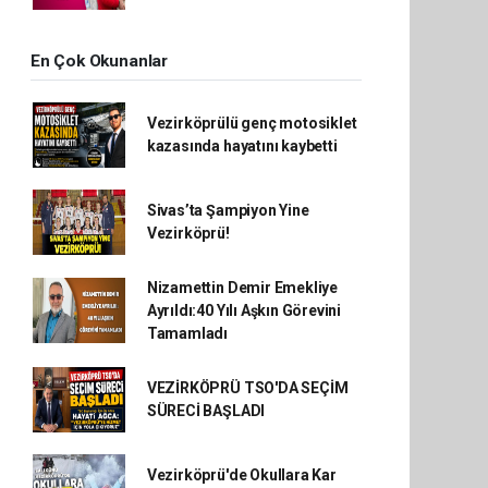
En Çok Okunanlar
Vezirköprülü genç motosiklet
kazasında hayatını kaybetti
Sivas’ta Şampiyon Yine
Vezirköprü!
Nizamettin Demir Emekliye
Ayrıldı:40 Yılı Aşkın Görevini
Tamamladı
VEZİRKÖPRÜ TSO'DA SEÇİM
SÜRECİ BAŞLADI
Vezirköprü'de Okullara Kar