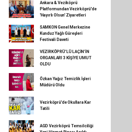
Ankara & Veziköprü
Platformundan Vezirköprü'de
'Hayırlı Olsun' Ziyaretleri
SAMKON Genel Merkezine
Kunduz Yağlı Güreşleri
Festivali Daveti
VEZİRKÖPRÜ’LÜ LAÇİN’İN
ORGANLARI 3 KİŞİYE UMUT
OLDU
Özkan Yağız Temizlik İşleri
Müdürü Oldu
Vezirköprü'de Okullara Kar
Tatili
AGD Vezirköprü Temsilciliği