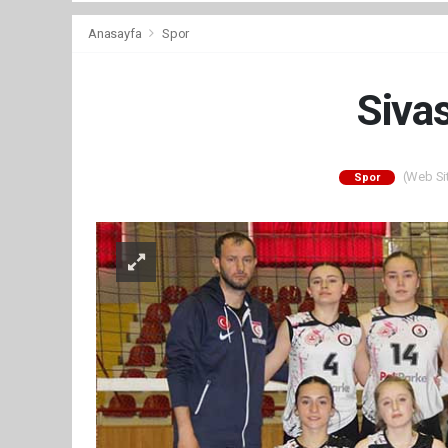
Anasayfa
Spor
Siva
(Web Sit
Spor