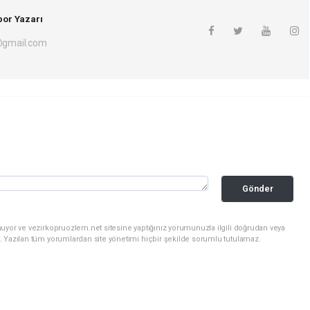
or Yazarı
gmail.com
Gönder
uyor ve vezirkopruozlem.net sitesine yaptığınız yorumunuzla ilgili doğrudan veya
. Yazılan tüm yorumlardan site yönetimi hiçbir şekilde sorumlu tutulamaz.