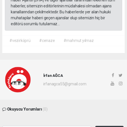
Haber Ajansı (DHA) ve diğer ajanslar tarafından eklenen tüm
haberler, sitemizin editörlerinin müdahalesi olmadan ajans
kanallarından çekilmektedir. Bu haberlerde yer alan hukuki
muhataplar haberi geçen ajanslar olup sitemizin hiç bir
editörü sorumlu tutulamaz...
#vezirköprü
#cenaze
#mahmut yılmaz
İrfan AĞCA
irfanagca55@gmail.com
Okuyucu Yorumları
(0)