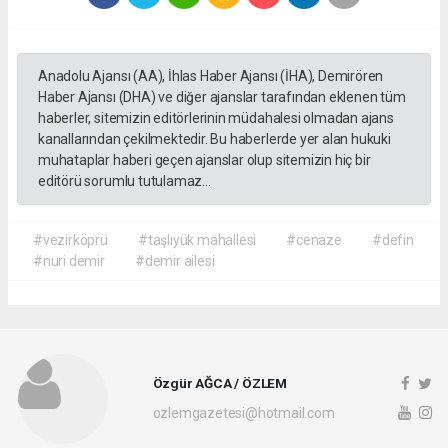
Anadolu Ajansı (AA), İhlas Haber Ajansı (İHA), Demirören
Haber Ajansı (DHA) ve diğer ajanslar tarafından eklenen tüm
haberler, sitemizin editörlerinin müdahalesi olmadan ajans
kanallarından çekilmektedir. Bu haberlerde yer alan hukuki
muhataplar haberi geçen ajanslar olup sitemizin hiç bir
editörü sorumlu tutulamaz...
#vezirköprü
#taşlıyük mahallesi
#cenaze
#defin
#nuri demir
#demir ailesi
Özgür AĞCA / ÖZLEM
ozlemgazetesi@hotmail.com