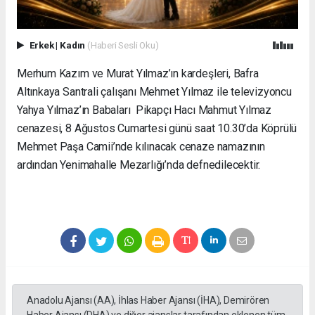
Erkek
|
Kadın
(Haberi Sesli Oku)
Merhum Kazım ve Murat Yılmaz’ın kardeşleri, Bafra
Altınkaya Santrali çalışanı Mehmet Yılmaz ile televizyoncu
Yahya Yılmaz’ın Babaları Pikapçı Hacı Mahmut Yılmaz
cenazesi, 8 Ağustos Cumartesi günü saat 10.30’da Köprülü
Mehmet Paşa Camii’nde kılınacak cenaze namazının
ardından Yenimahalle Mezarlığı’nda defnedilecektir.
Anadolu Ajansı (AA), İhlas Haber Ajansı (İHA), Demirören