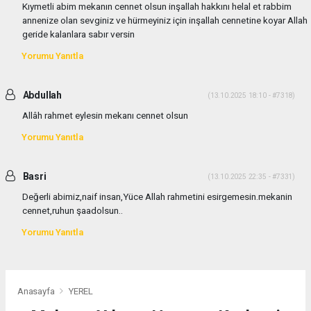
Kıymetli abim mekanın cennet olsun inşallah hakkını helal et rabbim
annenize olan sevginiz ve hürmeyiniz için inşallah cennetine koyar Allah
geride kalanlara sabır versin
Yorumu Yanıtla
Abdullah
(13.10.2025 18:10 - #7318)
Allâh rahmet eylesin mekanı cennet olsun
Yorumu Yanıtla
Basri
(13.10.2025 22:35 - #7331)
Değerli abimiz,naif insan,Yüce Allah rahmetini esirgemesin.mekanin
cennet,ruhun şaadolsun..
Yorumu Yanıtla
Anasayfa
YEREL