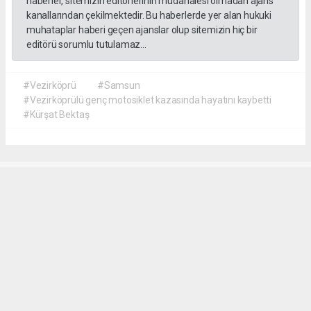
haberler, sitemizin editörlerinin müdahalesi olmadan ajans
kanallarından çekilmektedir. Bu haberlerde yer alan hukuki
muhataplar haberi geçen ajanslar olup sitemizin hiç bir
editörü sorumlu tutulamaz...
#Vezirköprü
#Samsun
#Vezirköprülü genç motosiklet kazasında hayatını kaybetti
#Kürşat Bektaş
İrfan AĞCA
irfanagca55@gmail.com
Okuyucu Yorumları
(1)