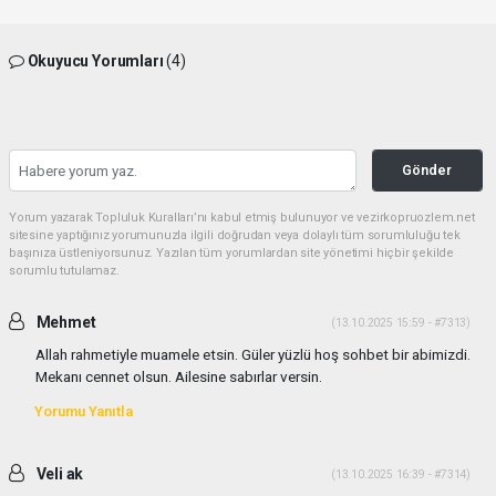
Okuyucu Yorumları
(4)
Gönder
Yorum yazarak Topluluk Kuralları’nı kabul etmiş bulunuyor ve vezirkopruozlem.net
sitesine yaptığınız yorumunuzla ilgili doğrudan veya dolaylı tüm sorumluluğu tek
başınıza üstleniyorsunuz. Yazılan tüm yorumlardan site yönetimi hiçbir şekilde
sorumlu tutulamaz.
Mehmet
(13.10.2025 15:59 - #7313)
Allah rahmetiyle muamele etsin. Güler yüzlü hoş sohbet bir abimizdi.
Mekanı cennet olsun. Ailesine sabırlar versin.
Yorumu Yanıtla
Veli ak
(13.10.2025 16:39 - #7314)