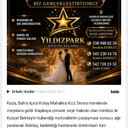
Erkek
|
Kadın
(Haberi Sesli Oku)
Kaza, Bafra ilçesi Kolay Mahallesi Koz Deresi mevkiinde
meydana geldi. Kapıkaya yönüne seyir halinde olan minibüs ile
Kürşat Bektaş’ın kullandığı motosikletin çarpışması sonucu ağır
yaralanan Bektaş, kaldırıldığı hastanede doktorların tüm