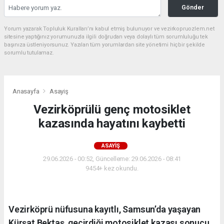
Gönder
Yorum yazarak Topluluk Kuralları’nı kabul etmiş bulunuyor ve vezirkopruozlem.net
sitesine yaptığınız yorumunuzla ilgili doğrudan veya dolaylı tüm sorumluluğu tek
başınıza üstleniyorsunuz. Yazılan tüm yorumlardan site yönetimi hiçbir şekilde
sorumlu tutulamaz.
Anasayfa
Asayiş
Vezirköprülü genç motosiklet
kazasında hayatını kaybetti
ASAYIŞ
29.06.2026 - 00:52, Güncelleme: 29.06.2026 - 08:41
9454+ kez okundu.
Vezirköprü nüfusuna kayıtlı, Samsun’da yaşayan
Kürşat Bektaş, geçirdiği motosiklet kazası sonucu