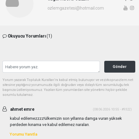
ozlemgazetesi@hotmail.com
Okuyucu Yorumları
(1)
Gönder
Yorum yazarak Topluluk Kuralları’nı kabul etmiş bulunuyor ve vezirkopruozlem.net
sitesine yaptığınız yorumunuzla ilgili doğrudan veya dolaylı tüm sorumluluğu tek
başınıza üstleniyorsunuz. Yazılan tüm yorumlardan site yönetimi hiçbir şekilde
sorumlu tutulamaz.
ahmet emre
(08.06.2026 10:55 - #9322)
kabul edilemezzzz!ülkemizin son yıllarına damga vuran yüksek
perdeden kınama ve kabul edilemez naraları.
Yorumu Yanıtla