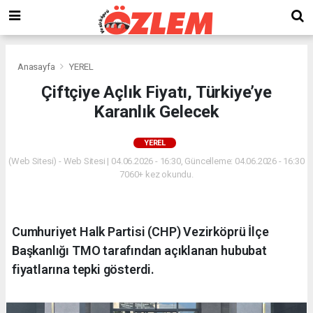
Anasayfa
YEREL
Çiftçiye Açlık Fiyatı, Türkiye’ye
Karanlık Gelecek
YEREL
(Web Sitesi) - Web Sitesi | 04.06.2026 - 16:30, Güncelleme: 04.06.2026 - 16:30
7060+ kez okundu.
Cumhuriyet Halk Partisi (CHP) Vezirköprü İlçe
Başkanlığı TMO tarafından açıklanan hububat
fiyatlarına tepki gösterdi.