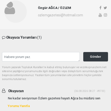
Özgür AĞCA / ÖZLEM
ozlemgazetesi@hotmail.com
Okuyucu Yorumları
(1)
Gönder
Yorum yazarak Topluluk Kuralları’nı kabul etmiş bulunuyor ve vezirkopruozlem.net
sitesine yaptığınız yorumunuzla ilgili doğrudan veya dolaylı tüm sorumluluğu tek
başınıza üstleniyorsunuz. Yazılan tüm yorumlardan site yönetimi hiçbir şekilde
sorumlu tutulamaz.
Okuyucun
(06.08.2026 08:27 - #9733)
Ne kadar seviyorsun Özlem gazetesi hayati Ağca bu müdürü sen
Yorumu Yanıtla